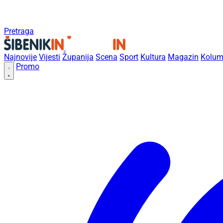
Pretraga
Najnovije
Vijesti
Županija
Scena
Sport
Kultura
Magazin
Kolum
Promo