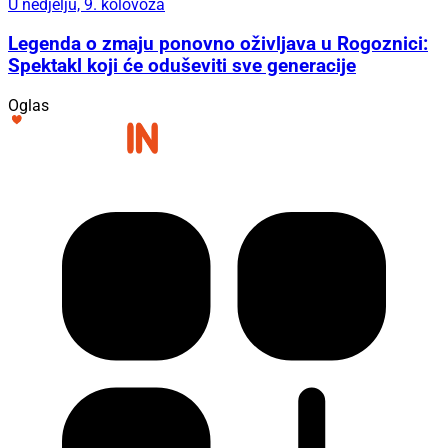
U nedjelju, 9. kolovoza
Legenda o zmaju ponovno oživljava u Rogoznici:
Spektakl koji će oduševiti sve generacije
Oglas