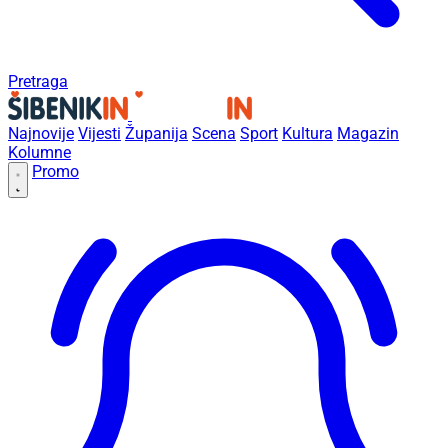
Pretraga
Najnovije
Vijesti
Županija
Scena
Sport
Kultura
Magazin
Kolumne
Promo