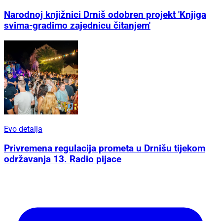
Narodnoj knjižnici Drniš odobren projekt 'Knjiga
svima-gradimo zajednicu čitanjem'
Evo detalja
Privremena regulacija prometa u Drnišu tijekom
održavanja 13. Radio pijace