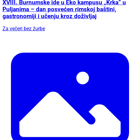
XVIII. Burnumske ide u Eko kampusu „Krka“ u
Puljanima – dan posvećen rimskoj baštini,
gastronomiji i učenju kroz doživljaj
Za večeri bez žurbe