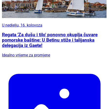
U nedjelju, 16. kolovoza
Regata 'Za dušu i tilo' ponovno okuplja čuvare
pomorske baštine: U Betinu stiže i talijanska
delegacija iz Gaete!
Idealno vrijeme za promjene