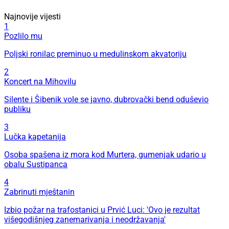
Najnovije vijesti
1
Pozlilo mu
Poljski ronilac preminuo u medulinskom akvatoriju
2
Koncert na Mihovilu
Silente i Šibenik vole se javno, dubrovački bend oduševio
publiku
3
Lučka kapetanija
Osoba spašena iz mora kod Murtera, gumenjak udario u
obalu Sustipanca
4
Zabrinuti mještanin
Izbio požar na trafostanici u Prvić Luci: 'Ovo je rezultat
višegodišnjeg zanemarivanja i neodržavanja'