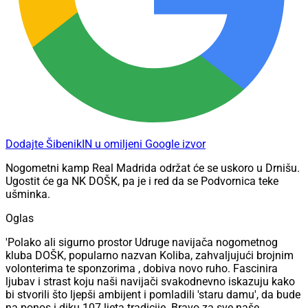
Dodajte ŠibenikIN u omiljeni Google izvor
Nogometni kamp Real Madrida održat će se uskoro u Drnišu.
Ugostit će ga NK DOŠK, pa je i red da se Podvornica teke
ušminka.
Oglas
'Polako ali sigurno prostor Udruge navijača nogometnog
kluba DOŠK, popularno nazvan Koliba, zahvaljujući brojnim
volonterima te sponzorima , dobiva novo ruho. Fascinira
ljubav i strast koju naši navijači svakodnevno iskazuju kako
bi stvorili što ljepši ambijent i pomladili 'staru damu', da bude
na ponos i diku 107 ljeta tradicije. Bravo za sve naše