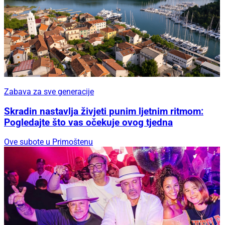
Zabava za sve generacije
Skradin nastavlja živjeti punim ljetnim ritmom:
Pogledajte što vas očekuje ovog tjedna
Ove subote u Primoštenu