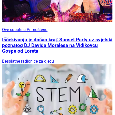
Ove subote u Primoštenu
Iščekivanju je došao kraj: Sunset Party uz svjetski
poznatog DJ Davida Moralesa na Vidikovcu
Gospe od Loreta
Besplatne radionice za djecu