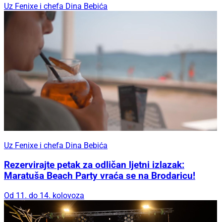
Uz Fenixe i chefa Dina Bebića
Uz Fenixe i chefa Dina Bebića
Rezervirajte petak za odličan ljetni izlazak:
Maratuša Beach Party vraća se na Brodaricu!
Od 11. do 14. kolovoza