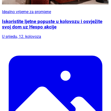
Idealno vrijeme za promjene
Iskoristite ljetne popuste u kolovozu i osvježite
svoj dom uz Hespo akcije
U srijedu, 12. kolovoza