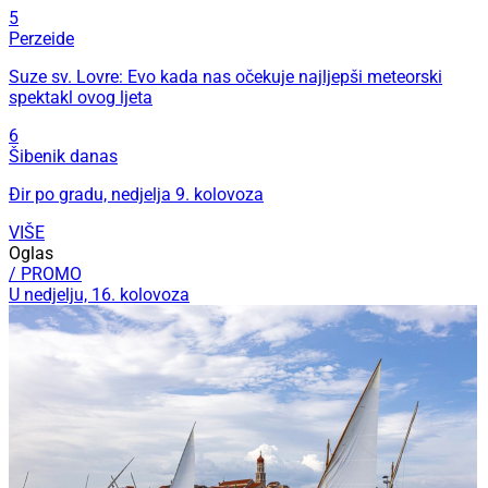
5
Perzeide
Suze sv. Lovre: Evo kada nas očekuje najljepši meteorski
spektakl ovog ljeta
6
Šibenik danas
Đir po gradu, nedjelja 9. kolovoza
VIŠE
Oglas
/ PROMO
U nedjelju, 16. kolovoza