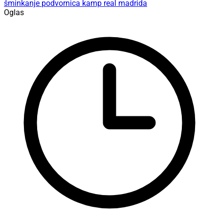
šminkanje
podvornica
kamp real madrida
Oglas