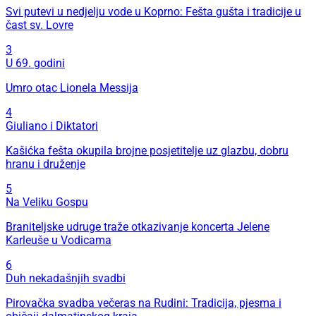
Svi putevi u nedjelju vode u Koprno: Fešta gušta i tradicije u
čast sv. Lovre
3
U 69. godini
Umro otac Lionela Messija
4
Giuliano i Diktatori
Kašićka fešta okupila brojne posjetitelje uz glazbu, dobru
hranu i druženje
5
Na Veliku Gospu
Braniteljske udruge traže otkazivanje koncerta Jelene
Karleuše u Vodicama
6
Duh nekadašnjih svadbi
Pirovačka svadba večeras na Rudini: Tradicija, pjesma i