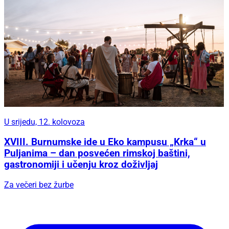
U srijedu, 12. kolovoza
XVIII. Burnumske ide u Eko kampusu „Krka“ u
Puljanima – dan posvećen rimskoj baštini,
gastronomiji i učenju kroz doživljaj
Za večeri bez žurbe