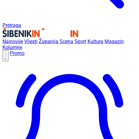
Pretraga
Najnovije
Vijesti
Županija
Scena
Sport
Kultura
Magazin
Kolumne
Promo