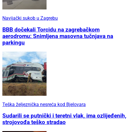
Navijački sukob u Zagrebu
BBB dočekali Torcidu na zagrebačkom
aerodromu: Snimljena masovna tučnjava na
parkingu
Teška željeznička nesreća kod Bjelovara
Sudarili se putnički i teretni vlak, ima ozlijeđenih,
strojovođa teško stradao