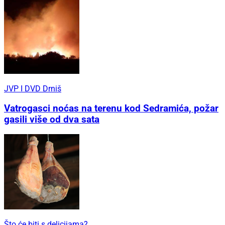
JVP I DVD Drniš
Vatrogasci noćas na terenu kod Sedramića, požar
gasili više od dva sata
Što će biti s delicijama?