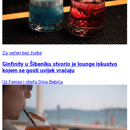
Za večeri bez žurbe
Ginfinity u Šibeniku stvorio je lounge iskustvo
kojem se gosti uvijek vraćaju
Uz Fenixe i chefa Dina Bebića