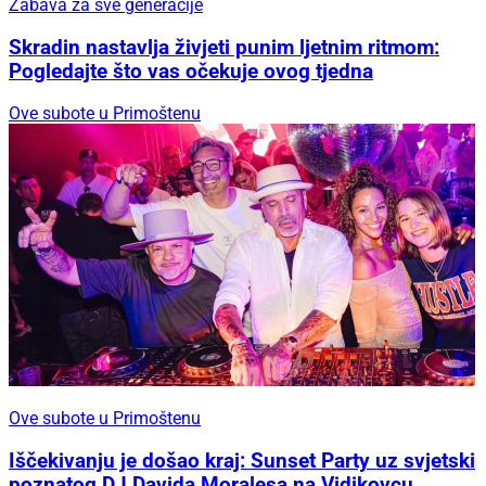
Zabava za sve generacije
Skradin nastavlja živjeti punim ljetnim ritmom:
Pogledajte što vas očekuje ovog tjedna
Ove subote u Primoštenu
Ove subote u Primoštenu
Iščekivanju je došao kraj: Sunset Party uz svjetski
poznatog DJ Davida Moralesa na Vidikovcu