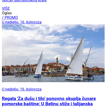
običaji dalmatinskog kraja
VIŠE
Oglas
/ PROMO
U nedjelju, 16. kolovoza
U nedjelju, 16. kolovoza
Regata 'Za dušu i tilo' ponovno okuplja čuvare
pomorske baštine: U Betinu stiže i talijanska