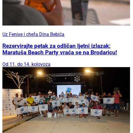
Uz Fenixe i chefa Dina Bebića
Rezervirajte petak za odličan ljetni izlazak:
Maratuša Beach Party vraća se na Brodaricu!
Od 11. do 14. kolovoza