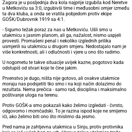
Zagora je u posljednja dva kola najprije izgubila kod Neretve
u Metkoviću sa 3:0, izgubivši time i međusobni omjer između
ta dva kluba, a onda se vratila pobjedom protiv ekipe
GOŠK/Dubrovnik 1919 sa 4:1.
- Sigurno težak poraz za nas u Metkoviću. Ušli smo u
utakmicu s jasnim planom, ali ga, nažalost, nismo uspjeli
provesti. Promašeni penal i nekoliko izglednih prilika
usmjerili su utakmicu u drugom smjeru. Nedostajalo nam je
više konkretnosti, ali i odlučnosti i vjere u ono što radimo.
U nogometu te takve situacije uvijek kazne, pogotovo kada
odstupiš od stvari koje te čine jakim.
Prvenstvo je dugo, ništa nije gotovo, ali ovakve utakmice
moraju nas podsjetiti tko smo i na koji način dolazimo do
rezultata. Nema prečica - samo rad, disciplina i maksimalno
poštivanje uloga na terenu.
Protiv GOŠK-a smo pokazali kako želimo izgledati - čvrsto,
odgovorno i momčadski. To je razina ispod koje ne smijemo
ići, ako želimo biti ono što mislimo da jesmo.
Pred nama je zahtjevna utakmica u Sinju, protiv protivnika