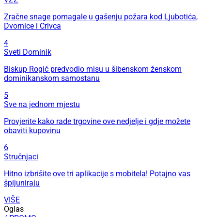
Zračne snage pomagale u gašenju požara kod Ljubotića,
Dvornice i Crivca
4
Sveti Dominik
Biskup Rogić predvodio misu u šibenskom ženskom
dominikanskom samostanu
5
Sve na jednom mjestu
Provjerite kako rade trgovine ove nedjelje i gdje možete
obaviti kupovinu
6
Stručnjaci
Hitno izbrišite ove tri aplikacije s mobitela! Potajno vas
špijuniraju
VIŠE
Oglas