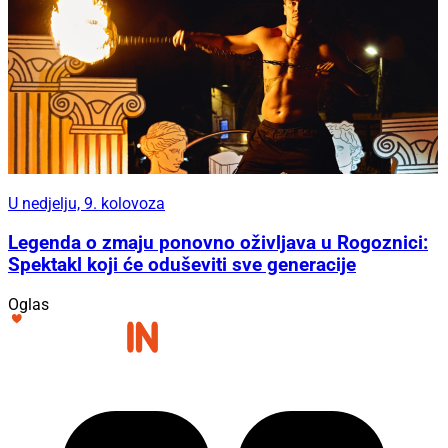
U nedjelju, 9. kolovoza
Legenda o zmaju ponovno oživljava u Rogoznici:
Spektakl koji će oduševiti sve generacije
Oglas