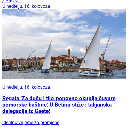
/ PROMO
U nedjelju, 16. kolovoza
U nedjelju, 16. kolovoza
Regata 'Za dušu i tilo' ponovno okuplja čuvare
pomorske baštine: U Betinu stiže i talijanska
delegacija iz Gaete!
Idealno vrijeme za promjene