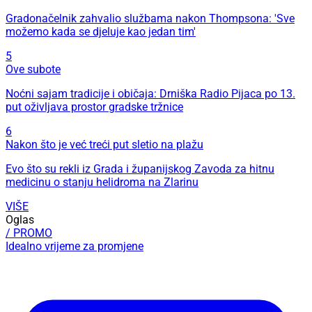
Gradonačelnik zahvalio službama nakon Thompsona: 'Sve
možemo kada se djeluje kao jedan tim'
5
Ove subote
Noćni sajam tradicije i običaja: Drniška Radio Pijaca po 13.
put oživljava prostor gradske tržnice
6
Nakon što je već treći put sletio na plažu
Evo što su rekli iz Grada i županijskog Zavoda za hitnu
medicinu o stanju helidroma na Zlarinu
VIŠE
Oglas
/ PROMO
Idealno vrijeme za promjene