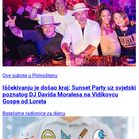
Ove subote u Primoštenu
Iščekivanju je došao kraj: Sunset Party uz svjetski
poznatog DJ Davida Moralesa na Vidikovcu
Gospe od Loreta
Besplatne radionice za djecu