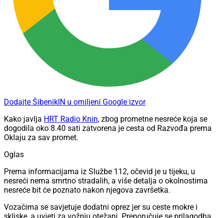
Dodajte ŠibenikIN u omiljeni Google izvor
Kako javlja
HRT Radio Knin
, zbog prometne nesreće koja se
dogodila oko 8.40 sati zatvorena je cesta od Razvođa prema
Oklaju za sav promet.
Oglas
Prema informacijama iz Službe 112, očevid je u tijeku, u
nesreći nema smrtno stradalih, a više detalja o okolnostima
nesreće bit će poznato nakon njegova završetka.
Vozačima se savjetuje dodatni oprez jer su ceste mokre i
skliske, a uvjeti za vožnju otežani. Preporučuje se prilagodba