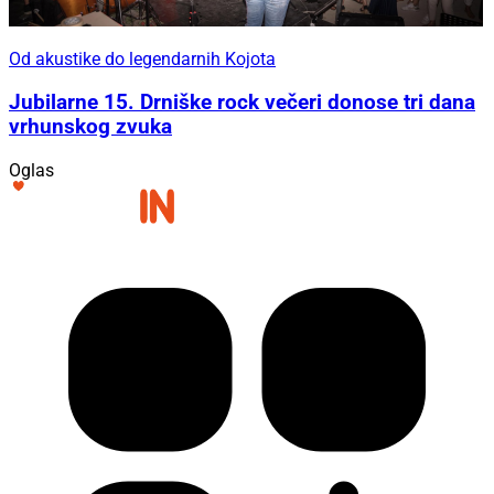
Od akustike do legendarnih Kojota
Jubilarne 15. Drniške rock večeri donose tri dana
vrhunskog zvuka
Oglas