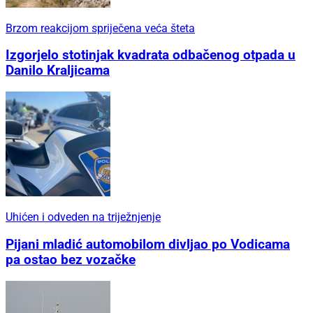
Brzom reakcijom spriječena veća šteta
Izgorjelo stotinjak kvadrata odbačenog otpada u
Danilo Kraljicama
Uhićen i odveden na triježnjenje
Pijani mladić automobilom divljao po Vodicama
pa ostao bez vozačke