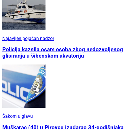
Najavljen pojačan nadzor
Policija kaznila osam osoba zbog nedozvoljenog
glisiranja u šibenskom akvatoriju
Šakom u glavu
Muškarac (40) u Pirovcu izudarao 34-godišnjaka