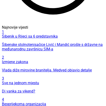
Najnovije vijesti
1
Šibenik u Rijeci sa 6 predstavnika
Šibenske stolnotenisačice Livić i Mandić prošle s državne na
međunarodnu završnicu SIM-a
2
Izmjene zakona
Vlada diže mirovine branitelja. Medved objavio detalje
3
Sve na jednom mjestu
Di vanka za vikend?
4
Besprijekorna organizacija