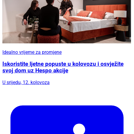
Idealno vrijeme za promjene
Iskoristite ljetne popuste u kolovozu i osvježite
svoj dom uz Hespo akcije
U srijedu, 12. kolovoza