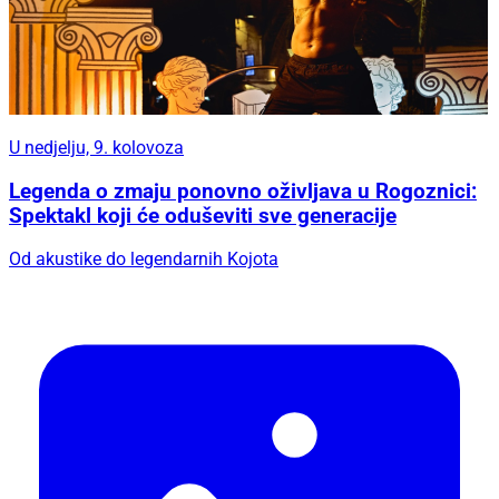
U nedjelju, 9. kolovoza
Legenda o zmaju ponovno oživljava u Rogoznici:
Spektakl koji će oduševiti sve generacije
Od akustike do legendarnih Kojota