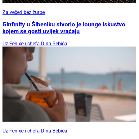
Za večeri bez žurbe
Ginfinity u Šibeniku stvorio je lounge iskustvo
kojem se gosti uvijek vraćaju
Uz Fenixe i chefa Dina Bebića
Uz Fenixe i chefa Dina Bebića