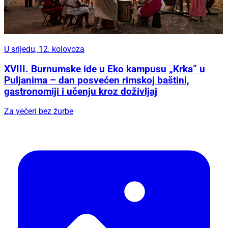
U srijedu, 12. kolovoza
XVIII. Burnumske ide u Eko kampusu „Krka“ u
Puljanima – dan posvećen rimskoj baštini,
gastronomiji i učenju kroz doživljaj
Za večeri bez žurbe