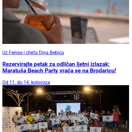
Uz Fenixe i chefa Dina Bebića
Rezervirajte petak za odličan ljetni izlazak:
Maratuša Beach Party vraća se na Brodaricu!
Od 11. do 14. kolovoza