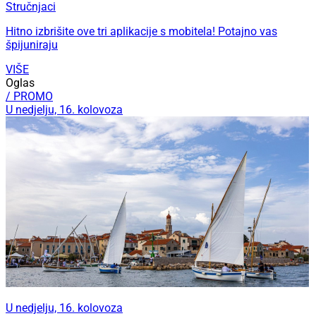
Stručnjaci
Hitno izbrišite ove tri aplikacije s mobitela! Potajno vas
špijuniraju
VIŠE
Oglas
/ PROMO
U nedjelju, 16. kolovoza
U nedjelju, 16. kolovoza