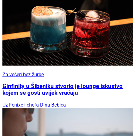
Za večeri bez žurbe
Ginfinity u Šibeniku stvorio je lounge iskustvo
kojem se gosti uvijek vraćaju
Uz Fenixe i chefa Dina Bebića