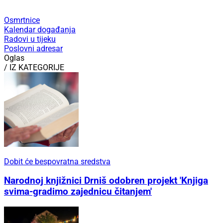
Osmrtnice
Kalendar događanja
Radovi u tijeku
Poslovni adresar
Oglas
/ IZ KATEGORIJE
Dobit će bespovratna sredstva
Narodnoj knjižnici Drniš odobren projekt 'Knjiga
svima-gradimo zajednicu čitanjem'