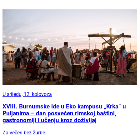
U srijedu, 12. kolovoza
XVIII. Burnumske ide u Eko kampusu „Krka“ u
Puljanima – dan posvećen rimskoj baštini,
gastronomiji i učenju kroz doživljaj
Za večeri bez žurbe