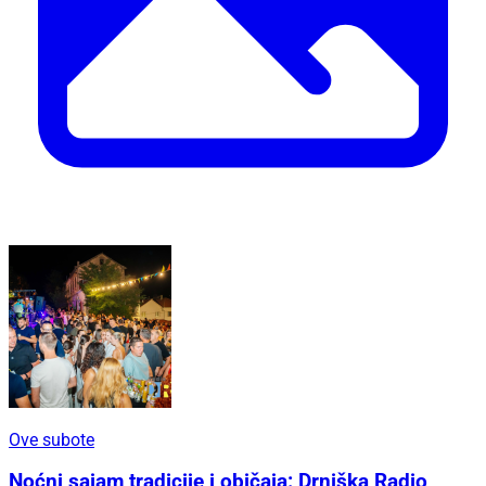
Ove subote
Noćni sajam tradicije i običaja: Drniška Radio