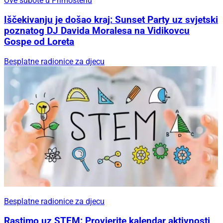
Ove subote u Primoštenu
Iščekivanju je došao kraj: Sunset Party uz svjetski
poznatog DJ Davida Moralesa na Vidikovcu
Gospe od Loreta
Besplatne radionice za djecu
Besplatne radionice za djecu
Rastimo uz STEM: Provjerite kalendar aktivnosti