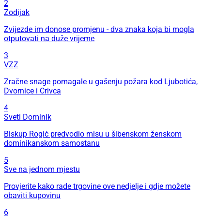
2
Zodijak
Zvijezde im donose promjenu - dva znaka koja bi mogla
otputovati na duže vrijeme
3
VZZ
Zračne snage pomagale u gašenju požara kod Ljubotića,
Dvornice i Crivca
4
Sveti Dominik
Biskup Rogić predvodio misu u šibenskom ženskom
dominikanskom samostanu
5
Sve na jednom mjestu
Provjerite kako rade trgovine ove nedjelje i gdje možete
obaviti kupovinu
6