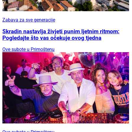
Zabava za sve generacije
Skradin nastavlja živjeti punim ljetnim ritmom:
Pogledajte što vas očekuje ovog tjedna
Ove subote u Primoštenu