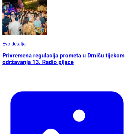
Evo detalja
Privremena regulacija prometa u Drnišu tijekom
održavanja 13. Radio pijace