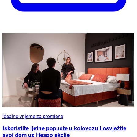
Idealno vrijeme za promjene
Iskoristite ljetne popuste u kolovozu i osvježite
svoj dom uz Hespo akcije