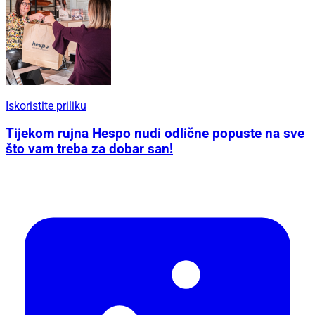
Iskoristite priliku
Tijekom rujna Hespo nudi odlične popuste na sve
što vam treba za dobar san!