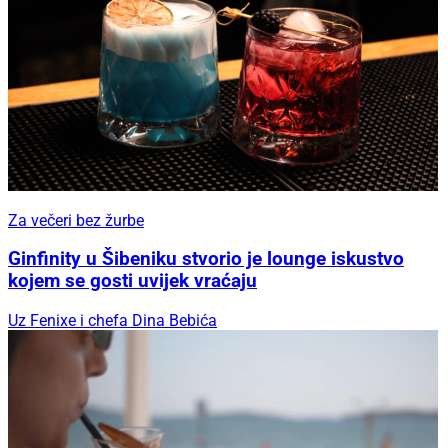
Za večeri bez žurbe
Ginfinity u Šibeniku stvorio je lounge iskustvo
kojem se gosti uvijek vraćaju
Uz Fenixe i chefa Dina Bebića