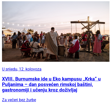
U srijedu, 12. kolovoza
XVIII. Burnumske ide u Eko kampusu „Krka“ u
Puljanima – dan posvećen rimskoj baštini,
gastronomiji i učenju kroz doživljaj
Za večeri bez žurbe