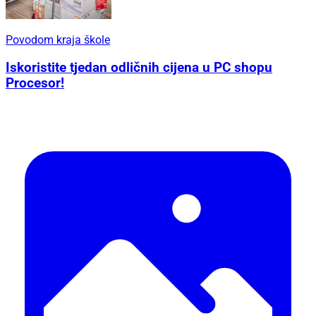
Povodom kraja škole
Iskoristite tjedan odličnih cijena u PC shopu
Procesor!