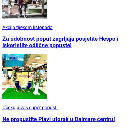
Akcija tijekom listopada
Za udobnost poput zagrljaja posjetite Hespo i
iskoristite odlične popuste!
Očekuju vas super popusti
Ne propustite Plavi utorak u Dalmare centru!