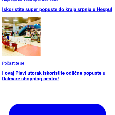
Iskoristite super popuste do kraja srpnja u Hespu!
Počastite se
I ovaj Plavi utorak iskoristite odlične popuste u
Dalmare shopping centru!