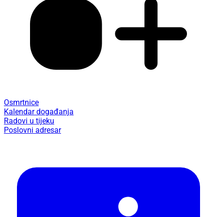
Osmrtnice
Kalendar događanja
Radovi u tijeku
Poslovni adresar