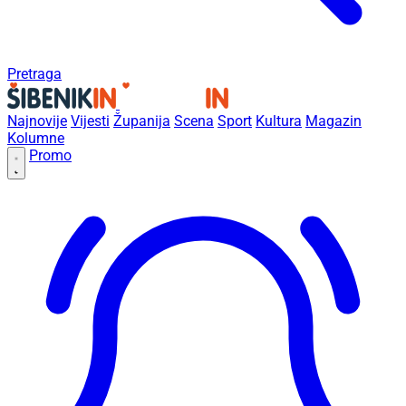
Pretraga
Najnovije
Vijesti
Županija
Scena
Sport
Kultura
Magazin
Kolumne
Promo