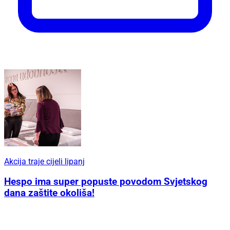
Akcija traje cijeli lipanj
Hespo ima super popuste povodom Svjetskog
dana zaštite okoliša!