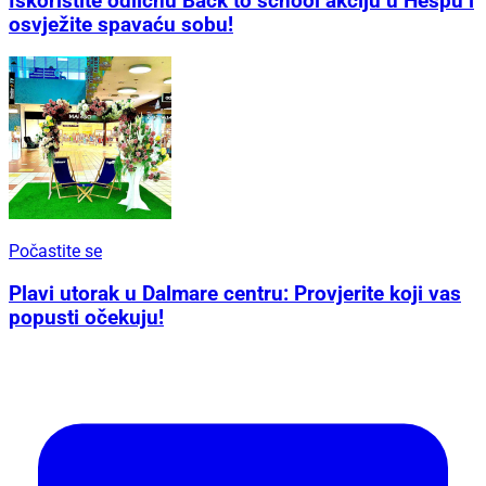
Iskoristite odličnu Back to school akciju u Hespu i
osvježite spavaću sobu!
Počastite se
Plavi utorak u Dalmare centru: Provjerite koji vas
popusti očekuju!