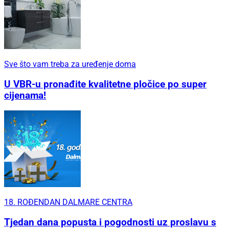
Sve što vam treba za uređenje doma
U VBR-u pronađite kvalitetne pločice po super
cijenama!
18. ROĐENDAN DALMARE CENTRA
Tjedan dana popusta i pogodnosti uz proslavu s