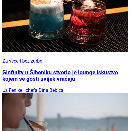
Za večeri bez žurbe
Ginfinity u Šibeniku stvorio je lounge iskustvo
kojem se gosti uvijek vraćaju
Uz Fenixe i chefa Dina Bebića