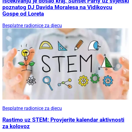
Iščekivanju je došao kraj: Sunset Party uz svjetski
poznatog DJ Davida Moralesa na Vidikovcu
Gospe od Loreta
Besplatne radionice za djecu
Besplatne radionice za djecu
Rastimo uz STEM: Provjerite kalendar aktivnosti
za kolovoz