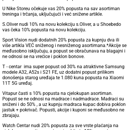
U Nike Storeu očekuje vas 20% popusta na sav asortiman
treninga i trčanja, uključujući i već snižene artikle.
S.Oliver nudi 10% na novu kolekciju s.Oliver, a u Shoebedo
vas čeka 10% popusta na novu kolekciju.
Sport Vision nudi dodatnih 20% popusta za kupnju dva ili
više artikla VEĆ sniženog i nesniženog asortimana.*Akcije se
međusobno isključuju, a popust se obračunava na blagajni i
ne odnosi se na vrećice i poklon bonove.
T - centar ima super popust od 30% na atraktivne Samsung
modele A32, A52s i S21 FE, uz dodatni popust prilikom
donošenja starog uređaja te 1.080 kuna popusta na Xiaomi
11T 5G uređaj.
Vitapur časti s 10% popusta na cjelokupan asortiman.
Popust se ne odnosi na madrace i nadmadrace. Madraci su
sniženi i do 50% , a uz kupnju madraca kupac dobiva poklon
jastuk + pokrivač. Popusti, akcije i kuponi se međusobno ne
zbrajaju.
Watch Centar nudi 20% popusta za sve vrste plaćanja na