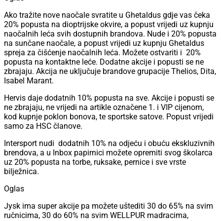
Ako tražite nove naočale svratite u Ghetaldus gdje vas čeka
20% popusta na dioptrijske okvire, a popust vrijedi uz kupnju
naočalnih leća svih dostupnih brandova. Nude i 20% popusta
na sunčane naočale, a popust vrijedi uz kupnju Ghetaldus
spreja za čišćenje naočalnih leća. Možete ostvariti i 20%
popusta na kontaktne leće. Dodatne akcije i popusti se ne
zbrajaju. Akcija ne uključuje brandove grupacije Thelios, Dita,
Isabel Marant.
Hervis daje dodatnih 10% popusta na sve. Akcije i popusti se
ne zbrajaju, ne vrijedi na artikle označene 1. i VIP cijenom,
kod kupnje poklon bonova, te sportske satove. Popust vrijedi
samo za HSC članove.
Intersport nudi dodatnih 10% na odjeću i obuću ekskluzivnih
brendova, a u Inbox papirnici možete opremiti svog školarca
uz 20% popusta na torbe, ruksake, pernice i sve vrste
bilježnica.
Oglas
Jysk ima super akcije pa možete uštediti 30 do 65% na svim
ručnicima, 30 do 60% na svim WELLPUR madracima,