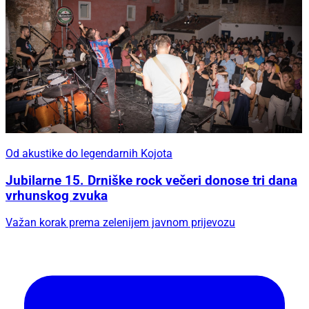
Od akustike do legendarnih Kojota
Jubilarne 15. Drniške rock večeri donose tri dana
vrhunskog zvuka
Važan korak prema zelenijem javnom prijevozu