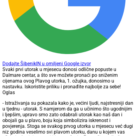
Dodajte ŠibenikIN u omiljeni Google izvor
Svaki prvi utorak u mjesecu donosi odlične popuste u
Dalmare centar, a što sve možete pronaći po sniženim
cijenama ovog Plavog utorka, 1. ožujka, donosimo u
nastavku. Iskoristite priliku i pronađite najbolje za sebe!
Oglas
- Istraživanja su pokazala kako je, većini ljudi, najstresniji dan
u tjednu - utorak. S namjerom da ga u učinimo što ugodnijim
i ljepšim, upravo smo zato odabrali utorak kao naš dan i
obojali ga u plavo, boju koja simbolizira iskrenost i
povjerenja. Stoga se svakog prvog utorka u mjesecu već dugi
niz godina veselimo svi plavom utorku, danu u kojem vas