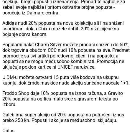
očekuju brojni popusti i iznenađenja. Pronađite najbolje za
sebe i svoje najbliže i pritom ostvarite brojne popuste -
poručuju iz Dalmare centra.
Adidas nudi 20% popusta na novu kolekciju ali i na sniženi
asortiman, dok u Chixu možete dobiti 20% niže cijene na
bojanje obrva kanom.
Popularni nakit Charm Silver možete pronaći snižen i do 50%,
dok trgovina obućom CCC nudi 10% popusta na sve. Predmet
promocije su svi artikli po redovnoj cijeni i na popustu, a
popusti se ne mogu međusobno kombinirati. Promocija ne
uključuje poklon kartice ni UNICEF narukvice.
U DM-u možete ostvariti 15 puta više bodova na ukupnu
kupnju, dok Emde maskice nude akciju sunčane naočale 1+1.
Froddo Shop daje 10% popusta na iznos računa, a Graviro
20% popusta na ogrlicu malo srce s gravurom teksta po
izboru.
Galeb ima super akciju od 20% popusta na potrošeni iznos
preko 250 kn. Popusti i akcije se međusobno isključuju.
Oglas