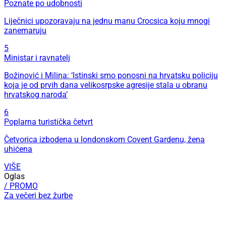
Poznate po udobnosti
Liječnici upozoravaju na jednu manu Crocsica koju mnogi
zanemaruju
5
Ministar i ravnatelj
Božinović i Milina: ‘Istinski smo ponosni na hrvatsku policiju
koja je od prvih dana velikosrpske agresije stala u obranu
hrvatskog naroda’
6
Poplarna turistička četvrt
Četvorica izbodena u londonskom Covent Gardenu, žena
uhićena
VIŠE
Oglas
/ PROMO
Za večeri bez žurbe