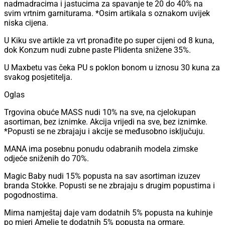
nadmadracima i jastucima za spavanje te 20 do 40% na
svim vrtnim garniturama. *Osim artikala s oznakom uvijek
niska cijena.
U Kiku sve artikle za vrt pronađite po super cijeni od 8 kuna,
dok Konzum nudi zubne paste Plidenta snižene 35%.
U Maxbetu vas čeka PU s poklon bonom u iznosu 30 kuna za
svakog posjetitelja.
Oglas
Trgovina obuće MASS nudi 10% na sve, na cjelokupan
asortiman, bez iznimke. Akcija vrijedi na sve, bez iznimke.
*Popusti se ne zbrajaju i akcije se međusobno isključuju.
MANA ima posebnu ponudu odabranih modela zimske
odjeće sniženih do 70%.
Magic Baby nudi 15% popusta na sav asortiman izuzev
branda Stokke. Popusti se ne zbrajaju s drugim popustima i
pogodnostima.
Mima namještaj daje vam dodatnih 5% popusta na kuhinje
po mjeri Amelie te dodatnih 5% popusta na ormare.