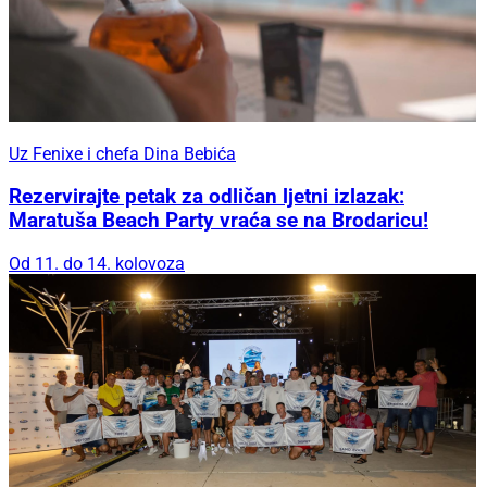
Uz Fenixe i chefa Dina Bebića
Rezervirajte petak za odličan ljetni izlazak:
Maratuša Beach Party vraća se na Brodaricu!
Od 11. do 14. kolovoza