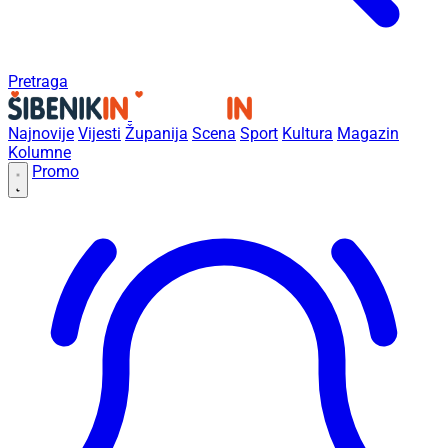
Pretraga
Najnovije
Vijesti
Županija
Scena
Sport
Kultura
Magazin
Kolumne
Promo