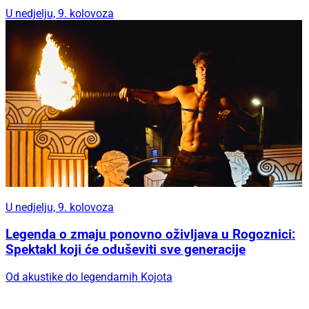
U nedjelju, 9. kolovoza
U nedjelju, 9. kolovoza
Legenda o zmaju ponovno oživljava u Rogoznici:
Spektakl koji će oduševiti sve generacije
Od akustike do legendarnih Kojota