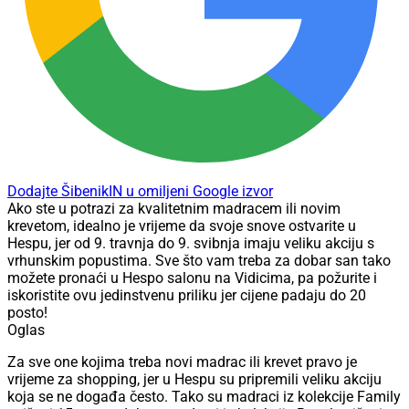
Dodajte ŠibenikIN u omiljeni Google izvor
Ako ste u potrazi za kvalitetnim madracem ili novim
krevetom, idealno je vrijeme da svoje snove ostvarite u
Hespu, jer od 9. travnja do 9. svibnja imaju veliku akciju s
vrhunskim popustima. Sve što vam treba za dobar san tako
možete pronaći u Hespo salonu na Vidicima, pa požurite i
iskoristite ovu jedinstvenu priliku jer cijene padaju do 20
posto!
Oglas
Za sve one kojima treba novi madrac ili krevet pravo je
vrijeme za shopping, jer u Hespu su pripremili veliku akciju
koja se ne događa često. Tako su madraci iz kolekcije Family