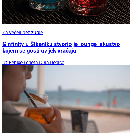
Za večeri bez žurbe
Ginfinity u Šibeniku stvorio je lounge iskustvo
kojem se gosti uvijek vraćaju
Uz Fenixe i chefa Dina Bebića