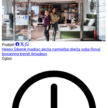
Podijeli
Hespo Šibenik
madrac
akcija
namještaj
dječja soba
Royal
boxspring krevet Amadeus
Oglas