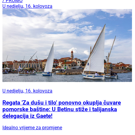
/ PROMO
U nedjelju, 16. kolovoza
U nedjelju, 16. kolovoza
Regata 'Za dušu i tilo' ponovno okuplja čuvare
pomorske baštine: U Betinu stiže i talijanska
delegacija iz Gaete!
Idealno vrijeme za promjene