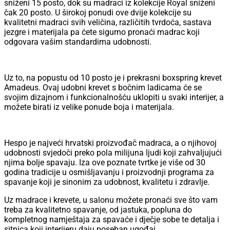
sniženi 15 posto, dok su madraci iz kolekcije Royal sniženi
čak 20 posto. U širokoj ponudi ove dvije kolekcije su
kvalitetni madraci svih veličina, različitih tvrdoća, sastava
jezgre i materijala pa ćete sigurno pronaći madrac koji
odgovara vašim standardima udobnosti.
Uz to, na popustu od 10 posto je i prekrasni boxspring krevet
Amadeus. Ovaj udobni krevet s bočnim ladicama će se
svojim dizajnom i funkcionalnošću uklopiti u svaki interijer, a
možete birati iz velike ponude boja i materijala.
Hespo je najveći hrvatski proizvođač madraca, a o njihovoj
udobnosti svjedoči preko pola milijuna ljudi koji zahvaljujući
njima bolje spavaju. Iza ove poznate tvrtke je više od 30
godina tradicije u osmišljavanju i proizvodnji programa za
spavanje koji je sinonim za udobnost, kvalitetu i zdravlje.
Uz madrace i krevete, u salonu možete pronaći sve što vam
treba za kvalitetno spavanje, od jastuka, popluna do
kompletnog namještaja za spavaće i dječje sobe te detalja i
sitnica koji interijeru daju poseban ugođaj.