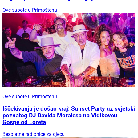
Ove subote u Primoštenu
Ove subote u Primoštenu
Iščekivanju je došao kraj: Sunset Party uz svjetski
poznatog DJ Davida Moralesa na Vidikovcu
Gospe od Loreta
Besplatne radionice za djecu