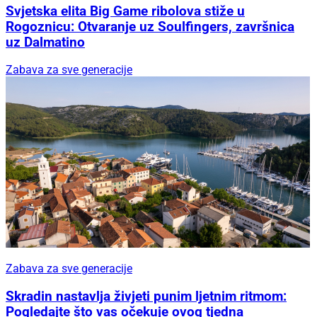
Svjetska elita Big Game ribolova stiže u
Rogoznicu: Otvaranje uz Soulfingers, završnica
uz Dalmatino
Zabava za sve generacije
Zabava za sve generacije
Skradin nastavlja živjeti punim ljetnim ritmom:
Pogledajte što vas očekuje ovog tjedna