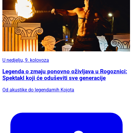
U nedjelju, 9. kolovoza
Legenda o zmaju ponovno oživljava u Rogoznici:
Spektakl koji će oduševiti sve generacije
Od akustike do legendarnih Kojota