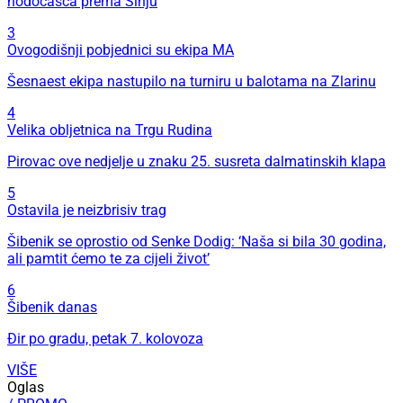
hodočašća prema Sinju
3
Ovogodišnji pobjednici su ekipa MA
Šesnaest ekipa nastupilo na turniru u balotama na Zlarinu
4
Velika obljetnica na Trgu Rudina
Pirovac ove nedjelje u znaku 25. susreta dalmatinskih klapa
5
Ostavila je neizbrisiv trag
Šibenik se oprostio od Senke Dodig: ‘Naša si bila 30 godina,
ali pamtit ćemo te za cijeli život’
6
Šibenik danas
Đir po gradu, petak 7. kolovoza
VIŠE
Oglas