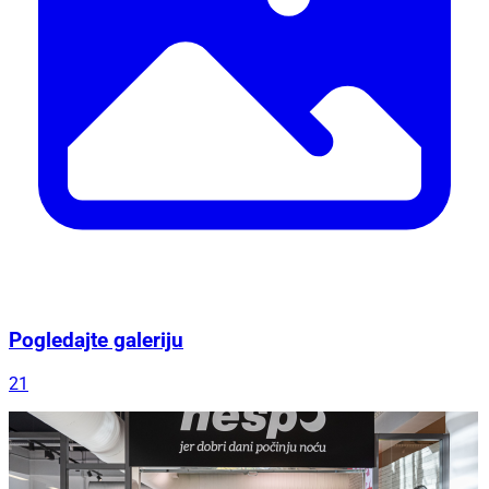
Pogledajte galeriju
21