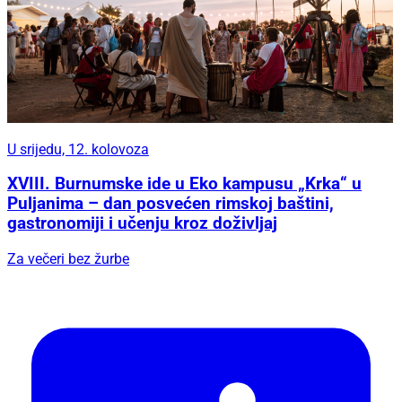
U srijedu, 12. kolovoza
XVIII. Burnumske ide u Eko kampusu „Krka“ u
Puljanima – dan posvećen rimskoj baštini,
gastronomiji i učenju kroz doživljaj
Za večeri bez žurbe