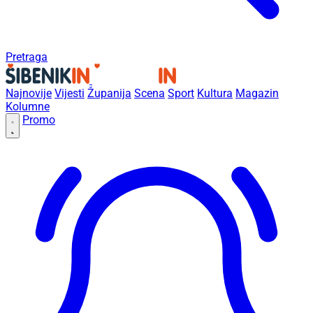
Pretraga
Najnovije
Vijesti
Županija
Scena
Sport
Kultura
Magazin
Kolumne
Promo