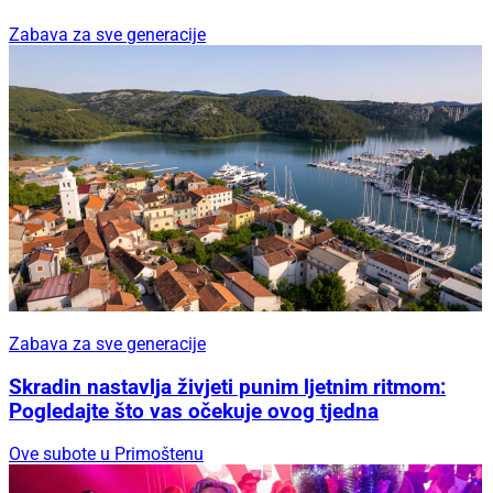
Zabava za sve generacije
Zabava za sve generacije
Skradin nastavlja živjeti punim ljetnim ritmom:
Pogledajte što vas očekuje ovog tjedna
Ove subote u Primoštenu