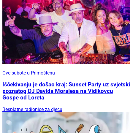
Ove subote u Primoštenu
Iščekivanju je došao kraj: Sunset Party uz svjetski
poznatog DJ Davida Moralesa na Vidikovcu
Gospe od Loreta
Besplatne radionice za djecu