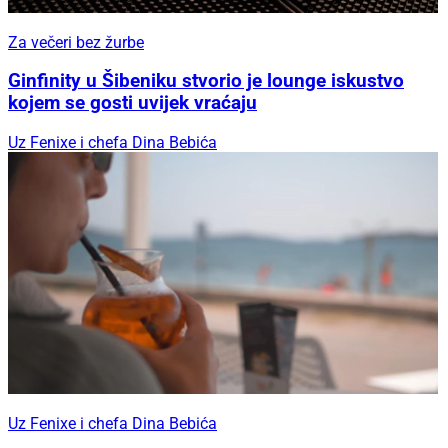
Za večeri bez žurbe
Ginfinity u Šibeniku stvorio je lounge iskustvo
kojem se gosti uvijek vraćaju
Uz Fenixe i chefa Dina Bebića
Uz Fenixe i chefa Dina Bebića