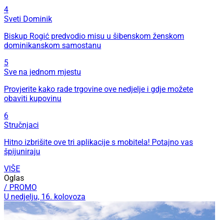
4
Sveti Dominik
Biskup Rogić predvodio misu u šibenskom ženskom
dominikanskom samostanu
5
Sve na jednom mjestu
Provjerite kako rade trgovine ove nedjelje i gdje možete
obaviti kupovinu
6
Stručnjaci
Hitno izbrišite ove tri aplikacije s mobitela! Potajno vas
špijuniraju
VIŠE
Oglas
/ PROMO
U nedjelju, 16. kolovoza