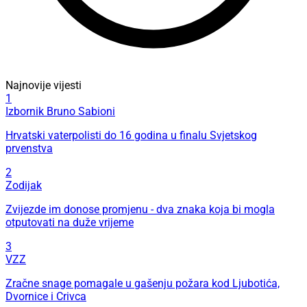
Najnovije vijesti
1
Izbornik Bruno Sabioni
Hrvatski vaterpolisti do 16 godina u finalu Svjetskog
prvenstva
2
Zodijak
Zvijezde im donose promjenu - dva znaka koja bi mogla
otputovati na duže vrijeme
3
VZZ
Zračne snage pomagale u gašenju požara kod Ljubotića,
Dvornice i Crivca