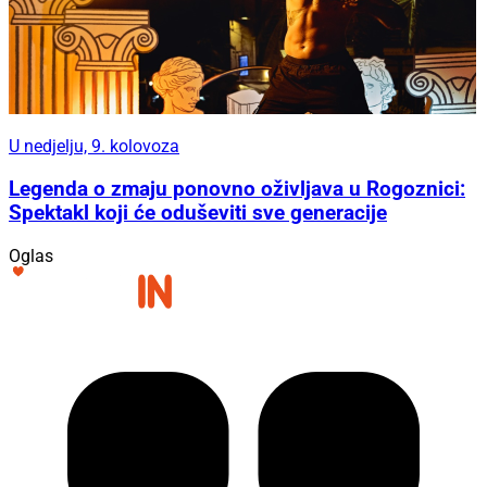
U nedjelju, 9. kolovoza
Legenda o zmaju ponovno oživljava u Rogoznici:
Spektakl koji će oduševiti sve generacije
Oglas