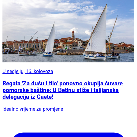
U nedjelju, 16. kolovoza
Regata 'Za dušu i tilo' ponovno okuplja čuvare
pomorske baštine: U Betinu stiže i talijanska
delegacija iz Gaete!
Idealno vrijeme za promjene