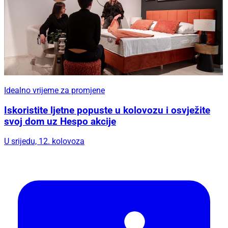
Idealno vrijeme za promjene
Iskoristite ljetne popuste u kolovozu i osvježite
svoj dom uz Hespo akcije
U srijedu, 12. kolovoza