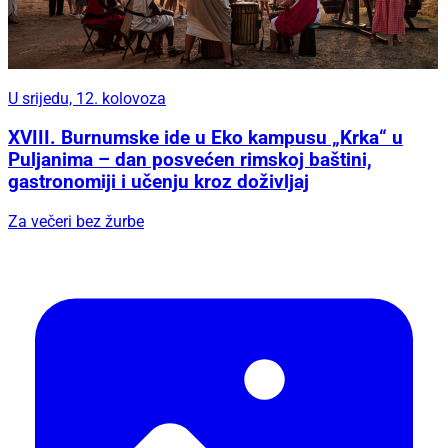
U srijedu, 12. kolovoza
XVIII. Burnumske ide u Eko kampusu „Krka“ u
Puljanima – dan posvećen rimskoj baštini,
gastronomiji i učenju kroz doživljaj
Za večeri bez žurbe