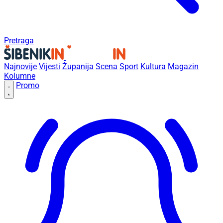
Pretraga
Najnovije
Vijesti
Županija
Scena
Sport
Kultura
Magazin
Kolumne
Promo