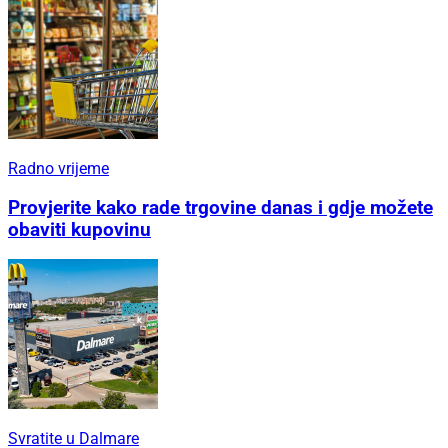
Radno vrijeme
Provjerite kako rade trgovine danas i gdje možete
obaviti kupovinu
Svratite u Dalmare