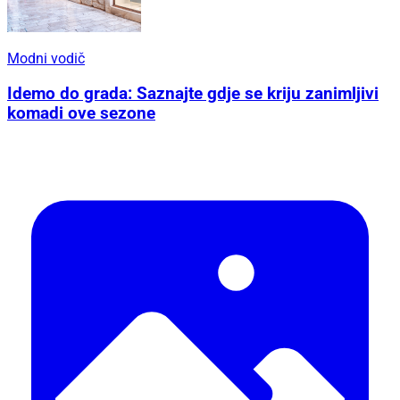
Modni vodič
Idemo do grada: Saznajte gdje se kriju zanimljivi
komadi ove sezone