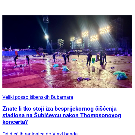
Veliki posao šibenskih Bubamara
Znate li tko stoji iza besprijekornog čišćenja
stadiona na Šubićevcu nakon Thompsonovog
koncerta?
Od dječjih radionica do Vinyl banda