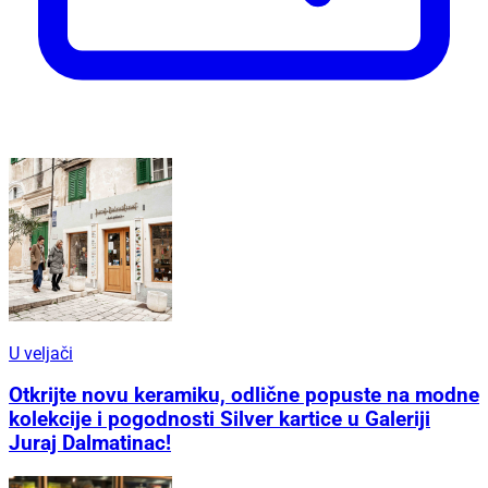
U veljači
Otkrijte novu keramiku, odlične popuste na modne
kolekcije i pogodnosti Silver kartice u Galeriji
Juraj Dalmatinac!