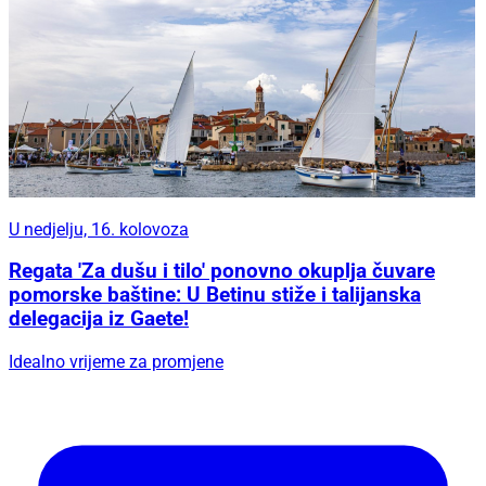
U nedjelju, 16. kolovoza
Regata 'Za dušu i tilo' ponovno okuplja čuvare
pomorske baštine: U Betinu stiže i talijanska
delegacija iz Gaete!
Idealno vrijeme za promjene