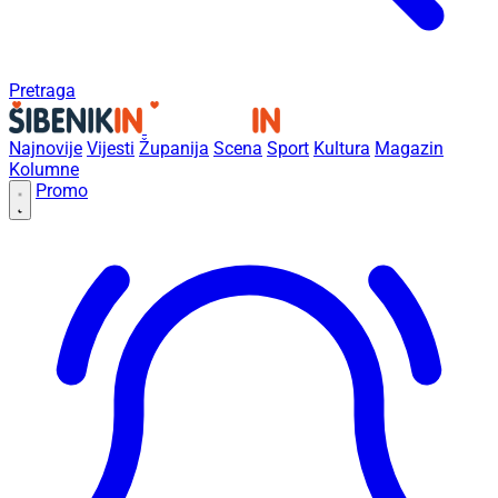
Pretraga
Najnovije
Vijesti
Županija
Scena
Sport
Kultura
Magazin
Kolumne
Promo