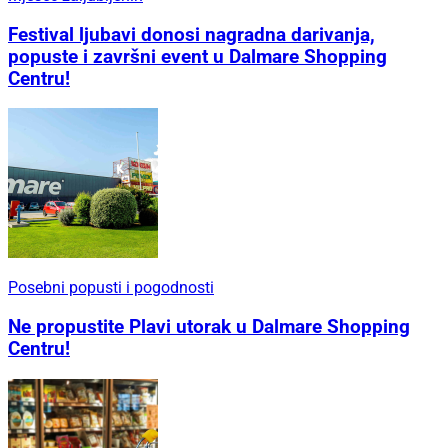
Festival ljubavi donosi nagradna darivanja,
popuste i završni event u Dalmare Shopping
Centru!
Posebni popusti i pogodnosti
Ne propustite Plavi utorak u Dalmare Shopping
Centru!