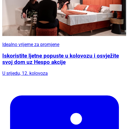
Idealno vrijeme za promjene
Iskoristite ljetne popuste u kolovozu i osvježite
svoj dom uz Hespo akcije
U srijedu, 12. kolovoza