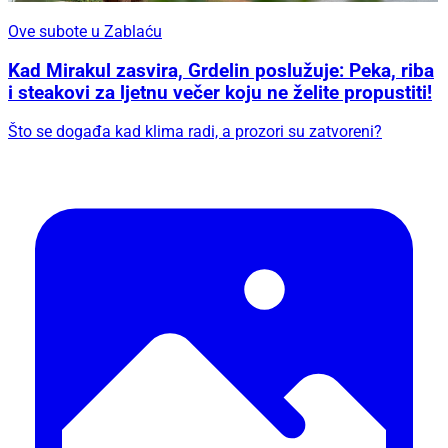
Ove subote u Zablaću
Kad Mirakul zasvira, Grdelin poslužuje: Peka, riba
i steakovi za ljetnu večer koju ne želite propustiti!
Što se događa kad klima radi, a prozori su zatvoreni?