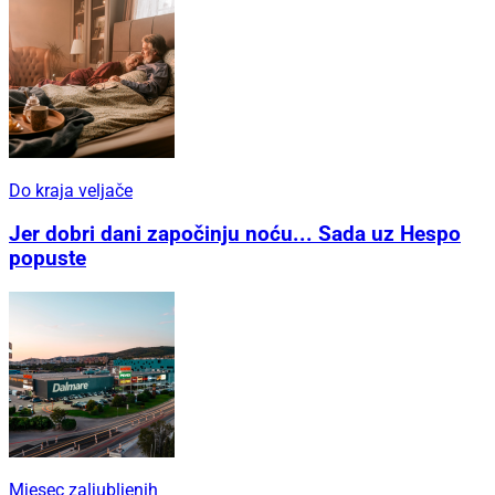
Do kraja veljače
Jer dobri dani započinju noću... Sada uz Hespo
popuste
Mjesec zaljubljenih