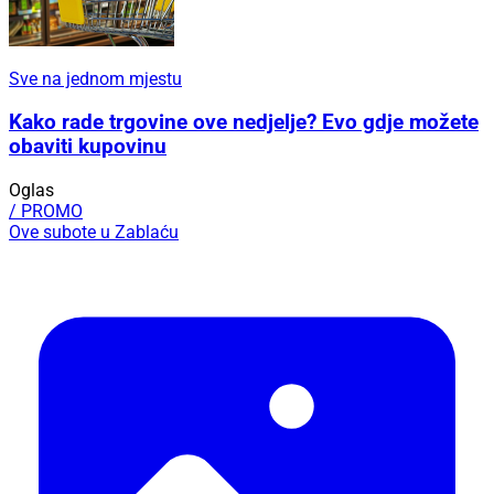
Sve na jednom mjestu
Kako rade trgovine ove nedjelje? Evo gdje možete
obaviti kupovinu
Oglas
/ PROMO
Ove subote u Zablaću