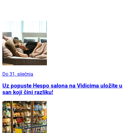
Do 31. siječnja
Uz popuste Hespo salona na Vidicima uložite u
san koji čini razliku!