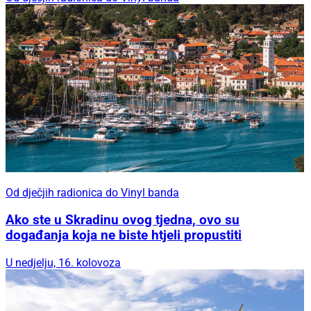
Od dječjih radionica do Vinyl banda
Ako ste u Skradinu ovog tjedna, ovo su
događanja koja ne biste htjeli propustiti
U nedjelju, 16. kolovoza