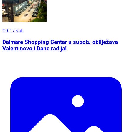
Od 17 sati
Dalmare Shopping Centar u subotu obilježava
Valentinovo i Dane radija!