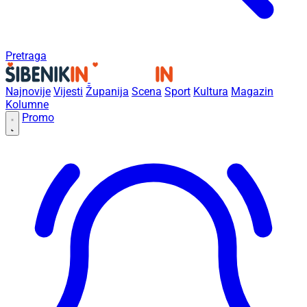
Pretraga
Najnovije
Vijesti
Županija
Scena
Sport
Kultura
Magazin
Kolumne
Promo