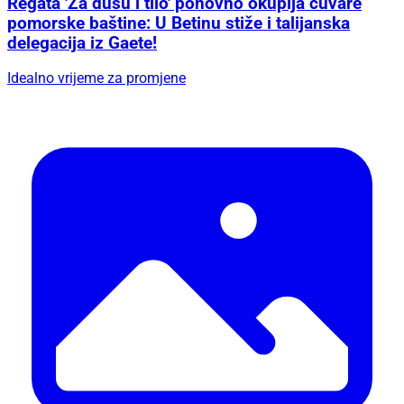
Regata 'Za dušu i tilo' ponovno okuplja čuvare
pomorske baštine: U Betinu stiže i talijanska
delegacija iz Gaete!
Idealno vrijeme za promjene