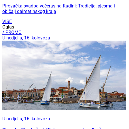
Pirovačka svadba večeras na Rudini: Tradicija, pjesma i
običaji dalmatinskog kraja
VIŠE
Oglas
/ PROMO
U nedjelju, 16. kolovoza
U nedjelju, 16. kolovoza