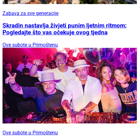
Zabava za sve generacije
Skradin nastavlja živjeti punim ljetnim ritmom:
Pogledajte što vas očekuje ovog tjedna
Ove subote u Primoštenu
Ove subote u Primoštenu