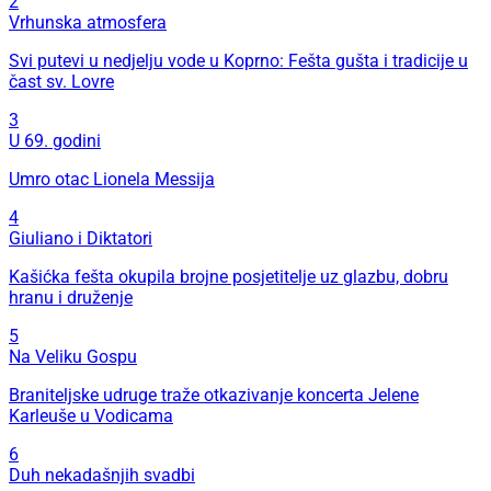
2
Vrhunska atmosfera
Svi putevi u nedjelju vode u Koprno: Fešta gušta i tradicije u
čast sv. Lovre
3
U 69. godini
Umro otac Lionela Messija
4
Giuliano i Diktatori
Kašićka fešta okupila brojne posjetitelje uz glazbu, dobru
hranu i druženje
5
Na Veliku Gospu
Braniteljske udruge traže otkazivanje koncerta Jelene
Karleuše u Vodicama
6
Duh nekadašnjih svadbi