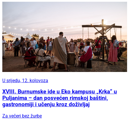
U srijedu, 12. kolovoza
XVIII. Burnumske ide u Eko kampusu „Krka“ u
Puljanima – dan posvećen rimskoj baštini,
gastronomiji i učenju kroz doživljaj
Za večeri bez žurbe