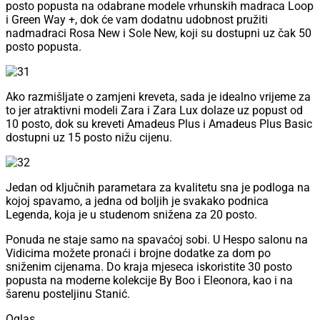
posto popusta na odabrane modele vrhunskih madraca Loop
i Green Way +, dok će vam dodatnu udobnost pružiti
nadmadraci Rosa New i Sole New, koji su dostupni uz čak 50
posto popusta.
Ako razmišljate o zamjeni kreveta, sada je idealno vrijeme za
to jer atraktivni modeli Zara i Zara Lux dolaze uz popust od
10 posto, dok su kreveti Amadeus Plus i Amadeus Plus Basic
dostupni uz 15 posto nižu cijenu.
Jedan od ključnih parametara za kvalitetu sna je podloga na
kojoj spavamo, a jedna od boljih je svakako podnica
Legenda, koja je u studenom snižena za 20 posto.
Ponuda ne staje samo na spavaćoj sobi. U Hespo salonu na
Vidicima možete pronaći i brojne dodatke za dom po
sniženim cijenama. Do kraja mjeseca iskoristite 30 posto
popusta na moderne kolekcije By Boo i Eleonora, kao i na
šarenu posteljinu Stanić.
Oglas