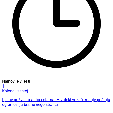
Najnovije vijesti
1
Kolone i zastoji
Ljetne gužve na autocestama: Hrvatski vozači manje poštuju
ograničenja brzine nego stranci