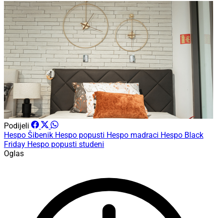
Podijeli
Hespo Šibenik
Hespo popusti
Hespo madraci
Hespo Black
Friday
Hespo popusti studeni
Oglas