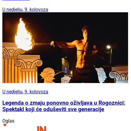
U nedjelju, 9. kolovoza
U nedjelju, 9. kolovoza
Legenda o zmaju ponovno oživljava u Rogoznici:
Spektakl koji će oduševiti sve generacije
Oglas