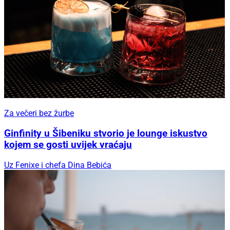
Za večeri bez žurbe
Ginfinity u Šibeniku stvorio je lounge iskustvo
kojem se gosti uvijek vraćaju
Uz Fenixe i chefa Dina Bebića