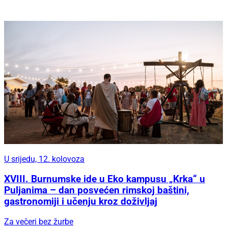
U srijedu, 12. kolovoza
XVIII. Burnumske ide u Eko kampusu „Krka“ u
Puljanima – dan posvećen rimskoj baštini,
gastronomiji i učenju kroz doživljaj
Za večeri bez žurbe