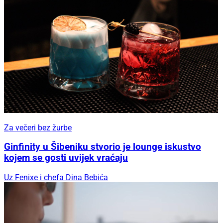
Za večeri bez žurbe
Ginfinity u Šibeniku stvorio je lounge iskustvo
kojem se gosti uvijek vraćaju
Uz Fenixe i chefa Dina Bebića