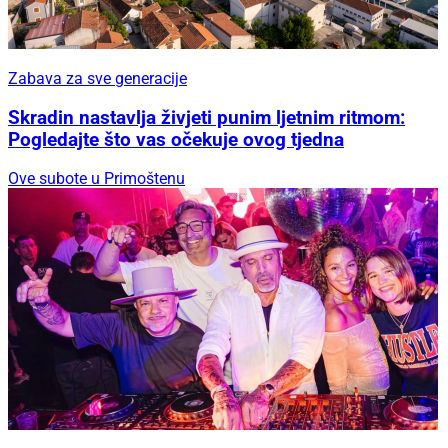
Zabava za sve generacije
Skradin nastavlja živjeti punim ljetnim ritmom:
Pogledajte što vas očekuje ovog tjedna
Ove subote u Primoštenu