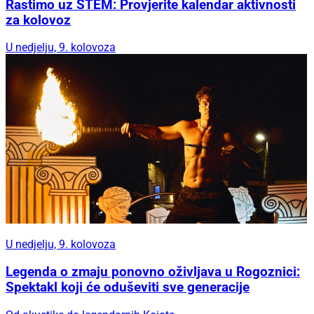
Rastimo uz STEM: Provjerite kalendar aktivnosti
za kolovoz
U nedjelju, 9. kolovoza
U nedjelju, 9. kolovoza
Legenda o zmaju ponovno oživljava u Rogoznici:
Spektakl koji će oduševiti sve generacije