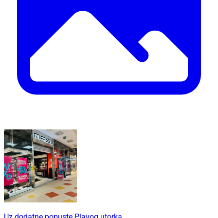
Uz dodatne popuste Plavog utorka