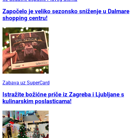
Započelo je veliko sezonsko sniženje u Dalmare
shopping centru!
Zabava uz SuperCard
Istražite božićne priče iz Zagreba i Ljubljane s
kulinarskim poslasticama!