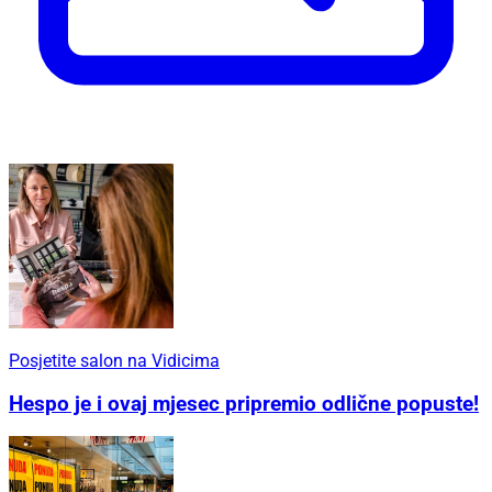
Posjetite salon na Vidicima
Hespo je i ovaj mjesec pripremio odlične popuste!