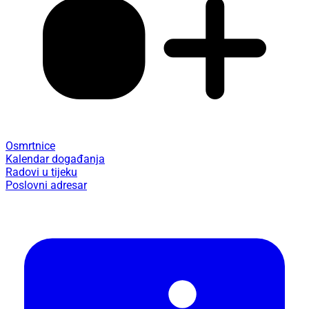
Osmrtnice
Kalendar događanja
Radovi u tijeku
Poslovni adresar