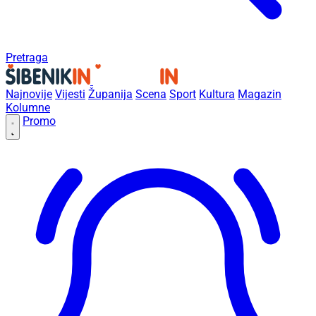
Pretraga
Najnovije
Vijesti
Županija
Scena
Sport
Kultura
Magazin
Kolumne
Promo