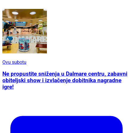
Ovu subotu
Ne propustite sniženja u Dalmare centru, zabavni
obiteljski show i izvlačenje dobitnika nagradne
igre!