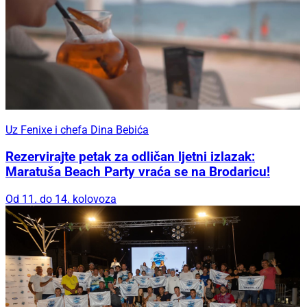
Uz Fenixe i chefa Dina Bebića
Rezervirajte petak za odličan ljetni izlazak:
Maratuša Beach Party vraća se na Brodaricu!
Od 11. do 14. kolovoza