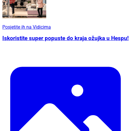
Posjetite ih na Vidicima
Iskoristite super popuste do kraja ožujka u Hespu!