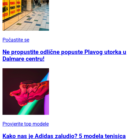
Počastite se
Ne propustite odlične popuste Plavog utorka u
Dalmare centru!
Provjerite top modele
Kako nas je Adidas zaludio? 5 modela tenisica