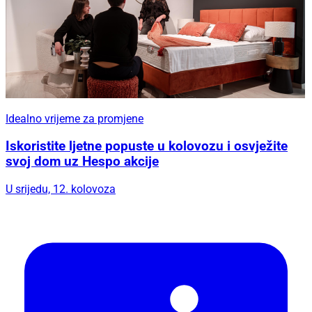
Idealno vrijeme za promjene
Iskoristite ljetne popuste u kolovozu i osvježite
svoj dom uz Hespo akcije
U srijedu, 12. kolovoza