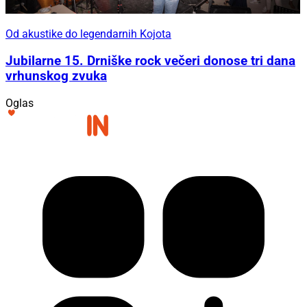
Od akustike do legendarnih Kojota
Jubilarne 15. Drniške rock večeri donose tri dana
vrhunskog zvuka
Oglas