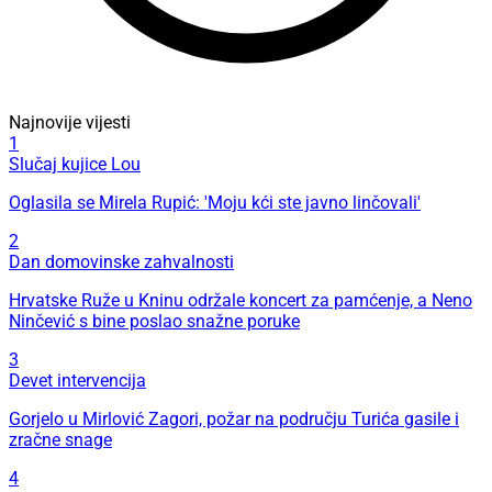
Najnovije vijesti
1
Slučaj kujice Lou
Oglasila se Mirela Rupić: 'Moju kći ste javno linčovali'
2
Dan domovinske zahvalnosti
Hrvatske Ruže u Kninu održale koncert za pamćenje, a Neno
Ninčević s bine poslao snažne poruke
3
Devet intervencija
Gorjelo u Mirlović Zagori, požar na području Turića gasile i
zračne snage
4