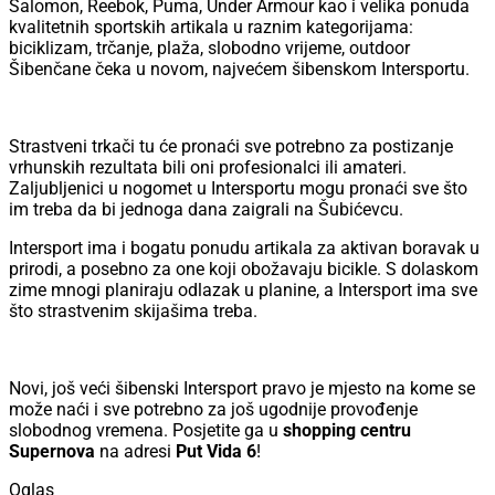
Salomon, Reebok, Puma, Under Armour kao i velika ponuda
kvalitetnih sportskih artikala u raznim kategorijama:
biciklizam, trčanje, plaža, slobodno vrijeme, outdoor
Šibenčane čeka u novom, najvećem šibenskom Intersportu.
Strastveni trkači tu će pronaći sve potrebno za postizanje
vrhunskih rezultata bili oni profesionalci ili amateri.
Zaljubljenici u nogomet u Intersportu mogu pronaći sve što
im treba da bi jednoga dana zaigrali na Šubićevcu.
Intersport ima i bogatu ponudu artikala za aktivan boravak u
prirodi, a posebno za one koji obožavaju bicikle. S dolaskom
zime mnogi planiraju odlazak u planine, a Intersport ima sve
što strastvenim skijašima treba.
Novi, još veći šibenski Intersport pravo je mjesto na kome se
može naći i sve potrebno za još ugodnije provođenje
slobodnog vremena. Posjetite ga u
shopping centru
Supernova
na adresi
Put Vida 6
!
Oglas