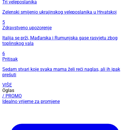
Tri veleposlanika
Zelenski smijenio ukrajinskog veleposlanika u Hrvatskoj
5
Zdravstveno upozorenje
Italija se prži, Mađarska i Rumunjska gase rasvjetu zbog
toplinskog vala
6
Pritisak
Sedam stvari koje svaka mama želi reći naglas, ali ih ipak
prešuti
VIŠE
Oglas
/ PROMO
Idealno vrijeme za promjene