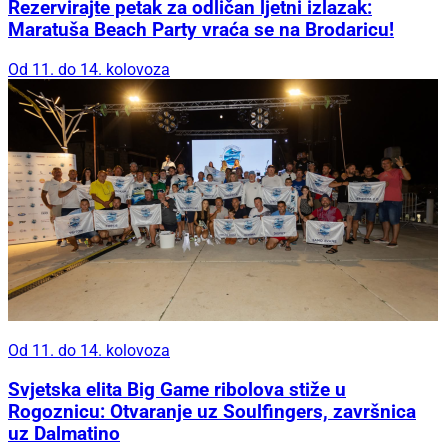
Rezervirajte petak za odličan ljetni izlazak:
Maratuša Beach Party vraća se na Brodaricu!
Od 11. do 14. kolovoza
Od 11. do 14. kolovoza
Svjetska elita Big Game ribolova stiže u
Rogoznicu: Otvaranje uz Soulfingers, završnica
uz Dalmatino