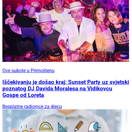
Ove subote u Primoštenu
Iščekivanju je došao kraj: Sunset Party uz svjetski
poznatog DJ Davida Moralesa na Vidikovcu
Gospe od Loreta
Besplatne radionice za djecu