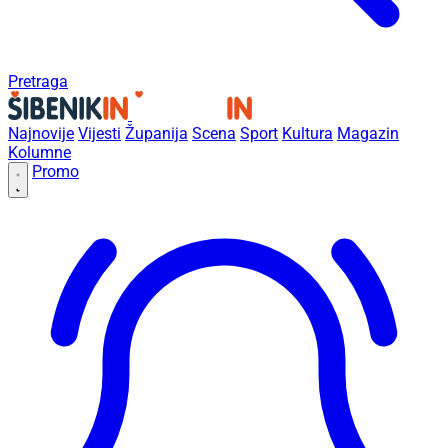
Pretraga
Najnovije
Vijesti
Županija
Scena
Sport
Kultura
Magazin
Kolumne
Promo