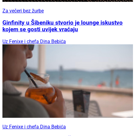
Za večeri bez žurbe
Ginfinity u Šibeniku stvorio je lounge iskustvo
kojem se gosti uvijek vraćaju
Uz Fenixe i chefa Dina Bebića
Uz Fenixe i chefa Dina Bebića