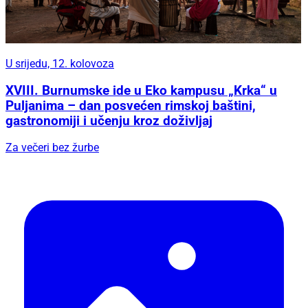
U srijedu, 12. kolovoza
XVIII. Burnumske ide u Eko kampusu „Krka“ u
Puljanima – dan posvećen rimskoj baštini,
gastronomiji i učenju kroz doživljaj
Za večeri bez žurbe