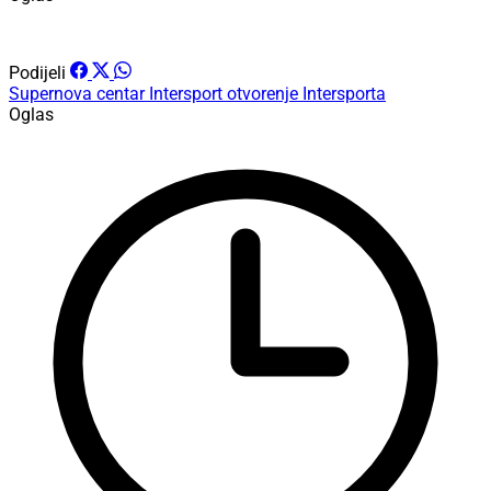
Podijeli
Supernova centar
Intersport
otvorenje Intersporta
Oglas