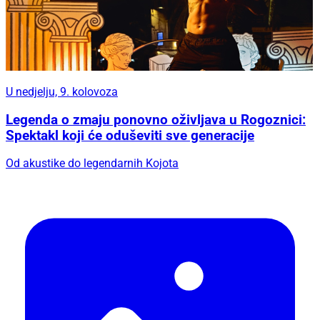
U nedjelju, 9. kolovoza
Legenda o zmaju ponovno oživljava u Rogoznici:
Spektakl koji će oduševiti sve generacije
Od akustike do legendarnih Kojota