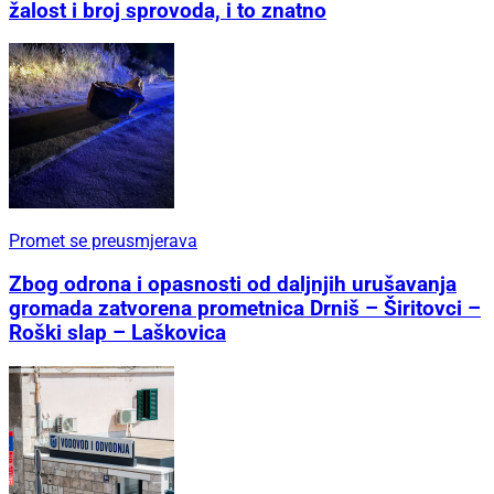
žalost i broj sprovoda, i to znatno
Promet se preusmjerava
Zbog odrona i opasnosti od daljnjih urušavanja
gromada zatvorena prometnica Drniš – Širitovci –
Roški slap – Laškovica