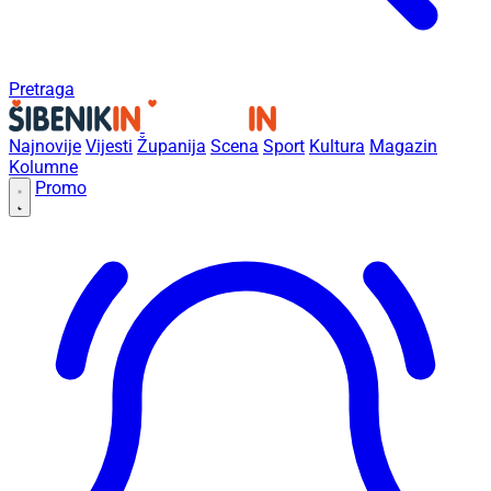
Pretraga
Najnovije
Vijesti
Županija
Scena
Sport
Kultura
Magazin
Kolumne
Promo