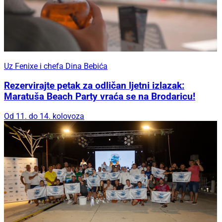
Uz Fenixe i chefa Dina Bebića
Rezervirajte petak za odličan ljetni izlazak:
Maratuša Beach Party vraća se na Brodaricu!
Od 11. do 14. kolovoza