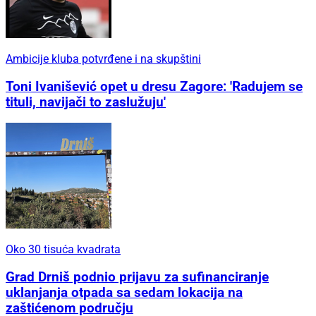
Ambicije kluba potvrđene i na skupštini
Toni Ivanišević opet u dresu Zagore: 'Radujem se
tituli, navijači to zaslužuju'
Oko 30 tisuća kvadrata
Grad Drniš podnio prijavu za sufinanciranje
uklanjanja otpada sa sedam lokacija na
zaštićenom području