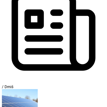
/ Drniš