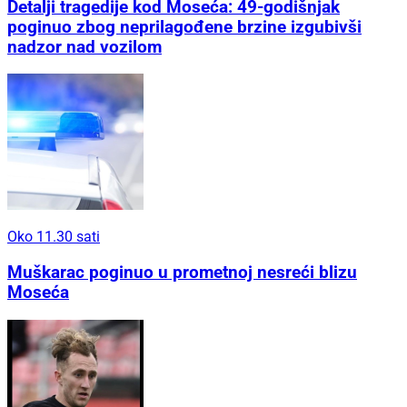
Detalji tragedije kod Moseća: 49-godišnjak
poginuo zbog neprilagođene brzine izgubivši
nadzor nad vozilom
Oko 11.30 sati
Muškarac poginuo u prometnoj nesreći blizu
Moseća