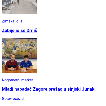
Zimska idila
Zabijelio se Drniš
Nogometni market
Mladi napadač Zagore prešao u sinjski Junak
Gotov očevid