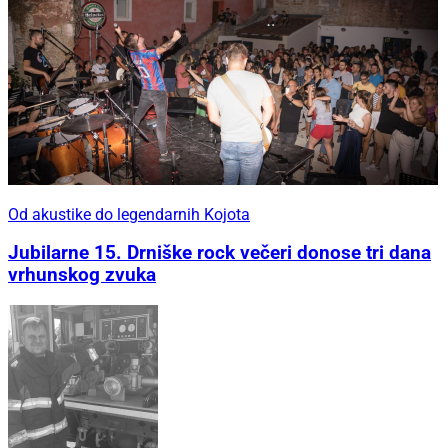
Od akustike do legendarnih Kojota
Jubilarne 15. Drniške rock večeri donose tri dana
vrhunskog zvuka