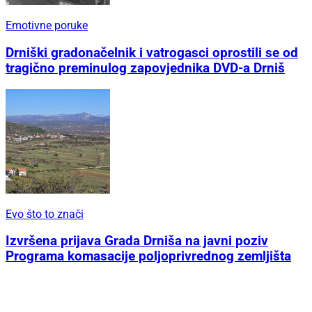
Emotivne poruke
Drniški gradonačelnik i vatrogasci oprostili se od
tragično preminulog zapovjednika DVD-a Drniš
Evo što to znači
Izvršena prijava Grada Drniša na javni poziv
Programa komasacije poljoprivrednog zemljišta