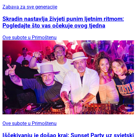
Zabava za sve generacije
Skradin nastavlja živjeti punim ljetnim ritmom:
Pogledajte što vas očekuje ovog tjedna
Ove subote u Primoštenu
Ove subote u Primoštenu
Iščekivanju je došao kraj: Sunset Party uz svjetski