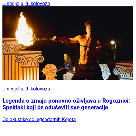
U nedjelju, 9. kolovoza
U nedjelju, 9. kolovoza
Legenda o zmaju ponovno oživljava u Rogoznici:
Spektakl koji će oduševiti sve generacije
Od akustike do legendarnih Kojota