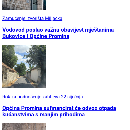
Zamućenje izvorišta Miljacka
Vodovod poslao važnu obavijest mještanima
Bukovice i Općine Promina
Rok za podnošenje zahtjeva 22.siječnja
Općina Promina sufinancirat će odvoz otpada
kućanstvima s manjim prihodima