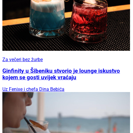
Za večeri bez žurbe
Ginfinity u Šibeniku stvorio je lounge iskustvo
kojem se gosti uvijek vraćaju
Uz Fenixe i chefa Dina Bebića