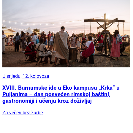
U srijedu, 12. kolovoza
XVIII. Burnumske ide u Eko kampusu „Krka“ u
Puljanima – dan posvećen rimskoj baštini,
gastronomiji i učenju kroz doživljaj
Za večeri bez žurbe