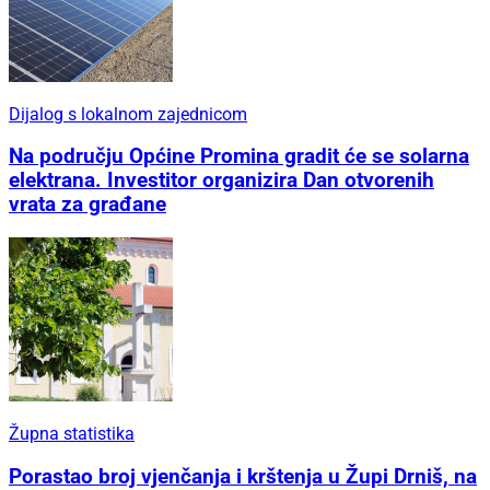
Dijalog s lokalnom zajednicom
Na području Općine Promina gradit će se solarna
elektrana. Investitor organizira Dan otvorenih
vrata za građane
Župna statistika
Porastao broj vjenčanja i krštenja u Župi Drniš, na