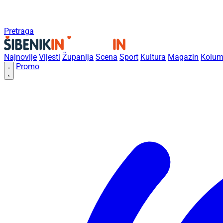
Pretraga
Najnovije
Vijesti
Županija
Scena
Sport
Kultura
Magazin
Kolum
Promo