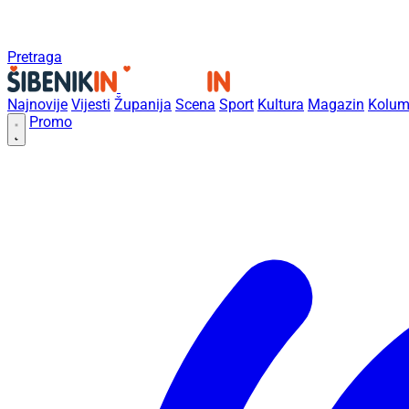
Pretraga
Najnovije
Vijesti
Županija
Scena
Sport
Kultura
Magazin
Kolum
Promo