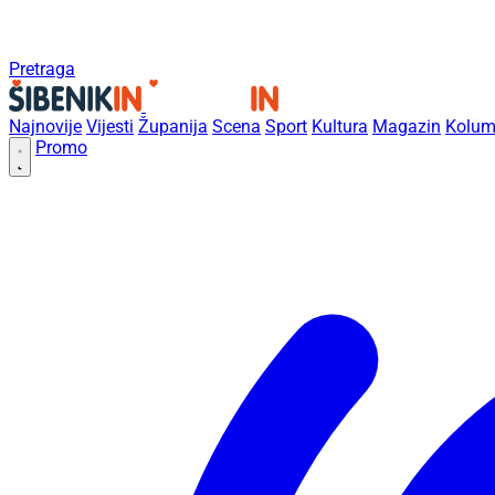
Pretraga
Najnovije
Vijesti
Županija
Scena
Sport
Kultura
Magazin
Kolum
Promo