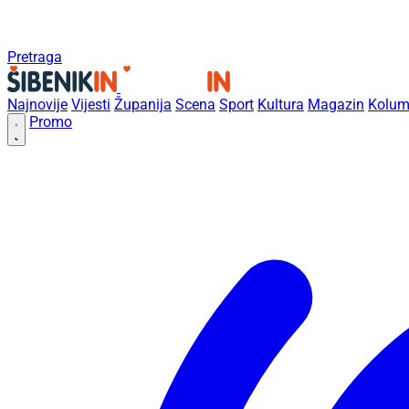
Pretraga
Najnovije
Vijesti
Županija
Scena
Sport
Kultura
Magazin
Kolum
Promo