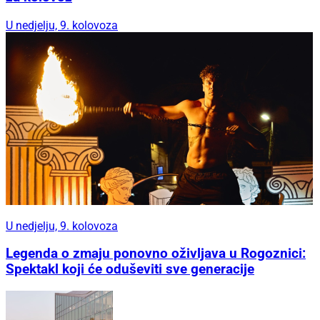
U nedjelju, 9. kolovoza
U nedjelju, 9. kolovoza
Legenda o zmaju ponovno oživljava u Rogoznici:
Spektakl koji će oduševiti sve generacije