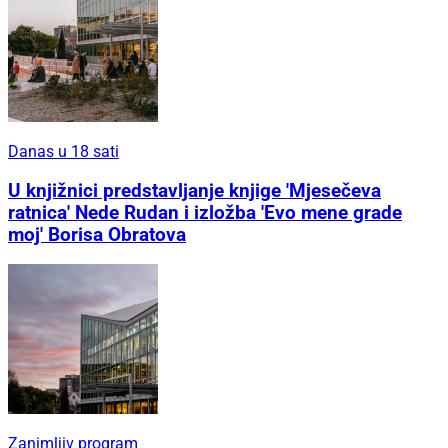
Danas u 18 sati
U knjižnici predstavljanje knjige 'Mjesečeva
ratnica' Nede Rudan i izložba 'Evo mene grade
moj' Borisa Obratova
Zanimljiv program