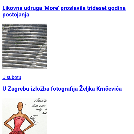
Likovna udruga 'More' proslavila trideset godina
postojanja
U subotu
U Zagrebu izložba fotografija Željka Krnčevića