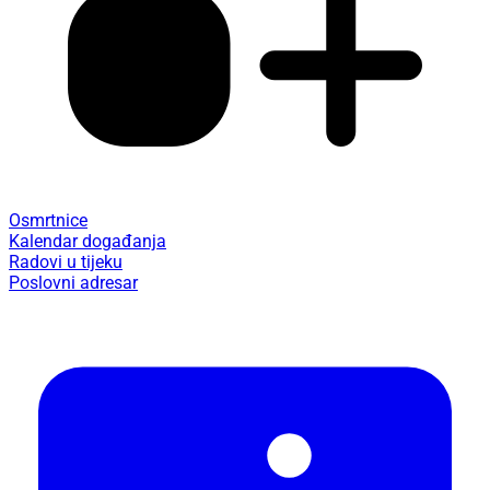
Osmrtnice
Kalendar događanja
Radovi u tijeku
Poslovni adresar