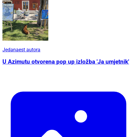
Jedanaest autora
U Azimutu otvorena pop up izložba 'Ja umjetnik'