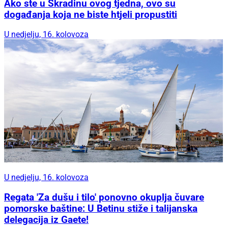
Ako ste u Skradinu ovog tjedna, ovo su
događanja koja ne biste htjeli propustiti
U nedjelju, 16. kolovoza
U nedjelju, 16. kolovoza
Regata 'Za dušu i tilo' ponovno okuplja čuvare
pomorske baštine: U Betinu stiže i talijanska
delegacija iz Gaete!