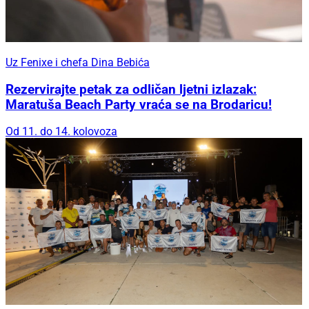
Uz Fenixe i chefa Dina Bebića
Rezervirajte petak za odličan ljetni izlazak:
Maratuša Beach Party vraća se na Brodaricu!
Od 11. do 14. kolovoza