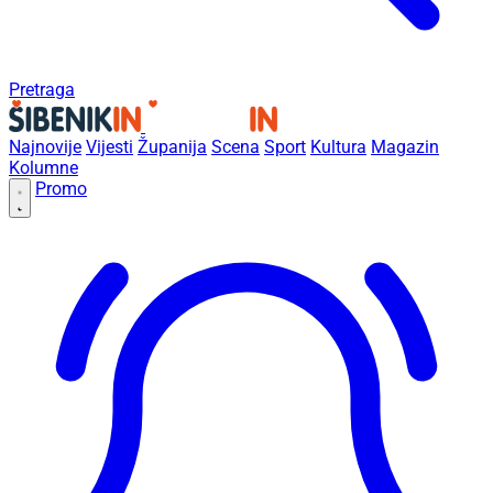
Pretraga
Najnovije
Vijesti
Županija
Scena
Sport
Kultura
Magazin
Kolumne
Promo