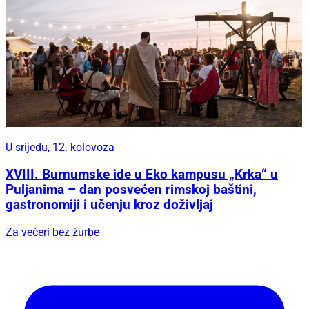
U srijedu, 12. kolovoza
XVIII. Burnumske ide u Eko kampusu „Krka“ u
Puljanima – dan posvećen rimskoj baštini,
gastronomiji i učenju kroz doživljaj
Za večeri bez žurbe