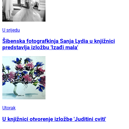
U srijedu
Šibenska fotografkinja Sanja Lydia u knjižnici
predstavlja izložbu 'Izađi mala'
Utorak
U knjižnici otvorenje izložbe 'Juditini cviti'