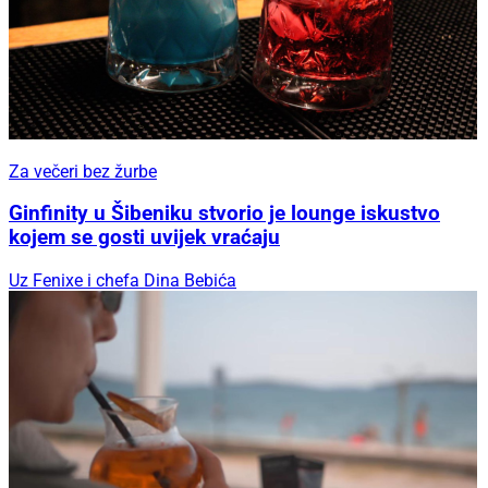
Za večeri bez žurbe
Ginfinity u Šibeniku stvorio je lounge iskustvo
kojem se gosti uvijek vraćaju
Uz Fenixe i chefa Dina Bebića