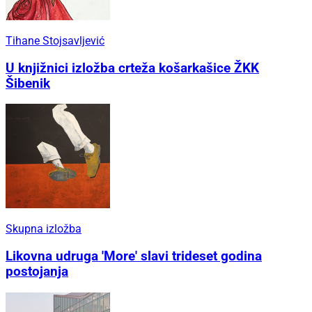
Tihane Stojsavljević
U knjižnici izložba crteža košarkašice ŽKK
Šibenik
Skupna izložba
Likovna udruga 'More' slavi trideset godina
postojanja