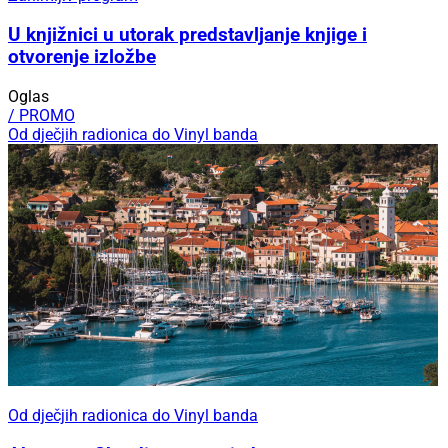
U knjižnici u utorak predstavljanje knjige i
otvorenje izložbe
Oglas
/ PROMO
Od dječjih radionica do Vinyl banda
Od dječjih radionica do Vinyl banda