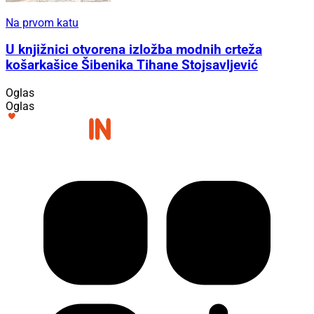
Na prvom katu
U knjižnici otvorena izložba modnih crteža
košarkašice Šibenika Tihane Stojsavljević
Oglas
Oglas