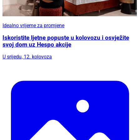
Idealno vrijeme za promjene
Iskoristite ljetne popuste u kolovozu i osvježite
svoj dom uz Hespo akcije
U srijedu, 12. kolovoza