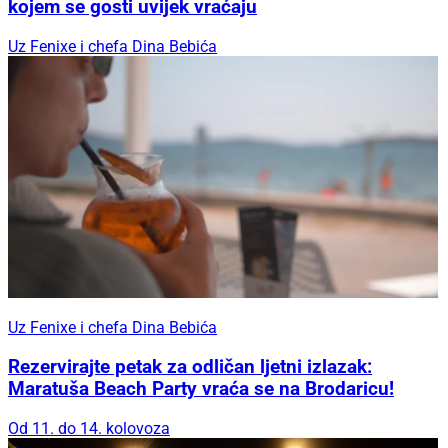
kojem se gosti uvijek vraćaju
Uz Fenixe i chefa Dina Bebića
Uz Fenixe i chefa Dina Bebića
Rezervirajte petak za odličan ljetni izlazak:
Maratuša Beach Party vraća se na Brodaricu!
Od 11. do 14. kolovoza