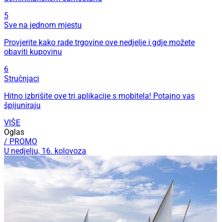
5
Sve na jednom mjestu
Provjerite kako rade trgovine ove nedjelje i gdje možete
obaviti kupovinu
6
Stručnjaci
Hitno izbrišite ove tri aplikacije s mobitela! Potajno vas
špijuniraju
VIŠE
Oglas
/ PROMO
U nedjelju, 16. kolovoza