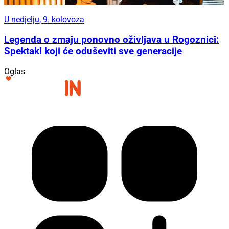
U nedjelju, 9. kolovoza
Legenda o zmaju ponovno oživljava u Rogoznici:
Spektakl koji će oduševiti sve generacije
Oglas