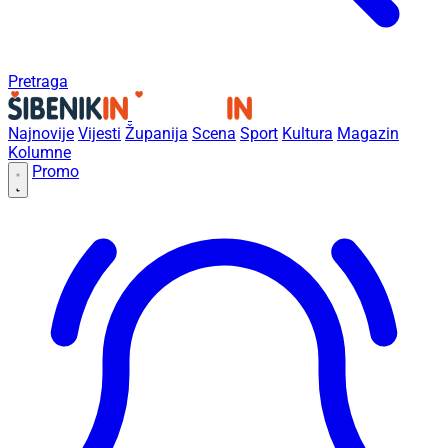
Pretraga
Najnovije
Vijesti
Županija
Scena
Sport
Kultura
Magazin
Kolumne
Promo