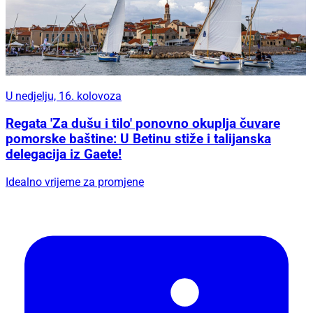
U nedjelju, 16. kolovoza
Regata 'Za dušu i tilo' ponovno okuplja čuvare
pomorske baštine: U Betinu stiže i talijanska
delegacija iz Gaete!
Idealno vrijeme za promjene