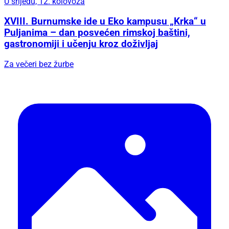
U srijedu, 12. kolovoza
XVIII. Burnumske ide u Eko kampusu „Krka“ u
Puljanima – dan posvećen rimskoj baštini,
gastronomiji i učenju kroz doživljaj
Za večeri bez žurbe