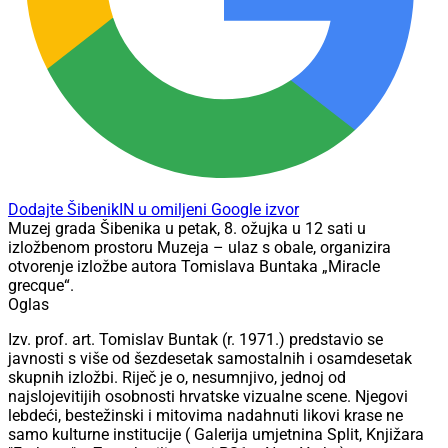
Dodajte ŠibenikIN u omiljeni Google izvor
Muzej grada Šibenika u petak, 8. ožujka u 12 sati u
izložbenom prostoru Muzeja – ulaz s obale, organizira
otvorenje izložbe autora Tomislava Buntaka „Miracle
grecque“.
Oglas
Izv. prof. art. Tomislav Buntak (r. 1971.) predstavio se
javnosti s više od šezdesetak samostalnih i osamdesetak
skupnih izložbi. Riječ je o, nesumnjivo, jednoj od
najslojevitijih osobnosti hrvatske vizualne scene. Njegovi
lebdeći, bestežinski i mitovima nadahnuti likovi krase ne
samo kulturne institucije ( Galerija umjetnina Split, Knjižara