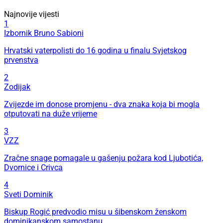
Najnovije vijesti
1
Izbornik Bruno Sabioni
Hrvatski vaterpolisti do 16 godina u finalu Svjetskog
prvenstva
2
Zodijak
Zvijezde im donose promjenu - dva znaka koja bi mogla
otputovati na duže vrijeme
3
VZZ
Zračne snage pomagale u gašenju požara kod Ljubotića,
Dvornice i Crivca
4
Sveti Dominik
Biskup Rogić predvodio misu u šibenskom ženskom
dominikanskom samostanu