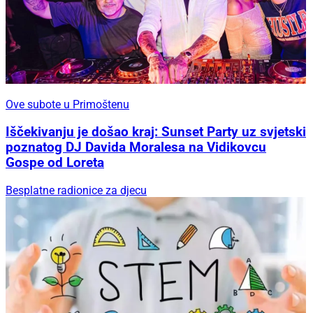
Ove subote u Primoštenu
Iščekivanju je došao kraj: Sunset Party uz svjetski
poznatog DJ Davida Moralesa na Vidikovcu
Gospe od Loreta
Besplatne radionice za djecu