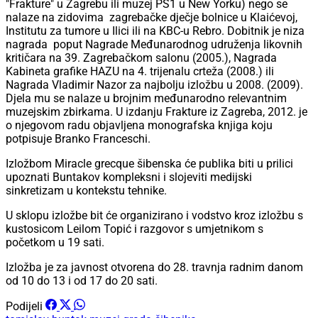
"Frakture" u Zagrebu ili muzej PS1 u New Yorku) nego se
nalaze na zidovima zagrebačke dječje bolnice u Klaićevoj,
Institutu za tumore u Ilici ili na KBC-u Rebro. Dobitnik je niza
nagrada poput Nagrade Međunarodnog udruženja likovnih
kritičara na 39. Zagrebačkom salonu (2005.), Nagrada
Kabineta grafike HAZU na 4. trijenalu crteža (2008.) ili
Nagrada Vladimir Nazor za najbolju izložbu u 2008. (2009).
Djela mu se nalaze u brojnim međunarodno relevantnim
muzejskim zbirkama. U izdanju Frakture iz Zagreba, 2012. je
o njegovom radu objavljena monografska knjiga koju
potpisuje Branko Franceschi.
Izložbom Miracle grecque šibenska će publika biti u prilici
upoznati Buntakov kompleksni i slojeviti medijski
sinkretizam u kontekstu tehnike.
U sklopu izložbe bit će organizirano i vodstvo kroz izložbu s
kustosicom Leilom Topić i razgovor s umjetnikom s
početkom u 19 sati.
Izložba je za javnost otvorena do 28. travnja radnim danom
od 10 do 13 i od 17 do 20 sati.
Podijeli