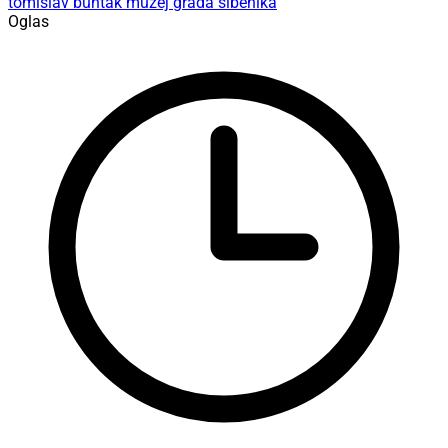
tomislav buntak
muzej grada šibenika
Oglas