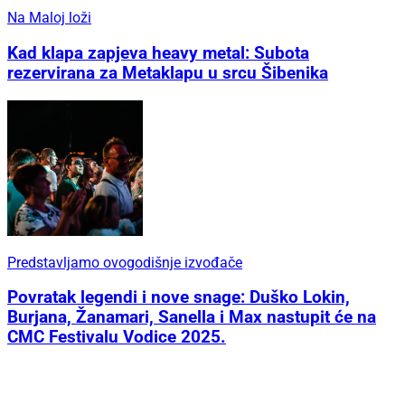
Na Maloj loži
Kad klapa zapjeva heavy metal: Subota
rezervirana za Metaklapu u srcu Šibenika
Predstavljamo ovogodišnje izvođače
Povratak legendi i nove snage: Duško Lokin,
Burjana, Žanamari, Sanella i Max nastupit će na
CMC Festivalu Vodice 2025.