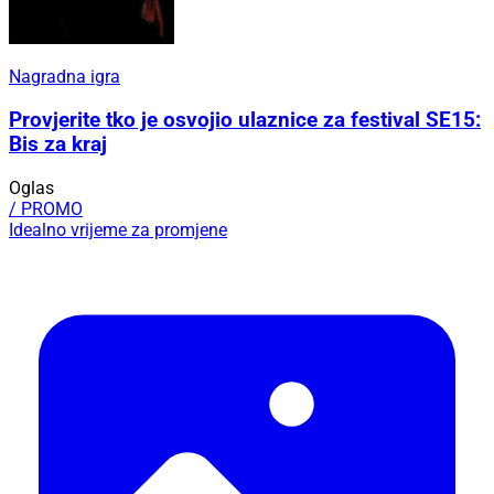
Nagradna igra
Provjerite tko je osvojio ulaznice za festival SE15:
Bis za kraj
Oglas
/ PROMO
Idealno vrijeme za promjene