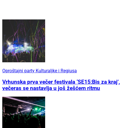
Oproštajni party Kulturaljke i Regiusa
Vrhunska prva večer festivala ‘SE15:Bis za kraj’,
večeras se nastavlja u još žešćem ritmu