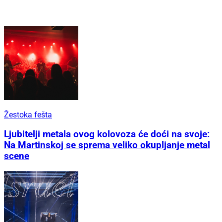
Žestoka fešta
Ljubitelji metala ovog kolovoza će doći na svoje:
Na Martinskoj se sprema veliko okupljanje metal
scene