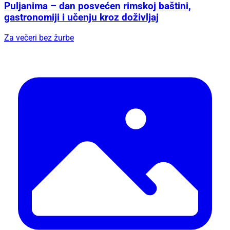
Puljanima – dan posvećen rimskoj baštini,
gastronomiji i učenju kroz doživljaj
Za večeri bez žurbe