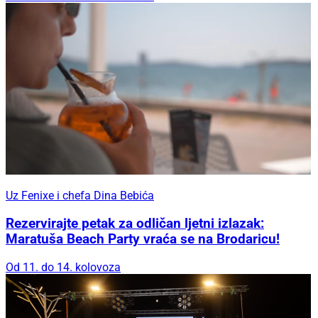
Uz Fenixe i chefa Dina Bebića
Rezervirajte petak za odličan ljetni izlazak:
Maratuša Beach Party vraća se na Brodaricu!
Od 11. do 14. kolovoza