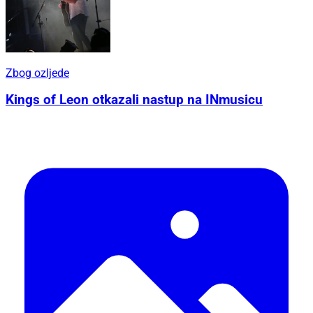
Zbog ozljede
Kings of Leon otkazali nastup na INmusicu