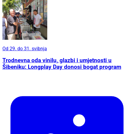
Od 29. do 31. svibnja
Trodnevna oda vinilu, glazbi i umjetnosti u
Šibeniku: Longplay Day donosi bogat program