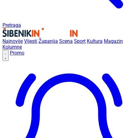
Pretraga
Najnovije
Vijesti
Županija
Scena
Sport
Kultura
Magazin
Kolumne
Promo