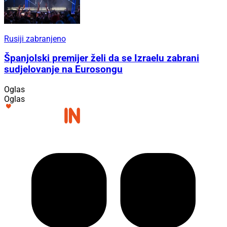
Rusiji zabranjeno
Španjolski premijer želi da se Izraelu zabrani
sudjelovanje na Eurosongu
Oglas
Oglas