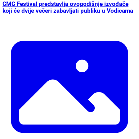
CMC Festival predstavlja ovogodišnje izvođače
koji će dvije večeri zabavljati publiku u Vodicama