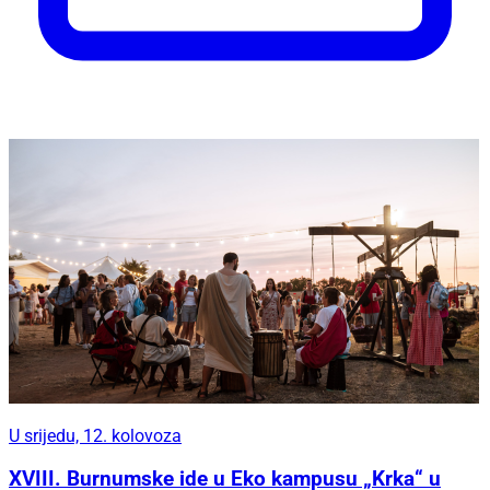
U srijedu, 12. kolovoza
XVIII. Burnumske ide u Eko kampusu „Krka“ u