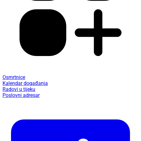
Osmrtnice
Kalendar događanja
Radovi u tijeku
Poslovni adresar