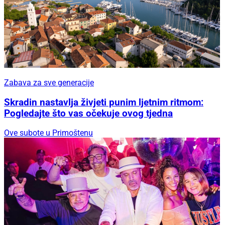
Zabava za sve generacije
Skradin nastavlja živjeti punim ljetnim ritmom:
Pogledajte što vas očekuje ovog tjedna
Ove subote u Primoštenu