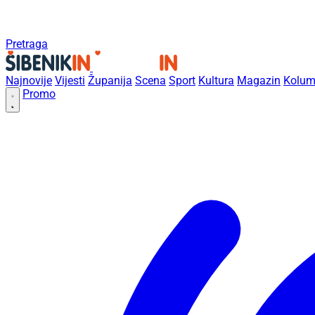
Pretraga
Najnovije
Vijesti
Županija
Scena
Sport
Kultura
Magazin
Kolum
Promo