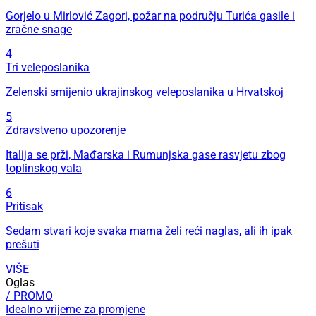
Gorjelo u Mirlović Zagori, požar na području Turića gasile i
zračne snage
4
Tri veleposlanika
Zelenski smijenio ukrajinskog veleposlanika u Hrvatskoj
5
Zdravstveno upozorenje
Italija se prži, Mađarska i Rumunjska gase rasvjetu zbog
toplinskog vala
6
Pritisak
Sedam stvari koje svaka mama želi reći naglas, ali ih ipak
prešuti
VIŠE
Oglas
/ PROMO
Idealno vrijeme za promjene