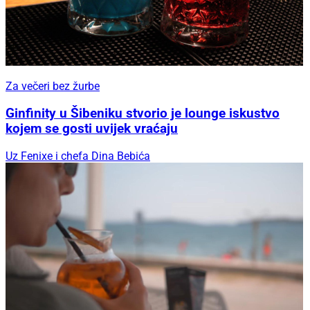
Za večeri bez žurbe
Ginfinity u Šibeniku stvorio je lounge iskustvo
kojem se gosti uvijek vraćaju
Uz Fenixe i chefa Dina Bebića