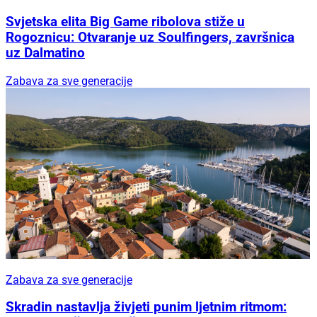
Svjetska elita Big Game ribolova stiže u
Rogoznicu: Otvaranje uz Soulfingers, završnica
uz Dalmatino
Zabava za sve generacije
Zabava za sve generacije
Skradin nastavlja živjeti punim ljetnim ritmom: