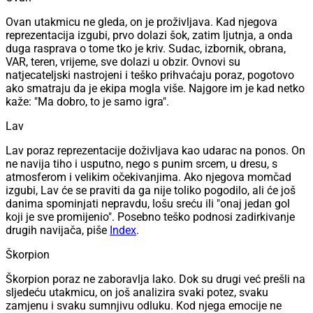
Ovan utakmicu ne gleda, on je proživljava. Kad njegova
reprezentacija izgubi, prvo dolazi šok, zatim ljutnja, a onda
duga rasprava o tome tko je kriv. Sudac, izbornik, obrana,
VAR, teren, vrijeme, sve dolazi u obzir. Ovnovi su
natjecateljski nastrojeni i teško prihvaćaju poraz, pogotovo
ako smatraju da je ekipa mogla više. Najgore im je kad netko
kaže: "Ma dobro, to je samo igra".
Lav
Lav poraz reprezentacije doživljava kao udarac na ponos. On
ne navija tiho i usputno, nego s punim srcem, u dresu, s
atmosferom i velikim očekivanjima. Ako njegova momčad
izgubi, Lav će se praviti da ga nije toliko pogodilo, ali će još
danima spominjati nepravdu, lošu sreću ili "onaj jedan gol
koji je sve promijenio". Posebno teško podnosi zadirkivanje
drugih navijača, piše
Index
.
Škorpion
Škorpion poraz ne zaboravlja lako. Dok su drugi već prešli na
sljedeću utakmicu, on još analizira svaki potez, svaku
zamjenu i svaku sumnjivu odluku. Kod njega emocije ne