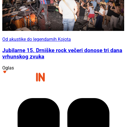
Od akustike do legendarnih Kojota
Jubilarne 15. Drniške rock večeri donose tri dana
vrhunskog zvuka
Oglas