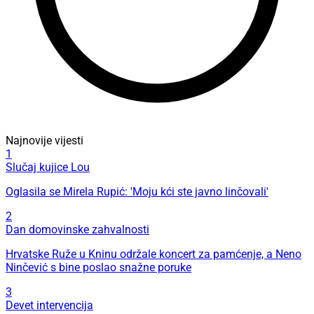
Najnovije vijesti
1
Slučaj kujice Lou
Oglasila se Mirela Rupić: 'Moju kći ste javno linčovali'
2
Dan domovinske zahvalnosti
Hrvatske Ruže u Kninu održale koncert za pamćenje, a Neno
Ninčević s bine poslao snažne poruke
3
Devet intervencija