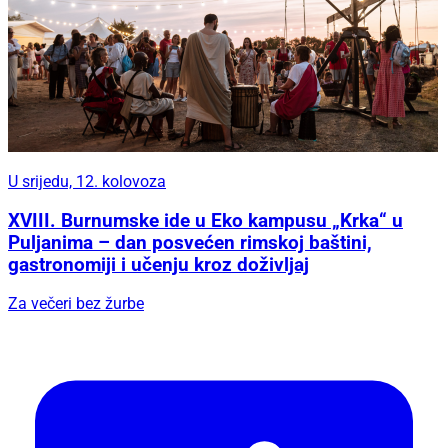
U srijedu, 12. kolovoza
XVIII. Burnumske ide u Eko kampusu „Krka“ u
Puljanima – dan posvećen rimskoj baštini,
gastronomiji i učenju kroz doživljaj
Za večeri bez žurbe