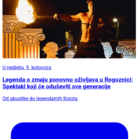
U nedjelju, 9. kolovoza
Legenda o zmaju ponovno oživljava u Rogoznici:
Spektakl koji će oduševiti sve generacije
Od akustike do legendarnih Kojota