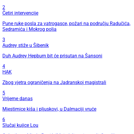
2
Četiri intervencije
Pune ruke posla za vatrogasce, požari na području Radučića,
Sedramića i Mokrog polja
3
Audrey stiže u Šibenik
Duh Audrey Hepburn bit će prisutan na Šansoni
4
HAK
Zbog vjetra ograničenja na Jadranskoj magistrali
5
Vrijeme danas
Mjestimice kiša i pljuskovi, u Dalmaciji vruće
6
Slučaj kujice Lou