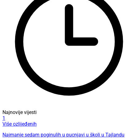
Najnovije vijesti
1
Više ozlijeđenih
Najmanje sedam poginulih u pucnjavi u školi u Tajlandu