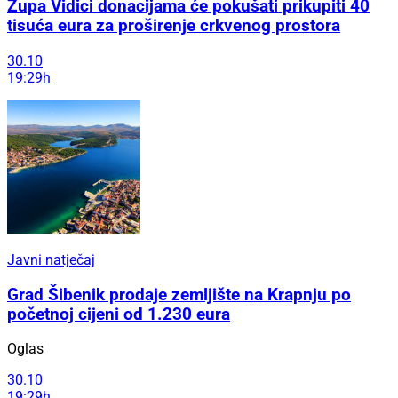
Župa Vidici donacijama će pokušati prikupiti 40
tisuća eura za proširenje crkvenog prostora
30.10
19:29h
Javni natječaj
Grad Šibenik prodaje zemljište na Krapnju po
početnoj cijeni od 1.230 eura
Oglas
30.10
19:29h