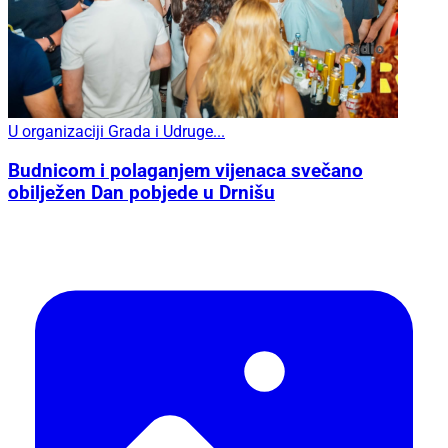
U organizaciji Grada i Udruge...
Budnicom i polaganjem vijenaca svečano
obilježen Dan pobjede u Drnišu