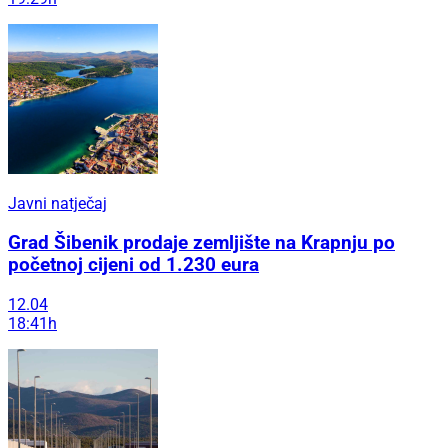
Javni natječaj
Grad Šibenik prodaje zemljište na Krapnju po
početnoj cijeni od 1.230 eura
12.04
18:41h