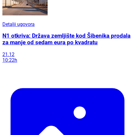
Detalji ugovora
N1 otkriva: Država zemljište kod Šibenika prodala
za manje od sedam eura po kvadratu
21.12
10:22h