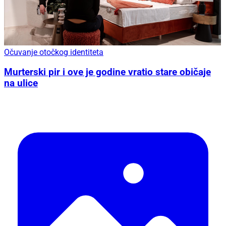
Očuvanje otočkog identiteta
Murterski pir i ove je godine vratio stare običaje
na ulice