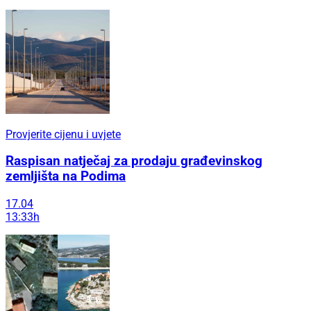
Provjerite cijenu i uvjete
Raspisan natječaj za prodaju građevinskog
zemljišta na Podima
17.04
13:33h