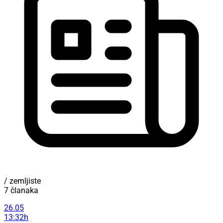
/ zemljiste
7 članaka
26.05
13:32h