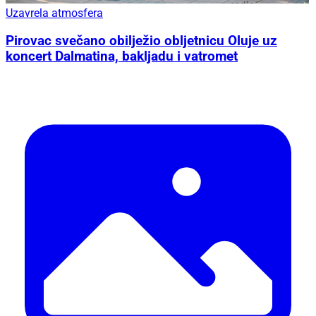
Uzavrela atmosfera
Pirovac svečano obilježio obljetnicu Oluje uz
koncert Dalmatina, bakljadu i vatromet