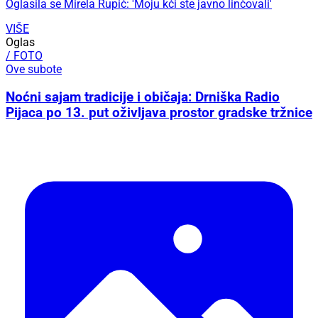
Oglasila se Mirela Rupić: 'Moju kći ste javno linčovali'
VIŠE
Oglas
/ FOTO
Ove subote
Noćni sajam tradicije i običaja: Drniška Radio
Pijaca po 13. put oživljava prostor gradske tržnice