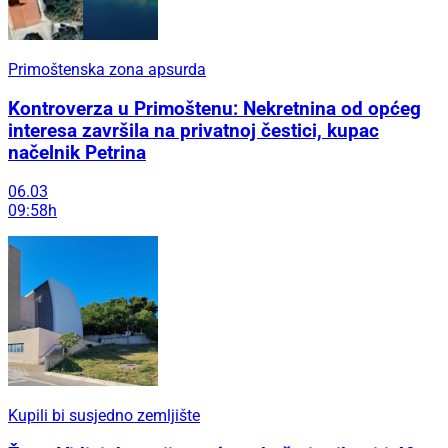
Primoštenska zona apsurda
Kontroverza u Primoštenu: Nekretnina od općeg
interesa završila na privatnoj čestici, kupac
načelnik Petrina
06.03
09:58h
Kupili bi susjedno zemljište