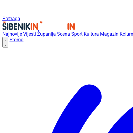
Pretraga
Najnovije
Vijesti
Županija
Scena
Sport
Kultura
Magazin
Kolum
Promo