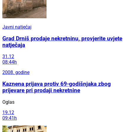
Javni natječaj
Grad Drniš prodaje nekretninu, provjerite uvjete
natječaja
31.12
08:44h
2008. godine
Kaznena prijava protiv 69-godišnjaka zbog
prijevare pri prodaji nekretnine
Oglas
19.12
09:41h