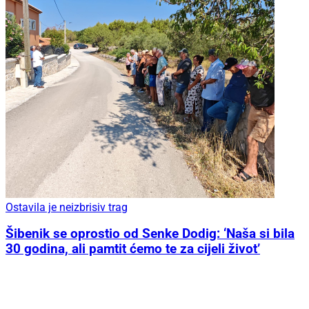
Ostavila je neizbrisiv trag
Šibenik se oprostio od Senke Dodig: ‘Naša si bila
30 godina, ali pamtit ćemo te za cijeli život’