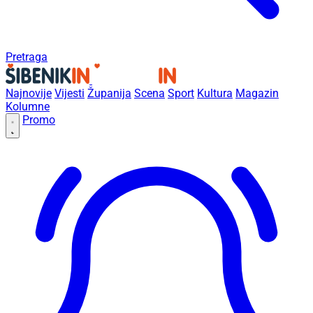
Pretraga
Najnovije
Vijesti
Županija
Scena
Sport
Kultura
Magazin
Kolumne
Promo