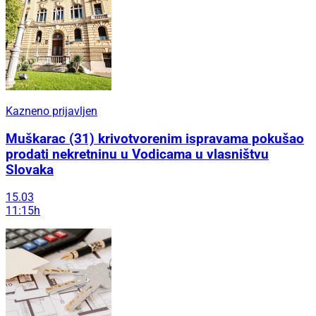
Kazneno prijavljen
Muškarac (31) krivotvorenim ispravama pokušao
prodati nekretninu u Vodicama u vlasništvu
Slovaka
15.03
11:15h