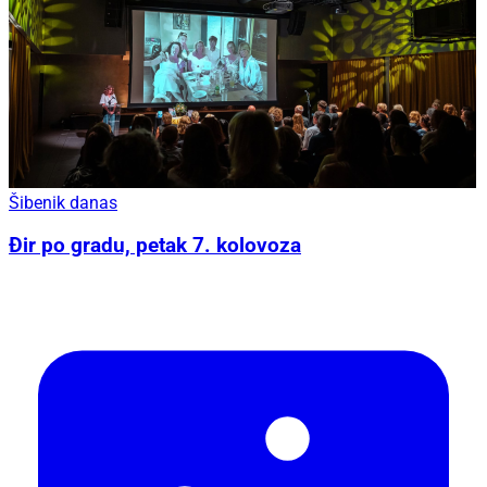
Šibenik danas
Đir po gradu, petak 7. kolovoza