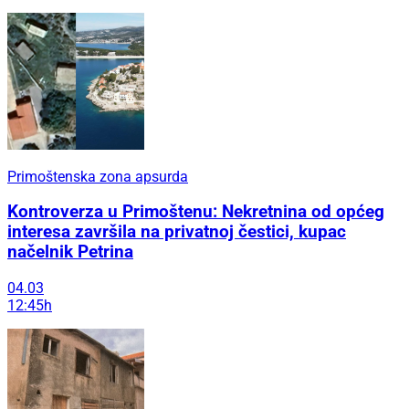
Primoštenska zona apsurda
Kontroverza u Primoštenu: Nekretnina od općeg
interesa završila na privatnoj čestici, kupac
načelnik Petrina
04.03
12:45h