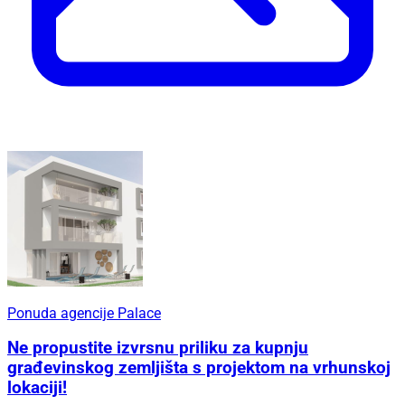
Ponuda agencije Palace
Ne propustite izvrsnu priliku za kupnju
građevinskog zemljišta s projektom na vrhunskoj
lokaciji!