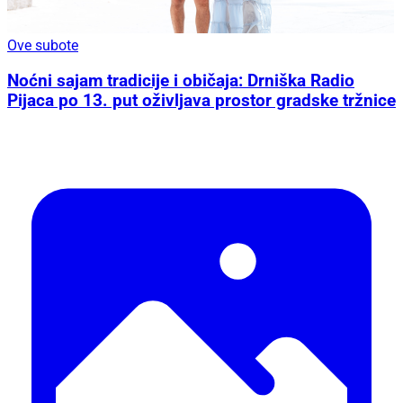
Ove subote
Noćni sajam tradicije i običaja: Drniška Radio
Pijaca po 13. put oživljava prostor gradske tržnice