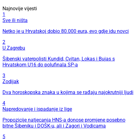
Najnovije vijesti
1
Sve ili ništa
Netko je u Hrvatskoj dobio 80.000 eura, evo gdje idu novci
2
U Zagrebu
Šibenski vaterpolisti Kundid, Cvitan, Lokas i Bujas s
Hrvatskom U16 do polufinala SP-a
3
Zodijak
Dva horoskopska znaka u kojima se rađaju najokrutniji ljudi
4
Napredovanje i ispadanje iz lige
Propozicije natjecanja HNS-a donose promjene posebno
bitne Šibeniku i DOŠK-u, ali i Zagori i Vodicama
5