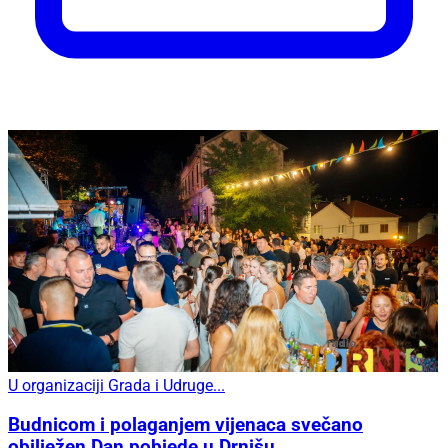
U organizaciji Grada i Udruge...
Budnicom i polaganjem vijenaca svečano
obilježen Dan pobjede u Drnišu