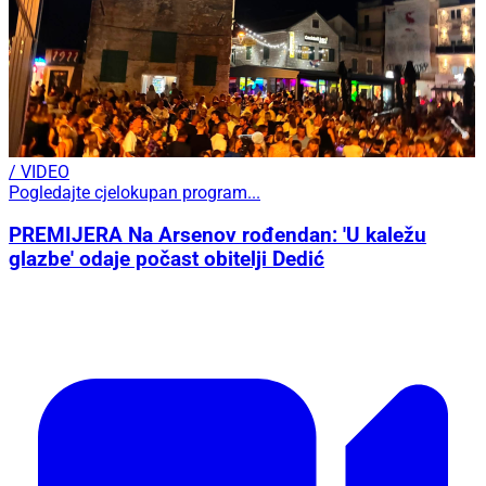
/ VIDEO
Pogledajte cjelokupan program...
PREMIJERA Na Arsenov rođendan: 'U kaležu
glazbe' odaje počast obitelji Dedić