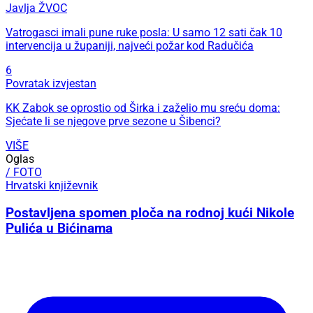
Javlja ŽVOC
Vatrogasci imali pune ruke posla: U samo 12 sati čak 10
intervencija u županiji, najveći požar kod Radučića
6
Povratak izvjestan
KK Zabok se oprostio od Širka i zaželio mu sreću doma:
Sjećate li se njegove prve sezone u Šibenci?
VIŠE
Oglas
/ FOTO
Hrvatski književnik
Postavljena spomen ploča na rodnoj kući Nikole
Pulića u Bićinama