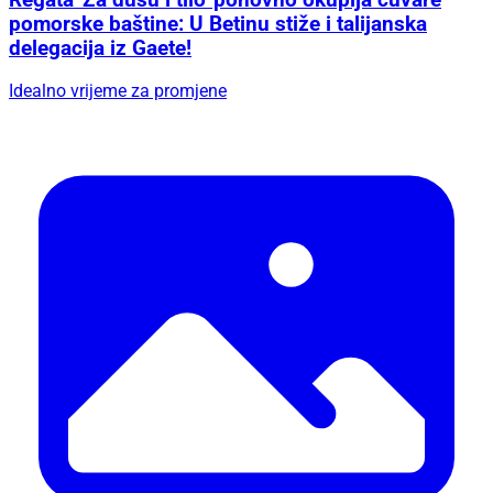
pomorske baštine: U Betinu stiže i talijanska
delegacija iz Gaete!
Idealno vrijeme za promjene