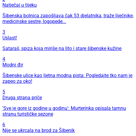
Natječaj u tijeku
Šibenska bolnica zapošljava čak 53 djelatnika, traže liječnike,
medicinske sestre, logopede...
3
Uslast!
Sataraš, spiza koja miriše na lito i stare šibenske kužine
4
Modni đir
Šibenske ulice kao ljetna modna pista: Pogledajte tko nam je
zapeo za oko!
5
Druga strana priče
'Sve je gore iz godine u godinu': Murterinka opisala tamnu
stranu turističke sezone
6
Nije se ukrcala na brod za Šibenik