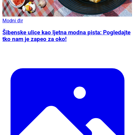
Modni đir
Šibenske ulice kao ljetna modna pista: Pogledajte
tko nam je zapeo za oko!