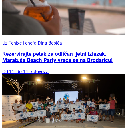
Uz Fenixe i chefa Dina Bebića
Rezervirajte petak za odličan ljetni izlazak:
Maratuša Beach Party vraća se na Brodaricu!
Od 11. do 14. kolovoza