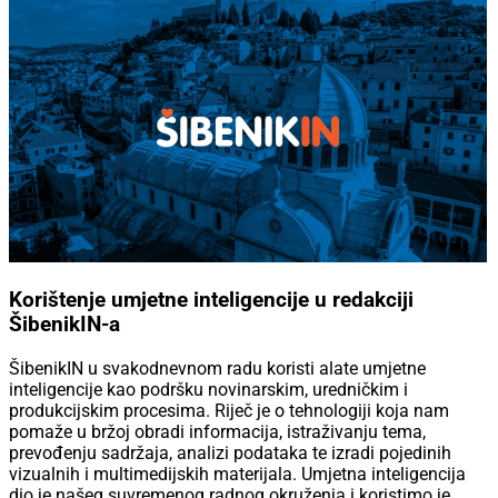
Korištenje umjetne inteligencije u redakciji
ŠibenikIN-a
ŠibenikIN u svakodnevnom radu koristi alate umjetne
inteligencije kao podršku novinarskim, uredničkim i
produkcijskim procesima. Riječ je o tehnologiji koja nam
pomaže u bržoj obradi informacija, istraživanju tema,
prevođenju sadržaja, analizi podataka te izradi pojedinih
vizualnih i multimedijskih materijala. Umjetna inteligencija
dio je našeg suvremenog radnog okruženja i koristimo je