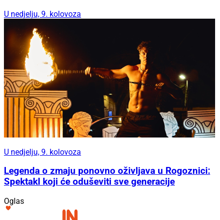
U nedjelju, 9. kolovoza
U nedjelju, 9. kolovoza
Legenda o zmaju ponovno oživljava u Rogoznici:
Spektakl koji će oduševiti sve generacije
Oglas