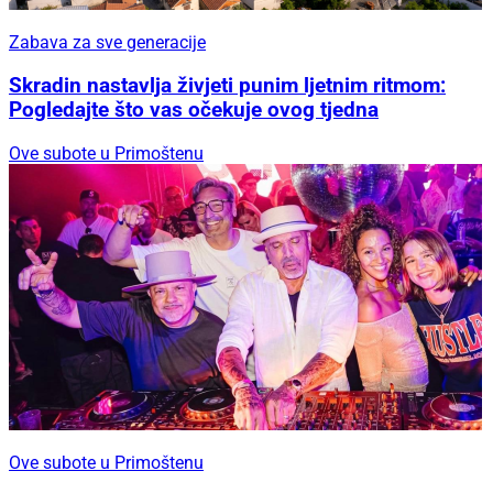
Zabava za sve generacije
Skradin nastavlja živjeti punim ljetnim ritmom:
Pogledajte što vas očekuje ovog tjedna
Ove subote u Primoštenu
Ove subote u Primoštenu