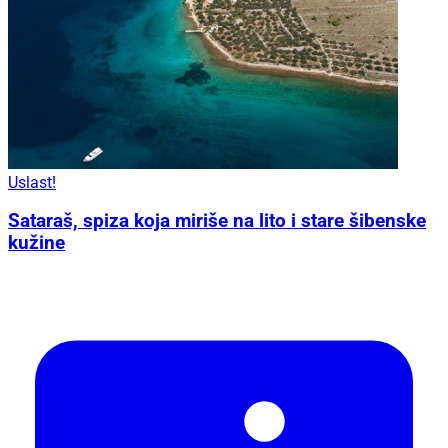
Uslast!
Sataraš, spiza koja miriše na lito i stare šibenske
kužine