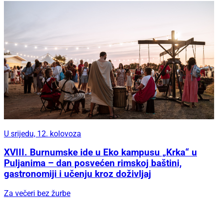
U srijedu, 12. kolovoza
XVIII. Burnumske ide u Eko kampusu „Krka“ u
Puljanima – dan posvećen rimskoj baštini,
gastronomiji i učenju kroz doživljaj
Za večeri bez žurbe