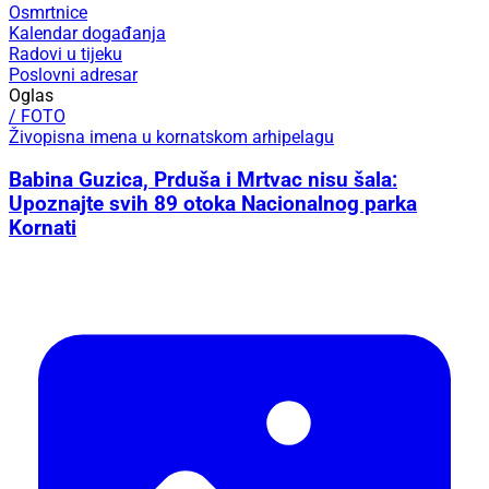
Osmrtnice
Kalendar događanja
Radovi u tijeku
Poslovni adresar
Oglas
/ FOTO
Živopisna imena u kornatskom arhipelagu
Babina Guzica, Prduša i Mrtvac nisu šala:
Upoznajte svih 89 otoka Nacionalnog parka
Kornati