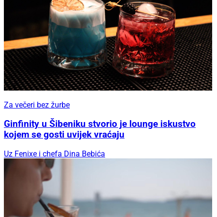
Za večeri bez žurbe
Ginfinity u Šibeniku stvorio je lounge iskustvo
kojem se gosti uvijek vraćaju
Uz Fenixe i chefa Dina Bebića