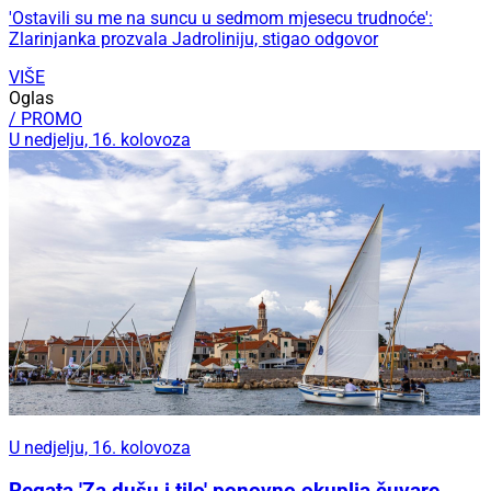
'Ostavili su me na suncu u sedmom mjesecu trudnoće':
Zlarinjanka prozvala Jadroliniju, stigao odgovor
VIŠE
Oglas
/ PROMO
U nedjelju, 16. kolovoza
U nedjelju, 16. kolovoza
Regata 'Za dušu i tilo' ponovno okuplja čuvare