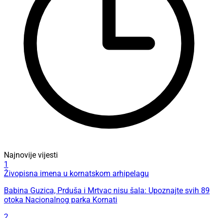
Najnovije vijesti
1
Živopisna imena u kornatskom arhipelagu
Babina Guzica, Prduša i Mrtvac nisu šala: Upoznajte svih 89
otoka Nacionalnog parka Kornati
2