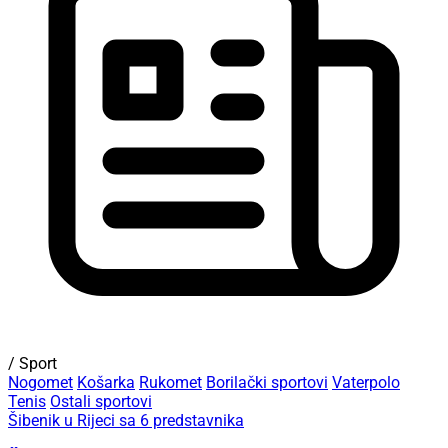
/ Sport
Nogomet
Košarka
Rukomet
Borilački sportovi
Vaterpolo
Tenis
Ostali sportovi
Šibenik u Rijeci sa 6 predstavnika