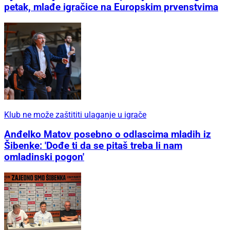
petak, mlađe igračice na Europskim prvenstvima
Klub ne može zaštititi ulaganje u igrače
Anđelko Matov posebno o odlascima mladih iz
Šibenke: 'Dođe ti da se pitaš treba li nam
omladinski pogon'