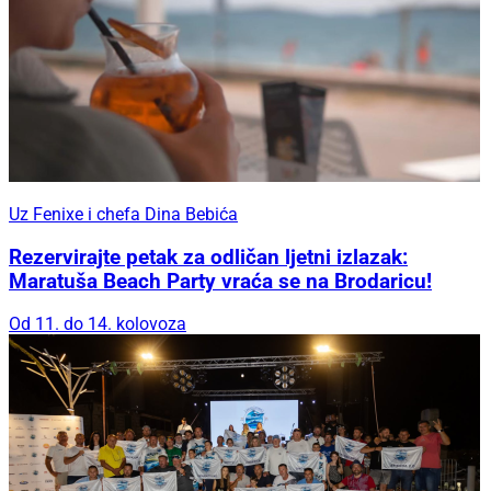
Uz Fenixe i chefa Dina Bebića
Rezervirajte petak za odličan ljetni izlazak:
Maratuša Beach Party vraća se na Brodaricu!
Od 11. do 14. kolovoza