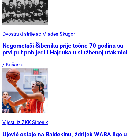
Dvostruki strijelac Mladen Škugor
Nogometaši Šibenika prije točno 70 godina su
prvi put pobijedili Hajduka u službenoj utakmici
/ Košarka
Vijesti iz ŽKK Šibenik
Ujević ostaje na Baldekinu, ždrijeb WABA lige u