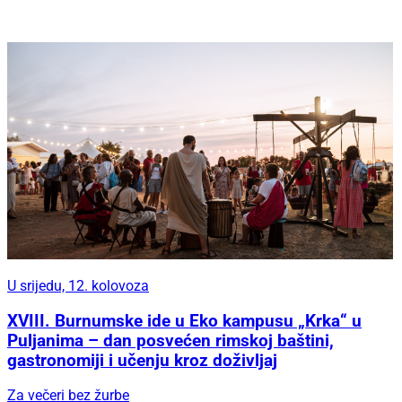
U srijedu, 12. kolovoza
XVIII. Burnumske ide u Eko kampusu „Krka“ u
Puljanima – dan posvećen rimskoj baštini,
gastronomiji i učenju kroz doživljaj
Za večeri bez žurbe