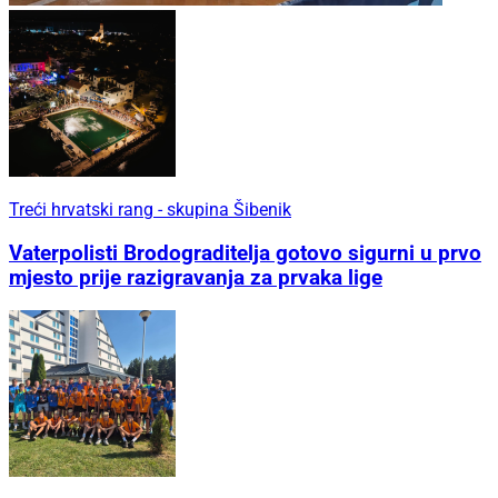
Treći hrvatski rang - skupina Šibenik
Vaterpolisti Brodograditelja gotovo sigurni u prvo
mjesto prije razigravanja za prvaka lige