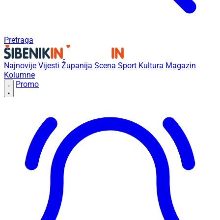
Pretraga
Najnovije
Vijesti
Županija
Scena
Sport
Kultura
Magazin
Kolumne
Promo