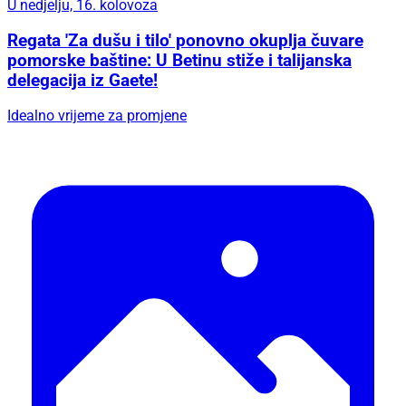
U nedjelju, 16. kolovoza
Regata 'Za dušu i tilo' ponovno okuplja čuvare
pomorske baštine: U Betinu stiže i talijanska
delegacija iz Gaete!
Idealno vrijeme za promjene