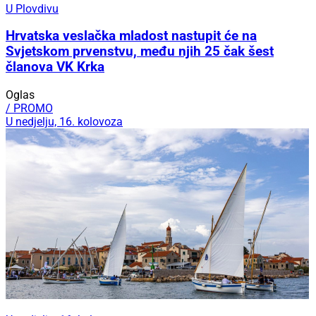
U Plovdivu
Hrvatska veslačka mladost nastupit će na
Svjetskom prvenstvu, među njih 25 čak šest
članova VK Krka
Oglas
/ PROMO
U nedjelju, 16. kolovoza