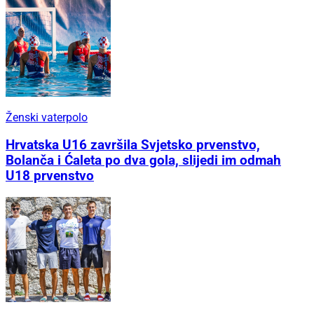
Ženski vaterpolo
Hrvatska U16 završila Svjetsko prvenstvo,
Bolanča i Ćaleta po dva gola, slijedi im odmah
U18 prvenstvo