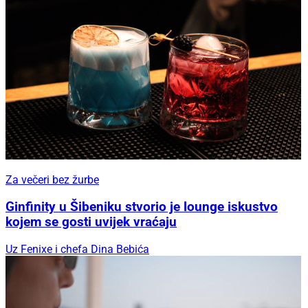
Za večeri bez žurbe
Ginfinity u Šibeniku stvorio je lounge iskustvo
kojem se gosti uvijek vraćaju
Uz Fenixe i chefa Dina Bebića