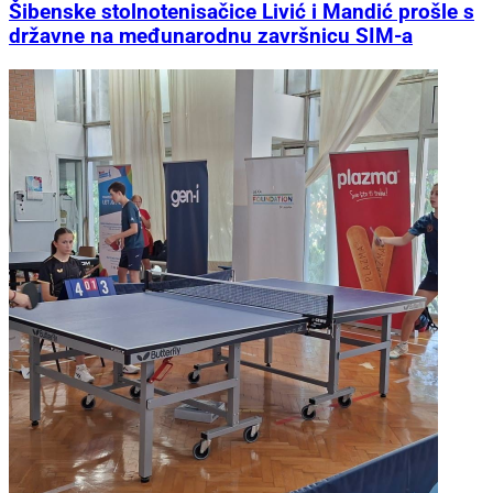
Šibenske stolnotenisačice Livić i Mandić prošle s
državne na međunarodnu završnicu SIM-a