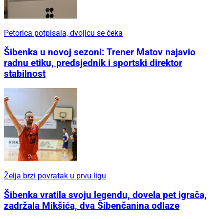
Petorica potpisala, dvojicu se čeka
Šibenka u novoj sezoni: Trener Matov najavio
radnu etiku, predsjednik i sportski direktor
stabilnost
Želja brzi povratak u prvu ligu
Šibenka vratila svoju legendu, dovela pet igrača,
zadržala Mikšića, dva Šibenčanina odlaze