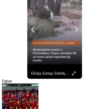
Započela Izgradnja Punionica Na Šibenskom Autobusnom Kolodvoru. Četiri Perona Zatvorena
Divlja Svinja Snimljena Uz More U Primoštenu
Započeli su radovi na izgradnji punionica na šibenskom Autobusnom kolodvoru za nove elektricne autobuse koji uskoro dolaze na šibenske ceste. https://sibenik.in/sibenik/zapocela-izgradnja-punionica-na-sibenskom-autobusnom-kolodvoru-cetiri-perona-zatvorena/
Oglas