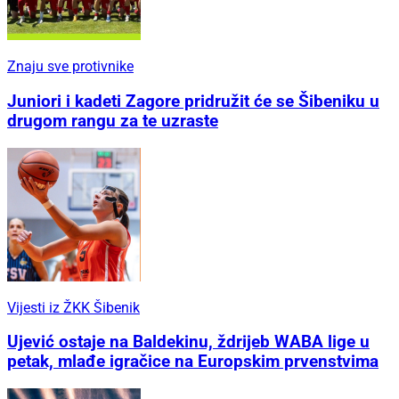
Znaju sve protivnike
Juniori i kadeti Zagore pridružit će se Šibeniku u
drugom rangu za te uzraste
Vijesti iz ŽKK Šibenik
Ujević ostaje na Baldekinu, ždrijeb WABA lige u
petak, mlađe igračice na Europskim prvenstvima