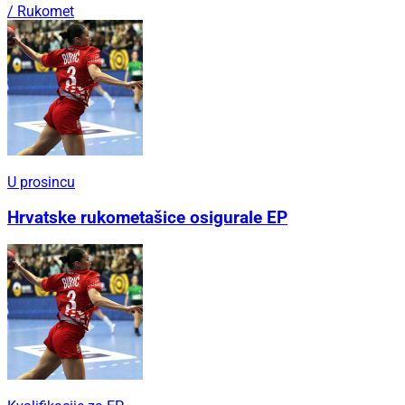
/ Rukomet
U prosincu
Hrvatske rukometašice osigurale EP