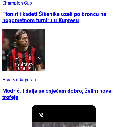
Champion Cup
Pioniri i kadeti Šibenika uzeli po broncu na
nogometnom turniru u Kupresu
Hrvatski kapetan
Modrić: I dalje se osjećam dobro, želim nove
trofeje