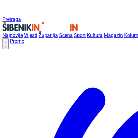
Pretraga
Najnovije
Vijesti
Županija
Scena
Sport
Kultura
Magazin
Kolum
Promo