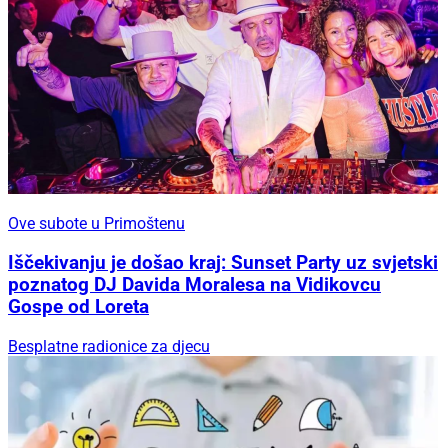
Ove subote u Primoštenu
Iščekivanju je došao kraj: Sunset Party uz svjetski
poznatog DJ Davida Moralesa na Vidikovcu
Gospe od Loreta
Besplatne radionice za djecu