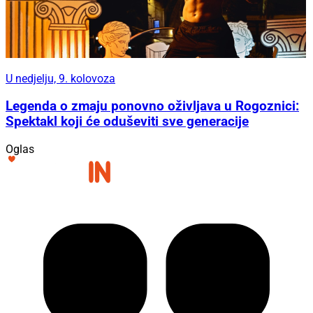
U nedjelju, 9. kolovoza
Legenda o zmaju ponovno oživljava u Rogoznici:
Spektakl koji će oduševiti sve generacije
Oglas