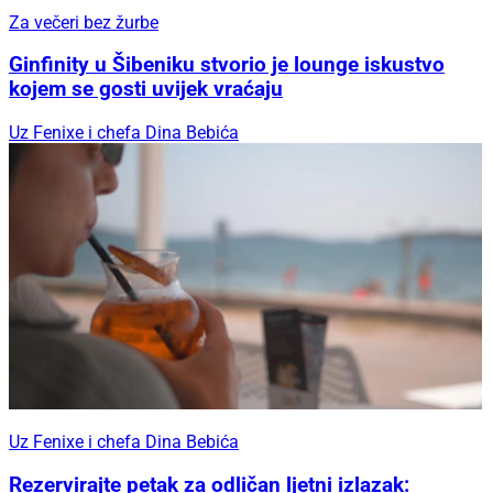
Za večeri bez žurbe
Ginfinity u Šibeniku stvorio je lounge iskustvo
kojem se gosti uvijek vraćaju
Uz Fenixe i chefa Dina Bebića
Uz Fenixe i chefa Dina Bebića
Rezervirajte petak za odličan ljetni izlazak: