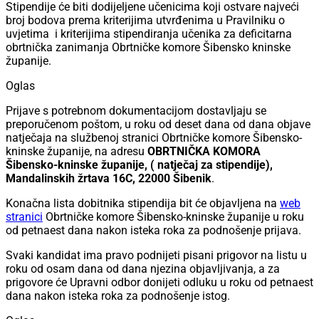
Stipendije će biti dodijeljene učenicima koji ostvare najveći
broj bodova prema kriterijima utvrđenima u Pravilniku o
uvjetima
i kriterijima stipendiranja učenika za deficitarna
obrtnička zanimanja Obrtničke komore Šibensko kninske
županije.
Oglas
Prijave s potrebnom dokumentacijom dostavljaju se
preporučenom poštom, u roku od deset dana od dana objave
natječaja na službenoj stranici Obrtničke komore Šibensko-
kninske županije, na adresu
OBRTNIČKA KOMORA
Šibensko-kninske županije, ( natječaj za stipendije),
Mandalinskih žrtava 16C, 22000 Šibenik
.
Konačna lista dobitnika stipendija bit će objavljena na
web
stranici
Obrtničke komore Šibensko-kninske županije u roku
od petnaest dana nakon isteka roka za podnošenje prijava.
Svaki kandidat ima pravo podnijeti pisani prigovor na listu u
roku od osam dana od dana njezina objavljivanja, a za
prigovore će Upravni odbor donijeti odluku u roku od petnaest
dana nakon isteka roka za podnošenje istog.