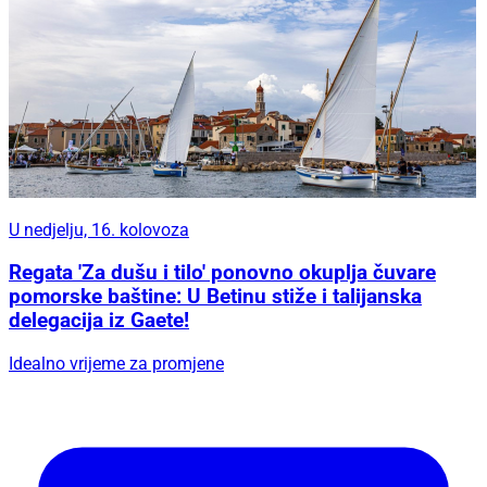
U nedjelju, 16. kolovoza
Regata 'Za dušu i tilo' ponovno okuplja čuvare
pomorske baštine: U Betinu stiže i talijanska
delegacija iz Gaete!
Idealno vrijeme za promjene