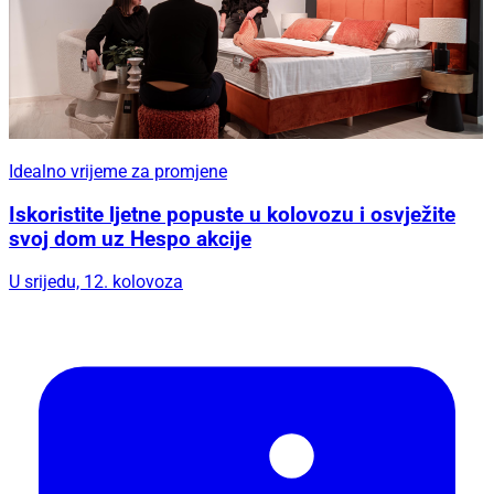
Idealno vrijeme za promjene
Iskoristite ljetne popuste u kolovozu i osvježite
svoj dom uz Hespo akcije
U srijedu, 12. kolovoza