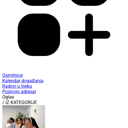
Osmrtnice
Kalendar događanja
Radovi u tijeku
Poslovni adresar
Oglas
/ IZ KATEGORIJE