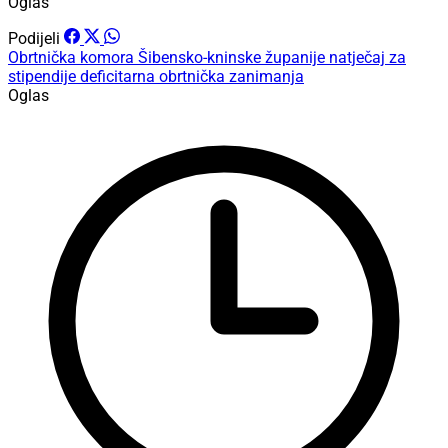
Oglas
Podijeli
Obrtnička komora Šibensko-kninske županije
natječaj za
stipendije
deficitarna obrtnička zanimanja
Oglas