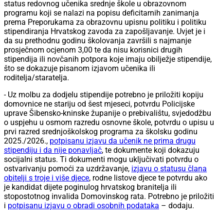
status redovnog učenika srednje škole u obrazovnom
programu koji se nalazi na popisu deficitarnih zanimanja
prema Preporukama za obrazovnu upisnu politiku i politiku
stipendiranja Hrvatskog zavoda za zapošljavanje. Uvjet je i
da su prethodnu godinu školovanja završili s najmanje
prosječnom ocjenom 3,00 te da nisu korisnici drugih
stipendija ili novčanih potpora koje imaju obilježje stipendije,
što se dokazuje pisanom izjavom učenika ili
roditelja/staratelja.
- Uz molbu za dodjelu stipendije potrebno je priložiti kopiju
domovnice ne stariju od šest mjeseci, potvrdu Policijske
uprave Šibensko-kninske županije o prebivalištu, svjedodžbu
o uspjehu u osmom razredu osnovne škole, potvrdu o upisu u
prvi razred srednjoškolskog programa za školsku godinu
2025./2026.,
potpisanu izjavu da učenik ne prima drugu
stipendiju i da nije ponavljač
, te dokumente koji dokazuju
socijalni status. Ti dokumenti mogu uključivati potvrdu o
ostvarivanju pomoći za uzdržavanje,
izjavu o statusu člana
obitelji s troje i više djece
, rodne listove djece te potvrdu ako
je kandidat dijete poginulog hrvatskog branitelja ili
stopostotnog invalida Domovinskog rata. Potrebno je priložiti
i
potpisanu izjavu o obradi osobnih podataka
– dodaju.