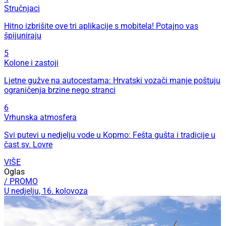
Stručnjaci
Hitno izbrišite ove tri aplikacije s mobitela! Potajno vas
špijuniraju
5
Kolone i zastoji
Ljetne gužve na autocestama: Hrvatski vozači manje poštuju
ograničenja brzine nego stranci
6
Vrhunska atmosfera
Svi putevi u nedjelju vode u Koprno: Fešta gušta i tradicije u
čast sv. Lovre
VIŠE
Oglas
/ PROMO
U nedjelju, 16. kolovoza