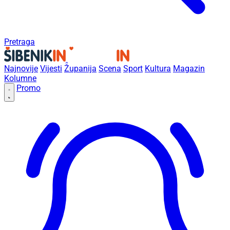
Pretraga
Najnovije
Vijesti
Županija
Scena
Sport
Kultura
Magazin
Kolumne
Promo