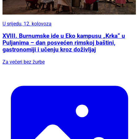
U srijedu, 12. kolovoza
XVIII. Burnumske ide u Eko kampusu „Krka“ u
Puljanima – dan posvećen rimskoj baštini,
gastronomiji i učenju kroz doživljaj
Za večeri bez žurbe