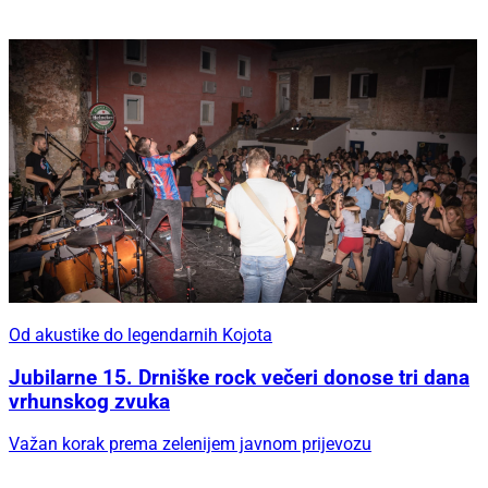
Od akustike do legendarnih Kojota
Jubilarne 15. Drniške rock večeri donose tri dana
vrhunskog zvuka
Važan korak prema zelenijem javnom prijevozu