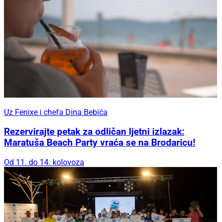
Uz Fenixe i chefa Dina Bebića
Rezervirajte petak za odličan ljetni izlazak:
Maratuša Beach Party vraća se na Brodaricu!
Od 11. do 14. kolovoza