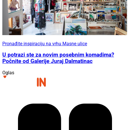
Pronađite inspiraciju na vrhu Masne ulice
U potrazi ste za novim posebnim komadima?
Počnite od Galerije Juraj Dalmatinac
Oglas