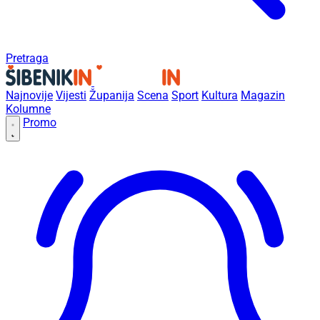
Pretraga
Najnovije
Vijesti
Županija
Scena
Sport
Kultura
Magazin
Kolumne
Promo