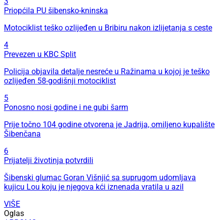
3
Priopćila PU šibensko-kninska
Motociklist teško ozlijeđen u Bribiru nakon izlijetanja s ceste
4
Prevezen u KBC Split
Policija objavila detalje nesreće u Ražinama u kojoj je teško
ozlijeđen 58-godišnji motociklist
5
Ponosno nosi godine i ne gubi šarm
Prije točno 104 godine otvorena je Jadrija, omiljeno kupalište
Šibenčana
6
Prijatelji životinja potvrdili
Šibenski glumac Goran Višnjić sa suprugom udomljava
kujicu Lou koju je njegova kći iznenada vratila u azil
VIŠE
Oglas