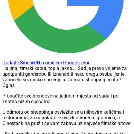
Dodajte ŠibenikIN u omiljeni Google izvor
Haljina, zimski kaput, topla jakna…. Sad je pravo vrijeme za
upotpuniti garderobu ili iznenaditi neku dragu osobu, jer je
započelo sezonsko sniženje u Dalmare shopping centru!
Oglas
Pronađite sve brendove na jednom mjestu od sada i po
znatno nižim cijenama.
U odmoru od shoppinga osvježite se u njihovim kafićima i
restoranima, za najmlađe je uvijek otvorena igraonica, a
Cinestar kina pružit će vam zabavu uz najveće filmske hitove.
- Sad je prilika, jer srezali smo cijene. Dobro došli na veliku