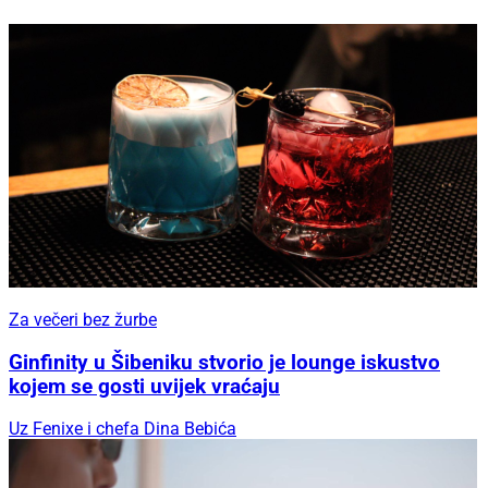
Za večeri bez žurbe
Ginfinity u Šibeniku stvorio je lounge iskustvo
kojem se gosti uvijek vraćaju
Uz Fenixe i chefa Dina Bebića