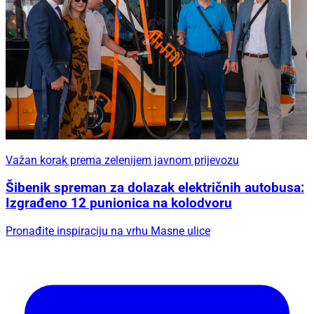
Važan korak prema zelenijem javnom prijevozu
Šibenik spreman za dolazak električnih autobusa:
Izgrađeno 12 punionica na kolodvoru
Pronađite inspiraciju na vrhu Masne ulice