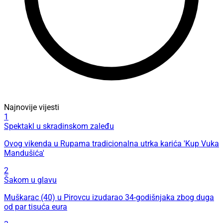
Najnovije vijesti
1
Spektakl u skradinskom zaleđu
Ovog vikenda u Rupama tradicionalna utrka karića 'Kup Vuka
Mandušića'
2
Šakom u glavu
Muškarac (40) u Pirovcu izudarao 34-godišnjaka zbog duga
od par tisuća eura