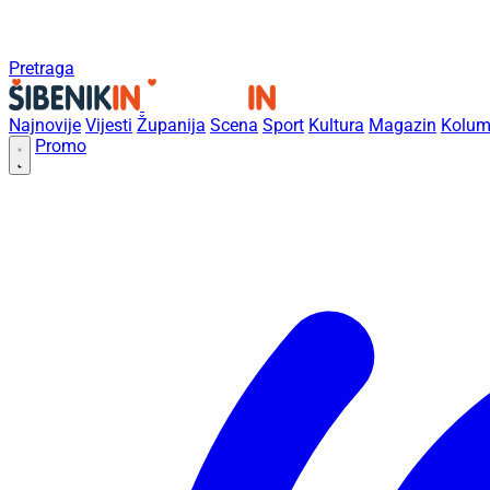
Pretraga
Najnovije
Vijesti
Županija
Scena
Sport
Kultura
Magazin
Kolum
Promo