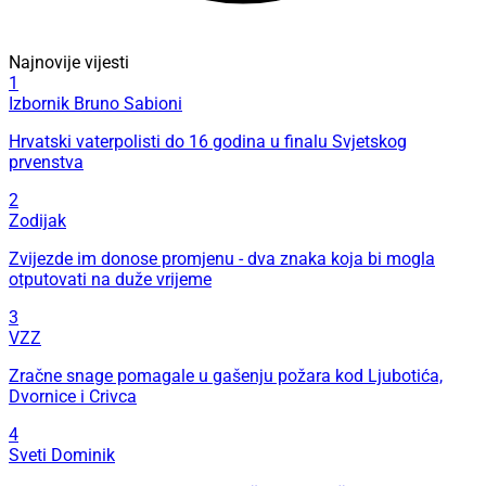
Najnovije vijesti
1
Izbornik Bruno Sabioni
Hrvatski vaterpolisti do 16 godina u finalu Svjetskog
prvenstva
2
Zodijak
Zvijezde im donose promjenu - dva znaka koja bi mogla
otputovati na duže vrijeme
3
VZZ
Zračne snage pomagale u gašenju požara kod Ljubotića,
Dvornice i Crivca
4
Sveti Dominik