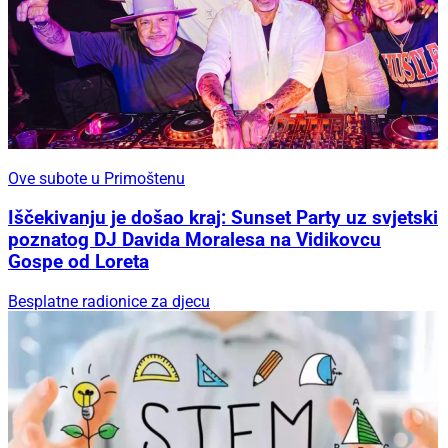
Ove subote u Primoštenu
Iščekivanju je došao kraj: Sunset Party uz svjetski
poznatog DJ Davida Moralesa na Vidikovcu
Gospe od Loreta
Besplatne radionice za djecu