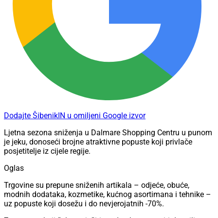
Dodajte ŠibenikIN u omiljeni Google izvor
Ljetna sezona sniženja u Dalmare Shopping Centru u punom
je jeku, donoseći brojne atraktivne popuste koji privlače
posjetitelje iz cijele regije.
Oglas
Trgovine su prepune sniženih artikala – odjeće, obuće,
modnih dodataka, kozmetike, kućnog asortimana i tehnike –
uz popuste koji dosežu i do nevjerojatnih -70%.