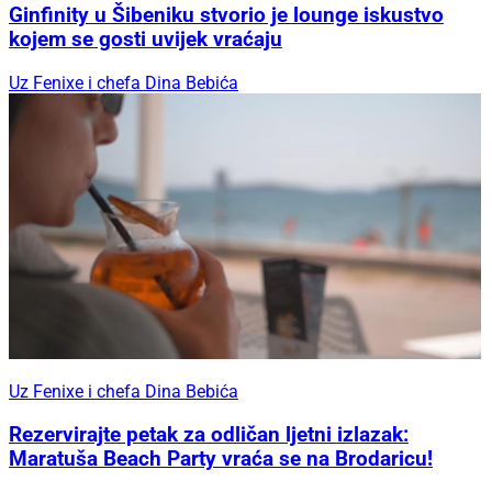
Ginfinity u Šibeniku stvorio je lounge iskustvo
kojem se gosti uvijek vraćaju
Uz Fenixe i chefa Dina Bebića
Uz Fenixe i chefa Dina Bebića
Rezervirajte petak za odličan ljetni izlazak:
Maratuša Beach Party vraća se na Brodaricu!