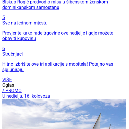
Biskup Rogić predvodio misu u šibenskom ženskom
dominikanskom samostanu
5
Sve na jednom mjestu
Provjerite kako rade trgovine ove nedjelje i gdje možete
obaviti kupovinu
6
Stručnjaci
Hitno izbrišite ove tri aplikacije s mobitela! Potajno vas
špijuniraju
VIŠE
Oglas
/ PROMO
U nedjelju, 16. kolovoza