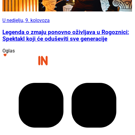
U nedjelju, 9. kolovoza
Legenda o zmaju ponovno oživljava u Rogoznici:
Spektakl koji će oduševiti sve generacije
Oglas