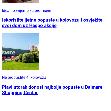
Idealno vrijeme za promjene
Iskoristite ljetne popuste u kolovozu i osvježite
svoj dom uz Hespo akcije
Ne propustite 4. kolovoza
Plavi utorak donosi najbolje popuste u Dalmare
Shopping Centar