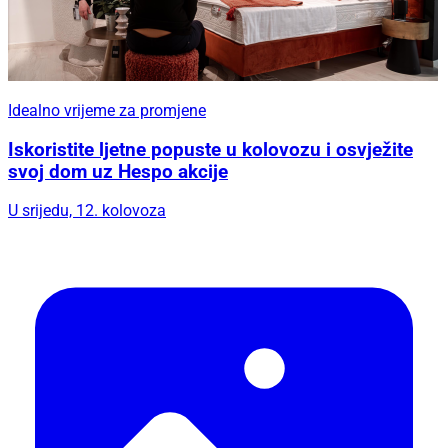
Idealno vrijeme za promjene
Iskoristite ljetne popuste u kolovozu i osvježite
svoj dom uz Hespo akcije
U srijedu, 12. kolovoza