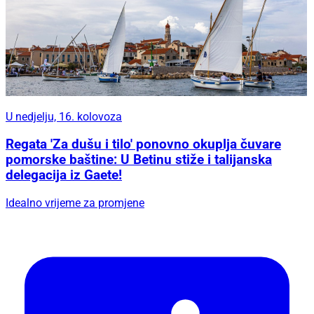
U nedjelju, 16. kolovoza
Regata 'Za dušu i tilo' ponovno okuplja čuvare
pomorske baštine: U Betinu stiže i talijanska
delegacija iz Gaete!
Idealno vrijeme za promjene