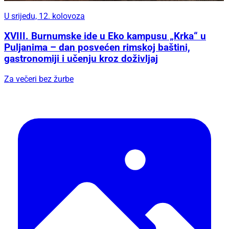
U srijedu, 12. kolovoza
XVIII. Burnumske ide u Eko kampusu „Krka“ u
Puljanima – dan posvećen rimskoj baštini,
gastronomiji i učenju kroz doživljaj
Za večeri bez žurbe