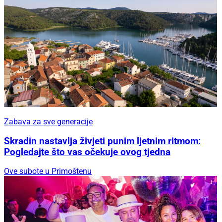
Zabava za sve generacije
Skradin nastavlja živjeti punim ljetnim ritmom:
Pogledajte što vas očekuje ovog tjedna
Ove subote u Primoštenu