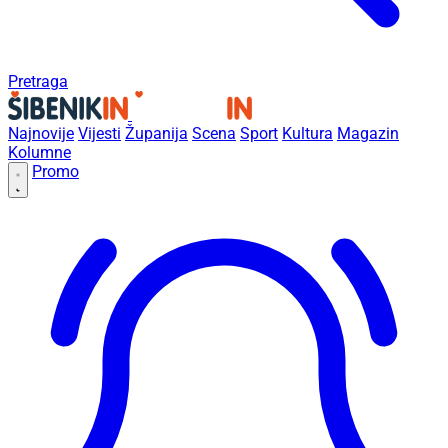
Pretraga
Najnovije
Vijesti
Županija
Scena
Sport
Kultura
Magazin
Kolumne
Promo