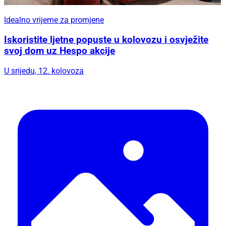
Idealno vrijeme za promjene
Iskoristite ljetne popuste u kolovozu i osvježite
svoj dom uz Hespo akcije
U srijedu, 12. kolovoza