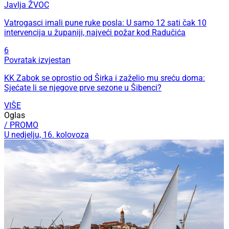
Javlja ŽVOC
Vatrogasci imali pune ruke posla: U samo 12 sati čak 10
intervencija u županiji, najveći požar kod Radučića
6
Povratak izvjestan
KK Zabok se oprostio od Širka i zaželio mu sreću doma:
Sjećate li se njegove prve sezone u Šibenci?
VIŠE
Oglas
/ PROMO
U nedjelju, 16. kolovoza