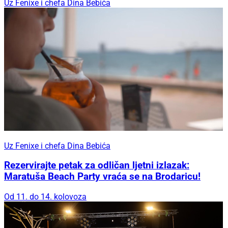
Uz Fenixe i chefa Dina Bebića
Uz Fenixe i chefa Dina Bebića
Rezervirajte petak za odličan ljetni izlazak:
Maratuša Beach Party vraća se na Brodaricu!
Od 11. do 14. kolovoza