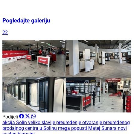
Pogledajte galeriju
22
Podijeli
akcija
Solin
veliko slavlje
preuređenje
otvaranje preuređenog
prodajnog centra u Solinu
mega popusti
Matej Sunara
novi
sustav blagajni