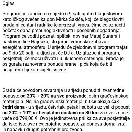
Oglas
Program će započeti u srijedu u 9 sati ujutro blagoslovom
katoličkog svećenika don Mirka Šakića, koji će blagosloviti
prodajni centar i radnike te prerezati vrpcu, čime će označiti
početak dana prepunog aktivnosti i posebnih događanja.
Program će voditi poznati splitski novinar Matej Sunara i
naslovno lice Hajduka, što jamči vrhunsku zabavu i
energičnu atmosferu. U srijedu će cjelodnevni program trajati
od 9 do 20 sati i uključivat će DJ-a. Uz glazbeni program,
posjetitelji će moći uživati i u ukusnom cateringu. Građa je
osigurala raznovrsnu ponudu hrane i pića koja će biti
besplatna tijekom cijele srijede.
Građa će povodom otvaranja u srijedu ponuditi izvanredne
popuste
od 20% + 20% na sve proizvode
, osim građevinskog
materijala. No, na građevinski materijal bit
će akcija čak
četiri dana
- u srijedu, četvrtak, petak i subotu uz veliki popust
od 20% + 10% uz besplatnu dostavu do 30 km
za sve iznose
veće od 799,00 €. Ovo je jedinstvena prilika za sve posjetitelje
da iskoriste ove nevjerojatne popuste za obnovu doma, vrta
ili nabavku drugih potrebnih proizvoda.