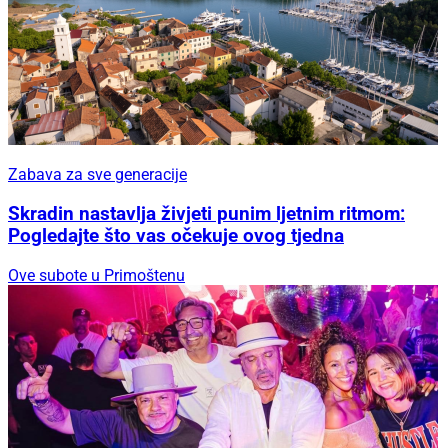
Zabava za sve generacije
Skradin nastavlja živjeti punim ljetnim ritmom:
Pogledajte što vas očekuje ovog tjedna
Ove subote u Primoštenu