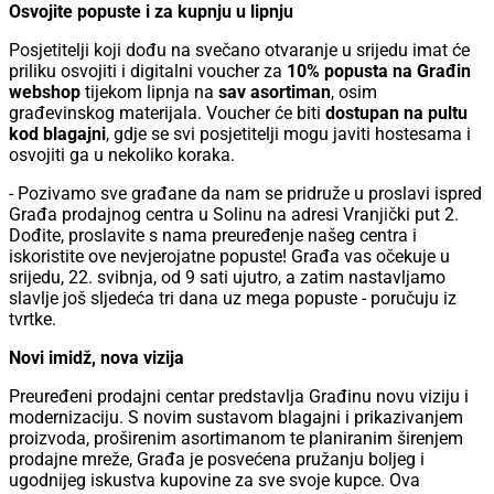
Osvojite popuste i za kupnju u lipnju
Posjetitelji koji dođu na svečano otvaranje u srijedu imat će
priliku osvojiti i digitalni voucher za
10% popusta na Građin
webshop
tijekom lipnja na
sav asortiman
, osim
građevinskog materijala. Voucher će biti
dostupan na pultu
kod blagajni
, gdje se svi posjetitelji mogu javiti hostesama i
osvojiti ga u nekoliko koraka.
- Pozivamo sve građane da nam se pridruže u proslavi ispred
Građa prodajnog centra u Solinu na adresi Vranjički put 2.
Dođite, proslavite s nama preuređenje našeg centra i
iskoristite ove nevjerojatne popuste! Građa vas očekuje u
srijedu, 22. svibnja, od 9 sati ujutro, a zatim nastavljamo
slavlje još sljedeća tri dana uz mega popuste - poručuju iz
tvrtke.
Novi imidž, nova vizija
Preuređeni prodajni centar predstavlja Građinu novu viziju i
modernizaciju. S novim sustavom blagajni i prikazivanjem
proizvoda, proširenim asortimanom te planiranim širenjem
prodajne mreže, Građa je posvećena pružanju boljeg i
ugodnijeg iskustva kupovine za sve svoje kupce. Ova