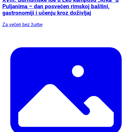
XVIII. Burnumske ide u Eko kampusu „Krka“ u
Puljanima – dan posvećen rimskoj baštini,
gastronomiji i učenju kroz doživljaj
Za večeri bez žurbe