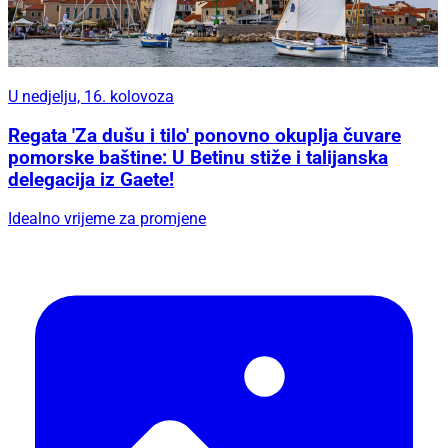
U nedjelju, 16. kolovoza
Regata 'Za dušu i tilo' ponovno okuplja čuvare
pomorske baštine: U Betinu stiže i talijanska
delegacija iz Gaete!
Idealno vrijeme za promjene