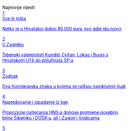
Najnovije vijesti
1
Sve ili ništa
Netko je u Hrvatskoj dobio 80.000 eura, evo gdje idu novci
2
U Zagrebu
Šibenski vaterpolisti Kundid, Cvitan, Lokas i Bujas s
Hrvatskom U16 do polufinala SP-a
3
Zodijak
Dva horoskopska znaka u kojima se rađaju najokrutniji ljudi
4
Napredovanje i ispadanje iz lige
Propozicije natjecanja HNS-a donose promjene posebno
bitne Šibeniku i DOŠK-u, ali i Zagori i Vodicama
5