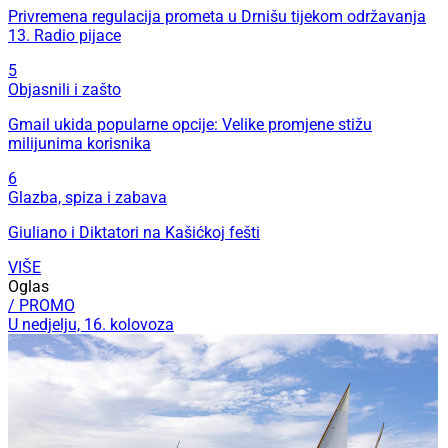
Privremena regulacija prometa u Drnišu tijekom održavanja
13. Radio pijace
5
Objasnili i zašto
Gmail ukida popularne opcije: Velike promjene stižu
milijunima korisnika
6
Glazba, spiza i zabava
Giuliano i Diktatori na Kašićkoj fešti
VIŠE
Oglas
/ PROMO
U nedjelju, 16. kolovoza