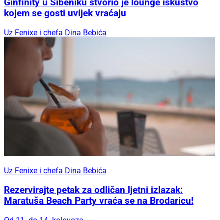
Ginfinity u Šibeniku stvorio je lounge iskustvo
kojem se gosti uvijek vraćaju
Uz Fenixe i chefa Dina Bebića
Uz Fenixe i chefa Dina Bebića
Rezervirajte petak za odličan ljetni izlazak:
Maratuša Beach Party vraća se na Brodaricu!