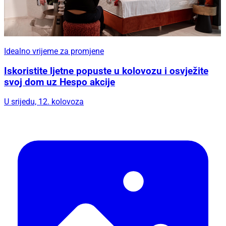
Idealno vrijeme za promjene
Iskoristite ljetne popuste u kolovozu i osvježite
svoj dom uz Hespo akcije
U srijedu, 12. kolovoza