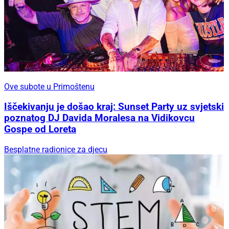
Ove subote u Primoštenu
Iščekivanju je došao kraj: Sunset Party uz svjetski
poznatog DJ Davida Moralesa na Vidikovcu
Gospe od Loreta
Besplatne radionice za djecu