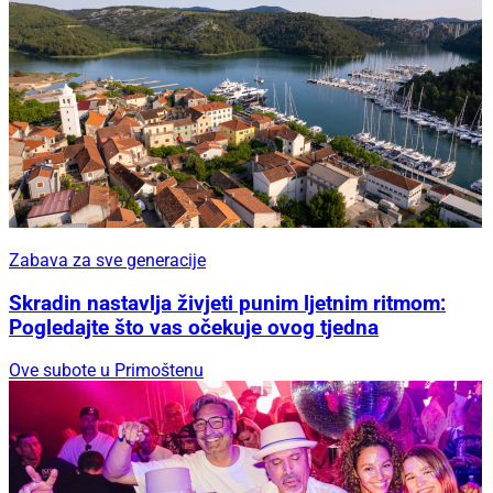
Zabava za sve generacije
Skradin nastavlja živjeti punim ljetnim ritmom:
Pogledajte što vas očekuje ovog tjedna
Ove subote u Primoštenu