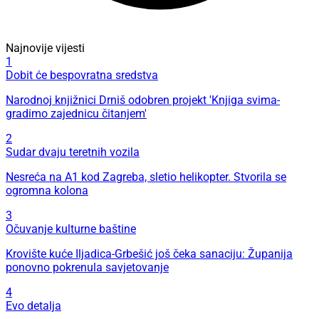
Najnovije vijesti
1
Dobit će bespovratna sredstva
Narodnoj knjižnici Drniš odobren projekt 'Knjiga svima-
gradimo zajednicu čitanjem'
2
Sudar dvaju teretnih vozila
Nesreća na A1 kod Zagreba, sletio helikopter. Stvorila se
ogromna kolona
3
Očuvanje kulturne baštine
Krovište kuće Iljadica-Grbešić još čeka sanaciju: Županija
ponovno pokrenula savjetovanje
4
Evo detalja