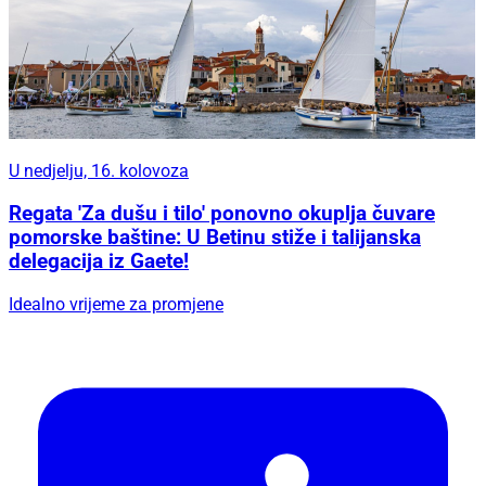
U nedjelju, 16. kolovoza
Regata 'Za dušu i tilo' ponovno okuplja čuvare
pomorske baštine: U Betinu stiže i talijanska
delegacija iz Gaete!
Idealno vrijeme za promjene