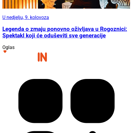
U nedjelju, 9. kolovoza
Legenda o zmaju ponovno oživljava u Rogoznici:
Spektakl koji će oduševiti sve generacije
Oglas