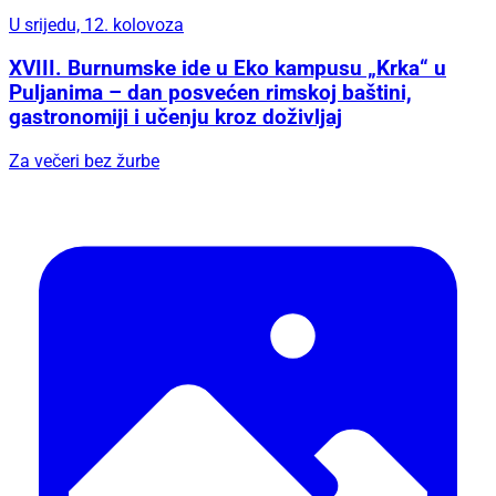
U srijedu, 12. kolovoza
XVIII. Burnumske ide u Eko kampusu „Krka“ u
Puljanima – dan posvećen rimskoj baštini,
gastronomiji i učenju kroz doživljaj
Za večeri bez žurbe