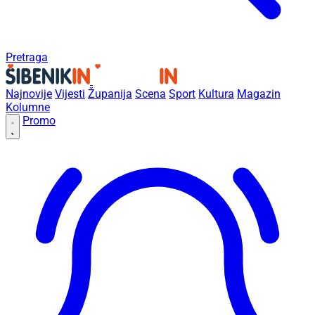
Pretraga
Najnovije
Vijesti
Županija
Scena
Sport
Kultura
Magazin
Kolumne
Promo