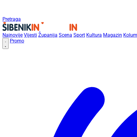
Pretraga
Najnovije
Vijesti
Županija
Scena
Sport
Kultura
Magazin
Kolum
Promo