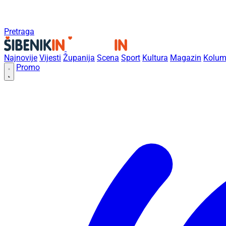
Pretraga
Najnovije
Vijesti
Županija
Scena
Sport
Kultura
Magazin
Kolum
Promo