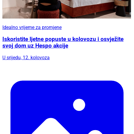
Idealno vrijeme za promjene
Iskoristite ljetne popuste u kolovozu i osvježite
svoj dom uz Hespo akcije
U srijedu, 12. kolovoza