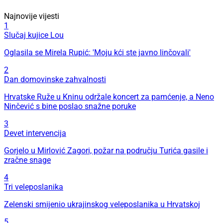
Najnovije vijesti
1
Slučaj kujice Lou
Oglasila se Mirela Rupić: 'Moju kći ste javno linčovali'
2
Dan domovinske zahvalnosti
Hrvatske Ruže u Kninu održale koncert za pamćenje, a Neno
Ninčević s bine poslao snažne poruke
3
Devet intervencija
Gorjelo u Mirlović Zagori, požar na području Turića gasile i
zračne snage
4
Tri veleposlanika
Zelenski smijenio ukrajinskog veleposlanika u Hrvatskoj
5