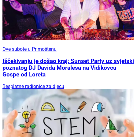
Ove subote u Primoštenu
Iščekivanju je došao kraj: Sunset Party uz svjetski
poznatog DJ Davida Moralesa na Vidikovcu
Gospe od Loreta
Besplatne radionice za djecu