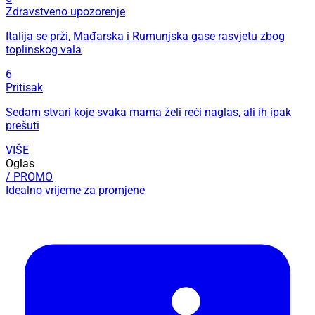
Zdravstveno upozorenje
Italija se prži, Mađarska i Rumunjska gase rasvjetu zbog
toplinskog vala
6
Pritisak
Sedam stvari koje svaka mama želi reći naglas, ali ih ipak
prešuti
VIŠE
Oglas
/ PROMO
Idealno vrijeme za promjene