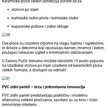
Keramičke ploče velikih dimenzija koriste se za:
stolove po mjeri
kuhinjske radne ploče i kuhinjske otoke
kupaonske pultove i zidne obloge
Ove ploče su izuzetno otporne na vlagu, toplinu i ogrebotine,
te dolaze u dekorima koji oponašaju kamen, mramor i beton,
pružajući luksuzan izgled s minimalnim održavanjem.
U Salonu Pačić trenutno možete iskoristiti 10 posto popusta
na izložbene stolove po mjeri izrađene od keramičkih ploča
velikih formata, a dostupni su odmah!
PVC zidni paneli – brza i jednostavna renovacija
PVC zidni paneli predstavljaju praktičnu i modernu
alternativu velikim pločicama, savršeni su za brzo i čisto
renoviranje interijera: