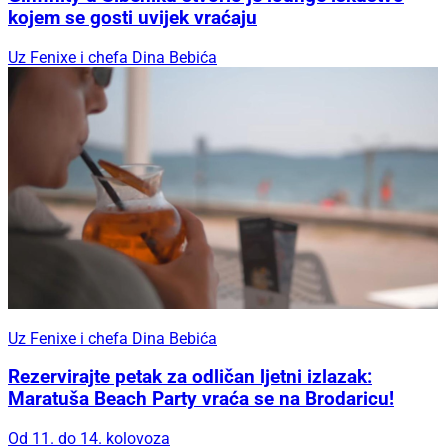
kojem se gosti uvijek vraćaju
Uz Fenixe i chefa Dina Bebića
Uz Fenixe i chefa Dina Bebića
Rezervirajte petak za odličan ljetni izlazak:
Maratuša Beach Party vraća se na Brodaricu!
Od 11. do 14. kolovoza