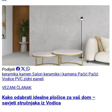
Podijeli
keramika
kamen
Salon keramike i kamena Pačić
Pačić
Vodice
PVC zidni paneli
VEZANI ČLANAK
Kako odabrati idealne pločice za vaš dom –
savjeti stručnjaka iz Vodica