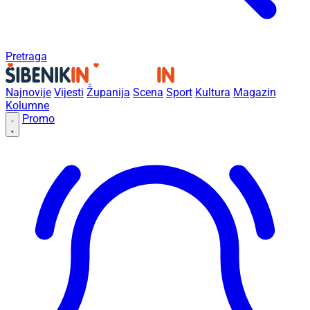
Pretraga
Najnovije
Vijesti
Županija
Scena
Sport
Kultura
Magazin
Kolumne
Promo