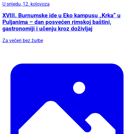
U srijedu, 12. kolovoza
XVIII. Burnumske ide u Eko kampusu „Krka“ u
Puljanima – dan posvećen rimskoj baštini,
gastronomiji i učenju kroz doživljaj
Za večeri bez žurbe