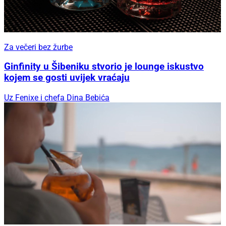
Za večeri bez žurbe
Ginfinity u Šibeniku stvorio je lounge iskustvo
kojem se gosti uvijek vraćaju
Uz Fenixe i chefa Dina Bebića