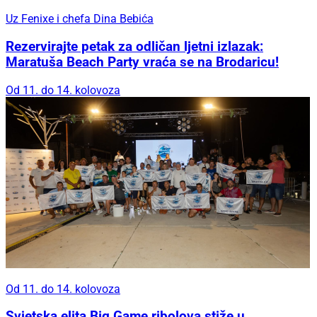
Uz Fenixe i chefa Dina Bebića
Rezervirajte petak za odličan ljetni izlazak:
Maratuša Beach Party vraća se na Brodaricu!
Od 11. do 14. kolovoza
Od 11. do 14. kolovoza
Svjetska elita Big Game ribolova stiže u