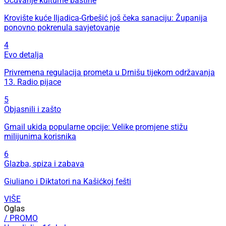
Očuvanje kulturne baštine
Krovište kuće Iljadica-Grbešić još čeka sanaciju: Županija
ponovno pokrenula savjetovanje
4
Evo detalja
Privremena regulacija prometa u Drnišu tijekom održavanja
13. Radio pijace
5
Objasnili i zašto
Gmail ukida popularne opcije: Velike promjene stižu
milijunima korisnika
6
Glazba, spiza i zabava
Giuliano i Diktatori na Kašićkoj fešti
VIŠE
Oglas
/ PROMO