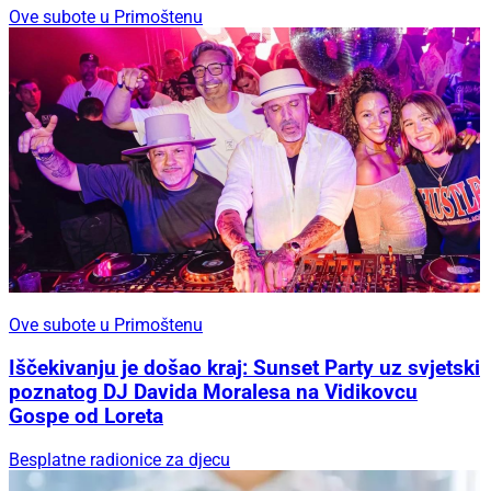
Ove subote u Primoštenu
Ove subote u Primoštenu
Iščekivanju je došao kraj: Sunset Party uz svjetski
poznatog DJ Davida Moralesa na Vidikovcu
Gospe od Loreta
Besplatne radionice za djecu