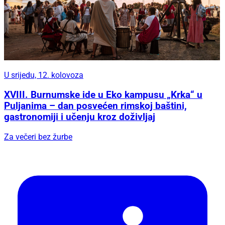
U srijedu, 12. kolovoza
XVIII. Burnumske ide u Eko kampusu „Krka“ u
Puljanima – dan posvećen rimskoj baštini,
gastronomiji i učenju kroz doživljaj
Za večeri bez žurbe