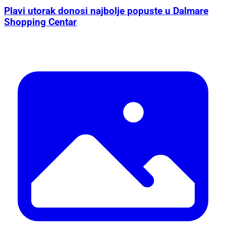
Plavi utorak donosi najbolje popuste u Dalmare
Shopping Centar