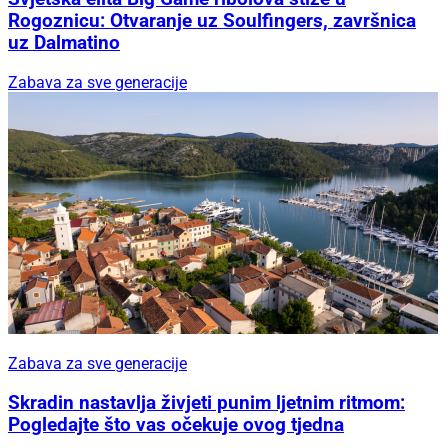
Rogoznicu: Otvaranje uz Soulfingers, završnica
uz Dalmatino
Zabava za sve generacije
Zabava za sve generacije
Skradin nastavlja živjeti punim ljetnim ritmom:
Pogledajte što vas očekuje ovog tjedna