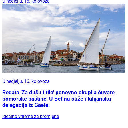
U nedjelju, 16. kolovoza
U nedjelju, 16. kolovoza
Regata 'Za dušu i tilo' ponovno okuplja čuvare
pomorske baštine: U Betinu stiže i talijanska
delegacija iz Gaete!
Idealno vrijeme za promjene