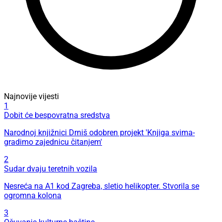
Najnovije vijesti
1
Dobit će bespovratna sredstva
Narodnoj knjižnici Drniš odobren projekt 'Knjiga svima-
gradimo zajednicu čitanjem'
2
Sudar dvaju teretnih vozila
Nesreća na A1 kod Zagreba, sletio helikopter. Stvorila se
ogromna kolona
3