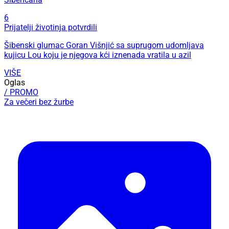
6
Prijatelji životinja potvrdili
Šibenski glumac Goran Višnjić sa suprugom udomljava
kujicu Lou koju je njegova kći iznenada vratila u azil
VIŠE
Oglas
/ PROMO
Za večeri bez žurbe