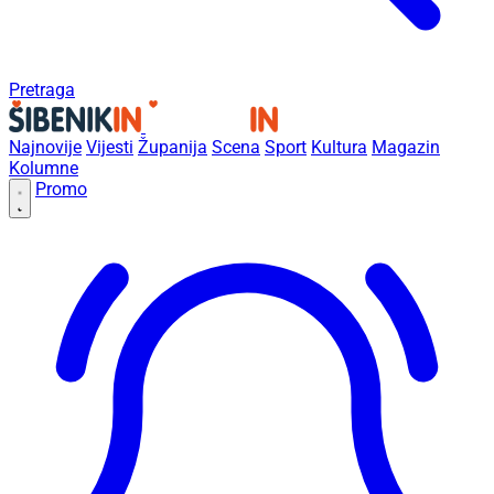
Pretraga
Najnovije
Vijesti
Županija
Scena
Sport
Kultura
Magazin
Kolumne
Promo