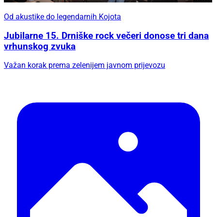
Od akustike do legendarnih Kojota
Jubilarne 15. Drniške rock večeri donose tri dana
vrhunskog zvuka
Važan korak prema zelenijem javnom prijevozu