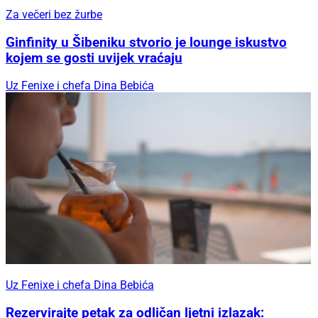
Za večeri bez žurbe
Ginfinity u Šibeniku stvorio je lounge iskustvo
kojem se gosti uvijek vraćaju
Uz Fenixe i chefa Dina Bebića
Uz Fenixe i chefa Dina Bebića
Rezervirajte petak za odličan ljetni izlazak: