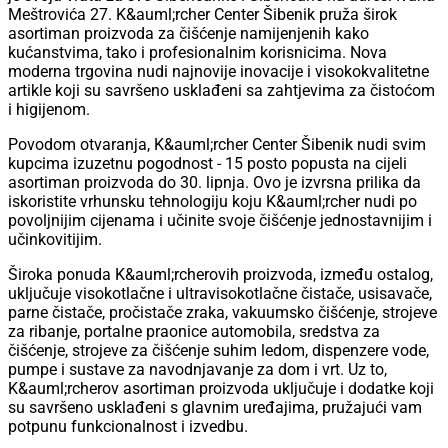
Meštrovića 27. K&auml;rcher Center Šibenik pruža širok
asortiman proizvoda za čišćenje namijenjenih kako
kućanstvima, tako i profesionalnim korisnicima. Nova
moderna trgovina nudi najnovije inovacije i visokokvalitetne
artikle koji su savršeno usklađeni sa zahtjevima za čistoćom
i higijenom.
Povodom otvaranja, K&auml;rcher Center Šibenik nudi svim
kupcima izuzetnu pogodnost - 15 posto popusta na cijeli
asortiman proizvoda do 30. lipnja. Ovo je izvrsna prilika da
iskoristite vrhunsku tehnologiju koju K&auml;rcher nudi po
povoljnijim cijenama i učinite svoje čišćenje jednostavnijim i
učinkovitijim.
Široka ponuda K&auml;rcherovih proizvoda, između ostalog,
uključuje visokotlačne i ultravisokotlačne čistače, usisavače,
parne čistače, pročistače zraka, vakuumsko čišćenje, strojeve
za ribanje, portalne praonice automobila, sredstva za
čišćenje, strojeve za čišćenje suhim ledom, dispenzere vode,
pumpe i sustave za navodnjavanje za dom i vrt. Uz to,
K&auml;rcherov asortiman proizvoda uključuje i dodatke koji
su savršeno usklađeni s glavnim uređajima, pružajući vam
potpunu funkcionalnost i izvedbu.