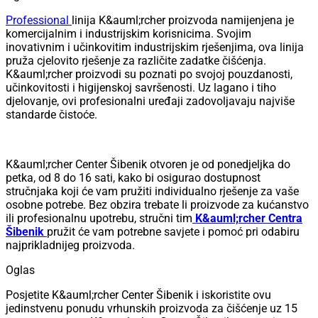
Professional
linija K&auml;rcher proizvoda namijenjena je
komercijalnim i industrijskim korisnicima. Svojim
inovativnim i učinkovitim industrijskim rješenjima, ova linija
pruža cjelovito rješenje za različite zadatke čišćenja.
K&auml;rcher proizvodi su poznati po svojoj pouzdanosti,
učinkovitosti i higijenskoj savršenosti. Uz lagano i tiho
djelovanje, ovi profesionalni uređaji zadovoljavaju najviše
standarde čistoće.
K&auml;rcher Center Šibenik otvoren je od ponedjeljka do
petka, od 8 do 16 sati, kako bi osigurao dostupnost
stručnjaka koji će vam pružiti individualno rješenje za vaše
osobne potrebe. Bez obzira trebate li proizvode za kućanstvo
ili profesionalnu upotrebu, stručni tim
K&auml;rcher Centra
Šibenik
pružit će vam potrebne savjete i pomoć pri odabiru
najprikladnijeg proizvoda.
Oglas
Posjetite K&auml;rcher Center Šibenik i iskoristite ovu
jedinstvenu ponudu vrhunskih proizvoda za čišćenje uz 15