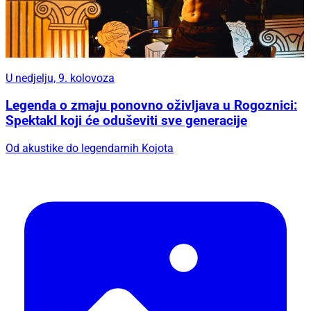
U nedjelju, 9. kolovoza
Legenda o zmaju ponovno oživljava u Rogoznici:
Spektakl koji će oduševiti sve generacije
Od akustike do legendarnih Kojota