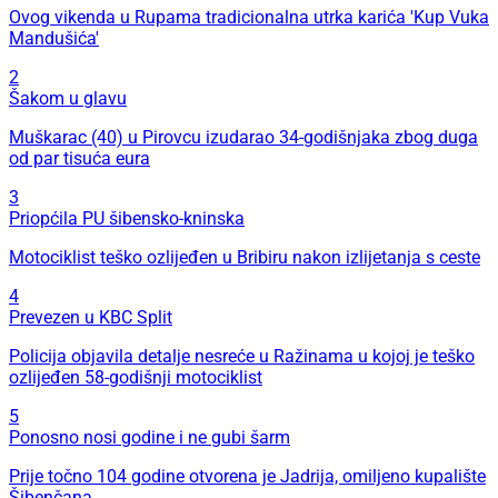
Ovog vikenda u Rupama tradicionalna utrka karića 'Kup Vuka
Mandušića'
2
Šakom u glavu
Muškarac (40) u Pirovcu izudarao 34-godišnjaka zbog duga
od par tisuća eura
3
Priopćila PU šibensko-kninska
Motociklist teško ozlijeđen u Bribiru nakon izlijetanja s ceste
4
Prevezen u KBC Split
Policija objavila detalje nesreće u Ražinama u kojoj je teško
ozlijeđen 58-godišnji motociklist
5
Ponosno nosi godine i ne gubi šarm
Prije točno 104 godine otvorena je Jadrija, omiljeno kupalište
Šibenčana