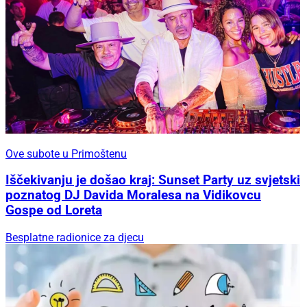
Ove subote u Primoštenu
Iščekivanju je došao kraj: Sunset Party uz svjetski
poznatog DJ Davida Moralesa na Vidikovcu
Gospe od Loreta
Besplatne radionice za djecu