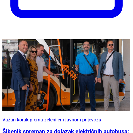
Važan korak prema zelenijem javnom prijevozu
Šibenik spreman za dolazak električnih autobusa: