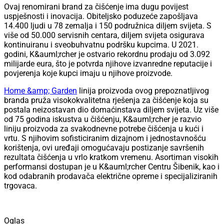
Ovaj renomirani brand za čišćenje ima dugu povijest
uspješnosti i inovacija. Obiteljsko poduzeće zapošljava
14.400 ljudi u 78 zemalja i 150 podružnica diljem svijeta. S
više od 50.000 servisnih centara, diljem svijeta osigurava
kontinuiranu i sveobuhvatnu podršku kupcima. U 2021.
godini, K&auml;rcher je ostvario rekordnu prodaju od 3.092
milijarde eura, što je potvrda njihove izvanredne reputacije i
povjerenja koje kupci imaju u njihove proizvode.
Home &amp; Garden
linija proizvoda ovog prepoznatljivog
branda pruža visokokvalitetna rješenja za čišćenje koja su
postala neizostavan dio domaćinstava diljem svijeta. Uz više
od 75 godina iskustva u čišćenju, K&auml;rcher je razvio
liniju proizvoda za svakodnevne potrebe čišćenja u kući i
vrtu. S njihovim sofisticiranim dizajnom i jednostavnošću
korištenja, ovi uređaji omogućavaju postizanje savršenih
rezultata čišćenja u vrlo kratkom vremenu. Asortiman visokih
performansi dostupan je u K&auml;rcher Centru Šibenik, kao i
kod odabranih prodavača električne opreme i specijaliziranih
trgovaca.
Oglas