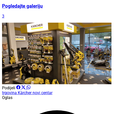
Pogledajte galeriju
3
Podijeli
trgovina
Kärcher
novi centar
Oglas