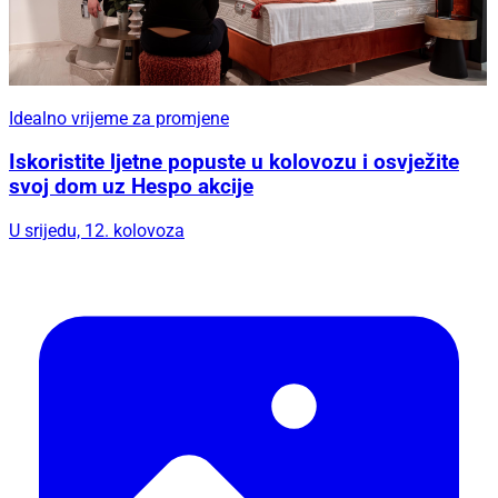
Idealno vrijeme za promjene
Iskoristite ljetne popuste u kolovozu i osvježite
svoj dom uz Hespo akcije
U srijedu, 12. kolovoza