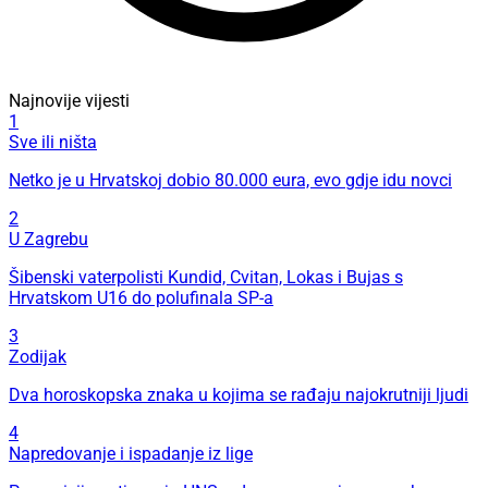
Najnovije vijesti
1
Sve ili ništa
Netko je u Hrvatskoj dobio 80.000 eura, evo gdje idu novci
2
U Zagrebu
Šibenski vaterpolisti Kundid, Cvitan, Lokas i Bujas s
Hrvatskom U16 do polufinala SP-a
3
Zodijak
Dva horoskopska znaka u kojima se rađaju najokrutniji ljudi
4
Napredovanje i ispadanje iz lige