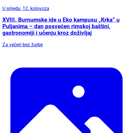
U srijedu, 12. kolovoza
XVIII. Burnumske ide u Eko kampusu „Krka“ u
Puljanima – dan posvećen rimskoj baštini,
gastronomiji i učenju kroz doživljaj
Za večeri bez žurbe