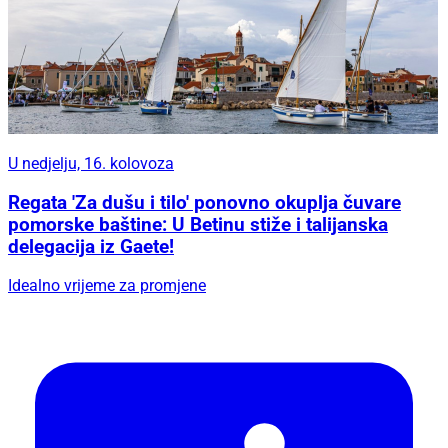
U nedjelju, 16. kolovoza
Regata 'Za dušu i tilo' ponovno okuplja čuvare
pomorske baštine: U Betinu stiže i talijanska
delegacija iz Gaete!
Idealno vrijeme za promjene