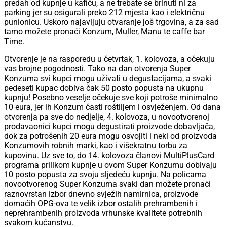
predah od kupnje u kafiću, a ne trebate se brinuti ni za
parking jer su osigurali preko 212 mjesta kao i električnu
punionicu. Uskoro najavljuju otvaranje još trgovina, a za sad
tamo možete pronaći Konzum, Muller, Manu te caffe bar
Time.
Otvorenje je na rasporedu u četvrtak, 1. kolovoza, a očekuju
vas brojne pogodnosti. Tako na dan otvorenja Super
Konzuma svi kupci mogu uživati u degustacijama, a svaki
pedeseti kupac dobiva čak 50 posto popusta na ukupnu
kupnju! Posebno veselje očekuje sve koji potroše minimalno
10 eura, jer ih Konzum časti roštiljem i osvježenjem. Od dana
otvorenja pa sve do nedjelje, 4. kolovoza, u novootvorenoj
prodavaonici kupci mogu degustirati proizvode dobavljača,
dok za potrošenih 20 eura mogu osvojiti i neki od proizvoda
Konzumovih robnih marki, kao i višekratnu torbu za
kupovinu. Uz sve to, do 14. kolovoza članovi MultiPlusCard
programa prilikom kupnje u ovom Super Konzumu dobivaju
10 posto popusta za svoju sljedeću kupnju. Na policama
novootvorenog Super Konzuma svaki dan možete pronaći
raznovrstan izbor dnevno svježih namirnica, proizvode
domaćih OPG-ova te velik izbor ostalih prehrambenih i
neprehrambenih proizvoda vrhunske kvalitete potrebnih
svakom kućanstvu.