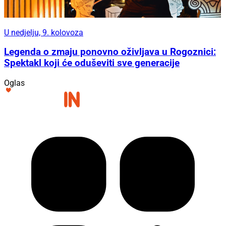
U nedjelju, 9. kolovoza
Legenda o zmaju ponovno oživljava u Rogoznici:
Spektakl koji će oduševiti sve generacije
Oglas