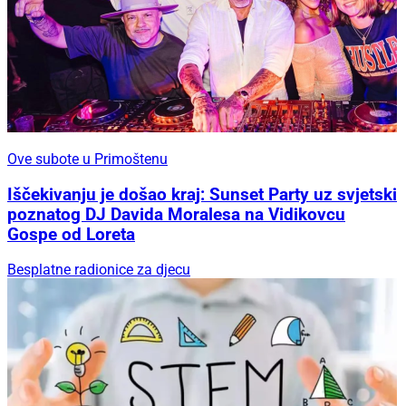
Ove subote u Primoštenu
Iščekivanju je došao kraj: Sunset Party uz svjetski
poznatog DJ Davida Moralesa na Vidikovcu
Gospe od Loreta
Besplatne radionice za djecu