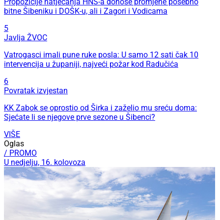
Propozicije natjecanja HNS-a donose promjene posebno
bitne Šibeniku i DOŠK-u, ali i Zagori i Vodicama
5
Javlja ŽVOC
Vatrogasci imali pune ruke posla: U samo 12 sati čak 10
intervencija u županiji, najveći požar kod Radučića
6
Povratak izvjestan
KK Zabok se oprostio od Širka i zaželio mu sreću doma:
Sjećate li se njegove prve sezone u Šibenci?
VIŠE
Oglas
/ PROMO
U nedjelju, 16. kolovoza