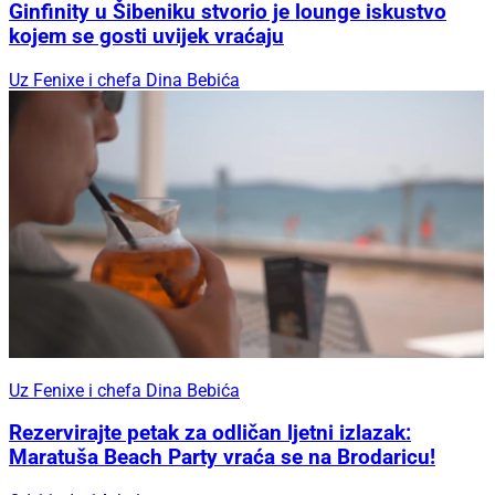
Ginfinity u Šibeniku stvorio je lounge iskustvo
kojem se gosti uvijek vraćaju
Uz Fenixe i chefa Dina Bebića
Uz Fenixe i chefa Dina Bebića
Rezervirajte petak za odličan ljetni izlazak:
Maratuša Beach Party vraća se na Brodaricu!