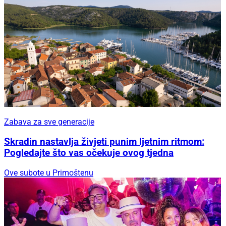
Zabava za sve generacije
Skradin nastavlja živjeti punim ljetnim ritmom:
Pogledajte što vas očekuje ovog tjedna
Ove subote u Primoštenu