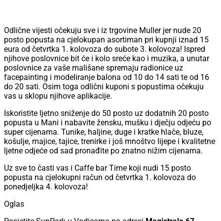
Odlične vijesti očekuju sve i iz trgovine Muller jer nude 20
posto popusta na cjelokupan asortiman pri kupnji iznad 15
eura od četvrtka 1. kolovoza do subote 3. kolovoza! Ispred
njihove poslovnice bit će i kolo sreće kao i muzika, a unutar
poslovnice za vaše mališane spremaju radionice uz
facepainting i modeliranje balona od 10 do 14 sati te od 16
do 20 sati. Osim toga odlični kuponi s popustima očekuju
vas u sklopu njihove aplikacije.
Iskoristite ljetno sniženje do 50 posto uz dodatnih 20 posto
popusta u Mani i nabavite žensku, mušku i dječju odjeću po
super cijenama. Tunike, haljine, duge i kratke hlače, bluze,
košulje, majice, tajice, trenirke i još mnoštvo lijepe i kvalitetne
ljetne odjeće od sad pronađite po znatno nižim cijenama.
Uz sve to časti vas i Caffe bar Time koji nudi 15 posto
popusta na cjelokupni račun od četvrtka 1. kolovoza do
ponedjeljka 4. kolovoza!
Oglas