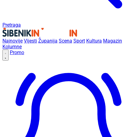
Pretraga
Najnovije
Vijesti
Županija
Scena
Sport
Kultura
Magazin
Kolumne
Promo