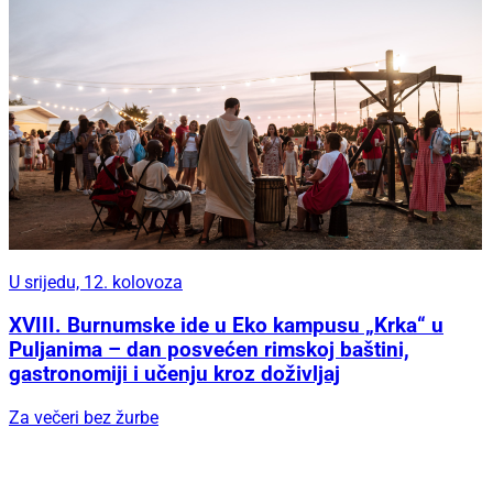
U srijedu, 12. kolovoza
XVIII. Burnumske ide u Eko kampusu „Krka“ u
Puljanima – dan posvećen rimskoj baštini,
gastronomiji i učenju kroz doživljaj
Za večeri bez žurbe