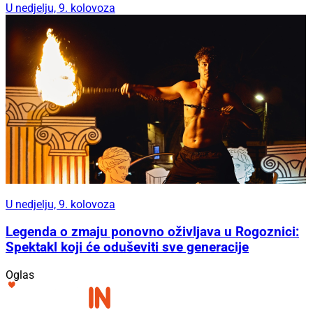
U nedjelju, 9. kolovoza
U nedjelju, 9. kolovoza
Legenda o zmaju ponovno oživljava u Rogoznici:
Spektakl koji će oduševiti sve generacije
Oglas