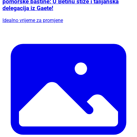
pomorske baštine: U Betinu stiže i talijanska
delegacija iz Gaete!
Idealno vrijeme za promjene