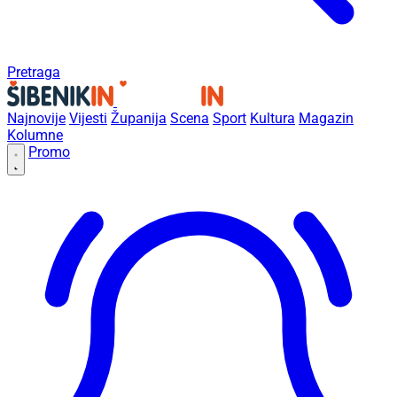
Pretraga
Najnovije
Vijesti
Županija
Scena
Sport
Kultura
Magazin
Kolumne
Promo