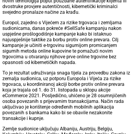
novih tehnologija poput pouzdane autentifikacije klijenta ili
dvostruke provjere autentičnosti, kibernetički kriminalci
svejedno pronalaze načine za krađu.
Europol, zajedno s Vijećem za rizike trgovaca i zemljama
sudionicama, danas pokreće #SellSafe kampanju nakon
uspješne prošlogodišnje kampanje kako bi istaknuo
najuspješnije taktike za borbu protiv online prevara. Cilj
kampanje je učiniti e-trgovinu sigurnijom promicanjem
sigurnih metoda online kupovine te pomažući novim
trgovcima u otvaranju njihove prve online trgovine bez
opasnosti od kibernetičkih napada.
To je rezultat udruživanja snaga tijela za provedbu zakona iz
zemalja sudionica, uz potporu Europola i Vijeća za rizike
trgovaca, u koordiniranoj akciji borbe protiv online prevara
koja je trajala od 1. do 31. listopada u sklopu akcije
eCommerce 2021. Posljedično, uhićeno je 28 osumnjičenih
osoba povezanih s prijevarnim transakcijama. Način rada
uključivao je korištenje određenih mobilnih aplikacija
povezanih s bankama kako bi se obavile nezakonite
transakcije i kupnje.
Zemlje sudionice uključuju Albaniju, Austriju, Belgiju,