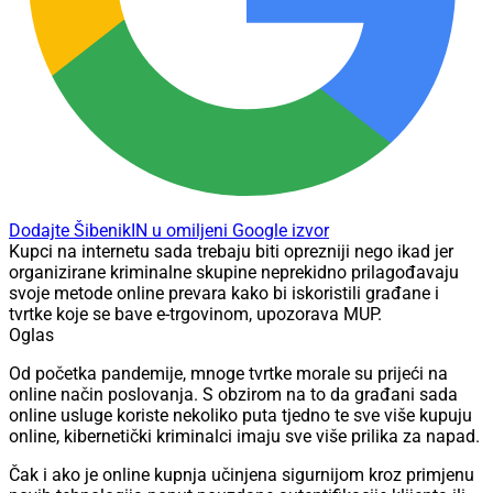
Dodajte ŠibenikIN u omiljeni Google izvor
Kupci na internetu sada trebaju biti oprezniji nego ikad jer
organizirane kriminalne skupine neprekidno prilagođavaju
svoje metode online prevara kako bi iskoristili građane i
tvrtke koje se bave e-trgovinom, upozorava MUP.
Oglas
Od početka pandemije, mnoge tvrtke morale su prijeći na
online način poslovanja. S obzirom na to da građani sada
online usluge koriste nekoliko puta tjedno te sve više kupuju
online, kibernetički kriminalci imaju sve više prilika za napad.
Čak i ako je online kupnja učinjena sigurnijom kroz primjenu