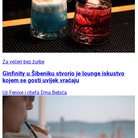
Za večeri bez žurbe
Ginfinity u Šibeniku stvorio je lounge iskustvo
kojem se gosti uvijek vraćaju
Uz Fenixe i chefa Dina Bebića