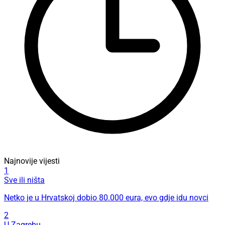
Najnovije vijesti
1
Sve ili ništa
Netko je u Hrvatskoj dobio 80.000 eura, evo gdje idu novci
2
U Zagrebu