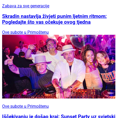
Zabava za sve generacije
Skradin nastavlja živjeti punim ljetnim ritmom:
Pogledajte što vas očekuje ovog tjedna
Ove subote u Primoštenu
Ove subote u Primoštenu
Iščekivanju je došao kraj: Sunset Party uz svjetski