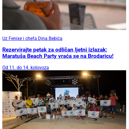
Uz Fenixe i chefa Dina Bebića
Rezervirajte petak za odličan ljetni izlazak:
Maratuša Beach Party vraća se na Brodaricu!
Od 11. do 14. kolovoza