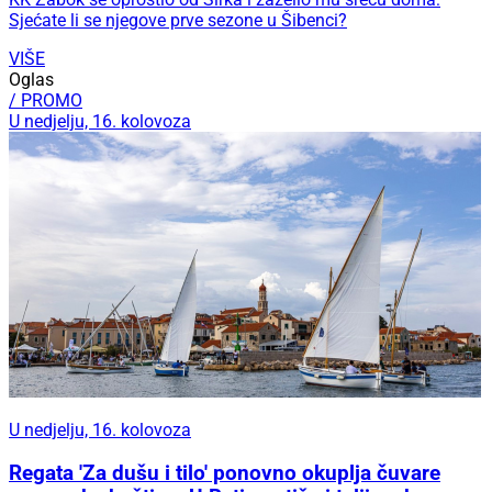
Sjećate li se njegove prve sezone u Šibenci?
VIŠE
Oglas
/ PROMO
U nedjelju, 16. kolovoza
U nedjelju, 16. kolovoza
Regata 'Za dušu i tilo' ponovno okuplja čuvare