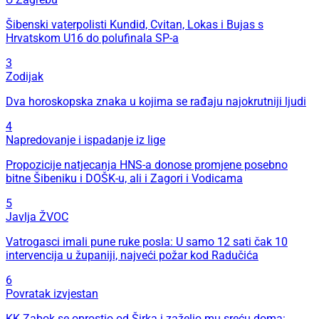
Šibenski vaterpolisti Kundid, Cvitan, Lokas i Bujas s
Hrvatskom U16 do polufinala SP-a
3
Zodijak
Dva horoskopska znaka u kojima se rađaju najokrutniji ljudi
4
Napredovanje i ispadanje iz lige
Propozicije natjecanja HNS-a donose promjene posebno
bitne Šibeniku i DOŠK-u, ali i Zagori i Vodicama
5
Javlja ŽVOC
Vatrogasci imali pune ruke posla: U samo 12 sati čak 10
intervencija u županiji, najveći požar kod Radučića
6
Povratak izvjestan
KK Zabok se oprostio od Širka i zaželio mu sreću doma: