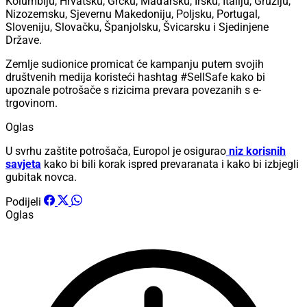
Kolumbiju, Hrvatsku, Grčku, Mađarsku, Irsku, Italiju, Gruziju,
Nizozemsku, Sjevernu Makedoniju, Poljsku, Portugal,
Sloveniju, Slovačku, Španjolsku, Švicarsku i Sjedinjene
Države.
Zemlje sudionice promicat će kampanju putem svojih
društvenih medija koristeći hashtag #SellSafe kako bi
upoznale potrošače s rizicima prevara povezanih s e-
trgovinom.
Oglas
U svrhu zaštite potrošača, Europol je osigurao
niz korisnih
savjeta
kako bi bili korak ispred prevaranata i kako bi izbjegli
gubitak novca.
Podijeli
Oglas