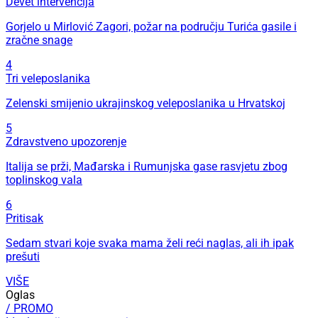
Devet intervencija
Gorjelo u Mirlović Zagori, požar na području Turića gasile i
zračne snage
4
Tri veleposlanika
Zelenski smijenio ukrajinskog veleposlanika u Hrvatskoj
5
Zdravstveno upozorenje
Italija se prži, Mađarska i Rumunjska gase rasvjetu zbog
toplinskog vala
6
Pritisak
Sedam stvari koje svaka mama želi reći naglas, ali ih ipak
prešuti
VIŠE
Oglas
/ PROMO