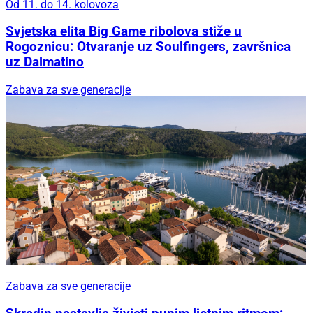
Od 11. do 14. kolovoza
Svjetska elita Big Game ribolova stiže u
Rogoznicu: Otvaranje uz Soulfingers, završnica
uz Dalmatino
Zabava za sve generacije
Zabava za sve generacije