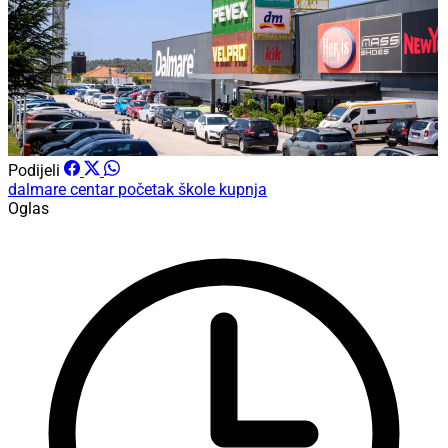
Podijeli
dalmare centar
početak škole
kupnja
Oglas