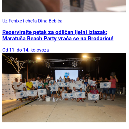
Uz Fenixe i chefa Dina Bebića
Rezervirajte petak za odličan ljetni izlazak:
Maratuša Beach Party vraća se na Brodaricu!
Od 11. do 14. kolovoza