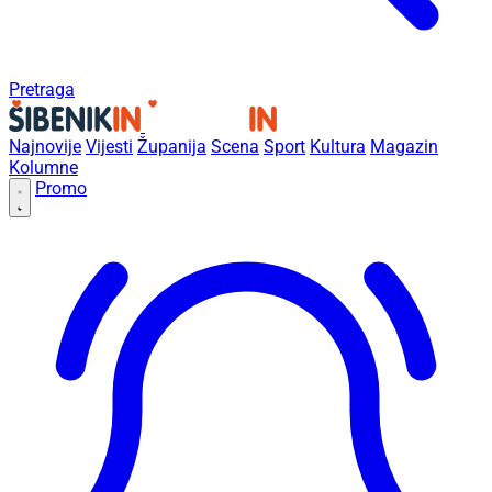
Pretraga
Najnovije
Vijesti
Županija
Scena
Sport
Kultura
Magazin
Kolumne
Promo