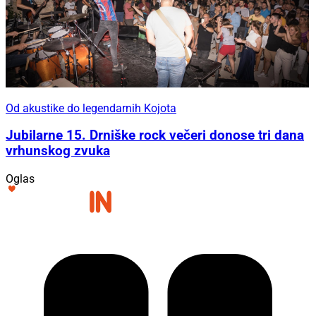
Od akustike do legendarnih Kojota
Jubilarne 15. Drniške rock večeri donose tri dana
vrhunskog zvuka
Oglas