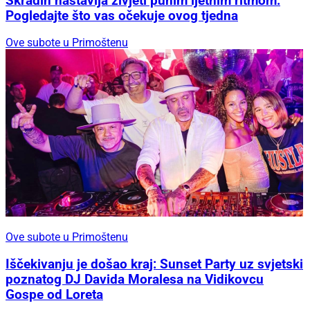
Skradin nastavlja živjeti punim ljetnim ritmom:
Pogledajte što vas očekuje ovog tjedna
Ove subote u Primoštenu
Ove subote u Primoštenu
Iščekivanju je došao kraj: Sunset Party uz svjetski
poznatog DJ Davida Moralesa na Vidikovcu
Gospe od Loreta