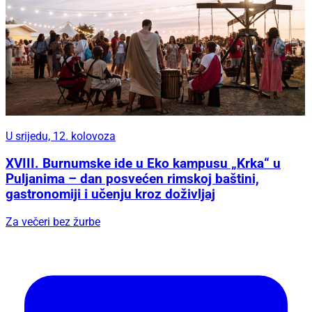
U srijedu, 12. kolovoza
XVIII. Burnumske ide u Eko kampusu „Krka“ u
Puljanima – dan posvećen rimskoj baštini,
gastronomiji i učenju kroz doživljaj
Za večeri bez žurbe