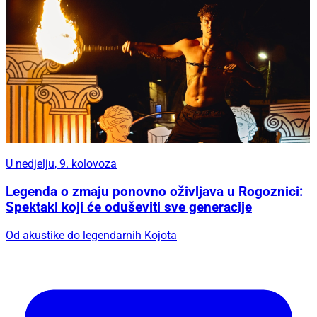
U nedjelju, 9. kolovoza
Legenda o zmaju ponovno oživljava u Rogoznici:
Spektakl koji će oduševiti sve generacije
Od akustike do legendarnih Kojota