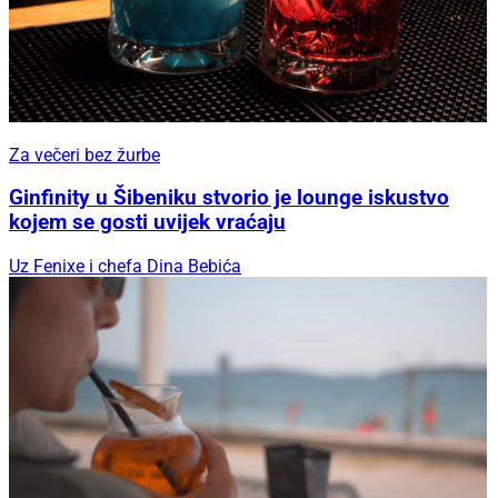
Za večeri bez žurbe
Ginfinity u Šibeniku stvorio je lounge iskustvo
kojem se gosti uvijek vraćaju
Uz Fenixe i chefa Dina Bebića