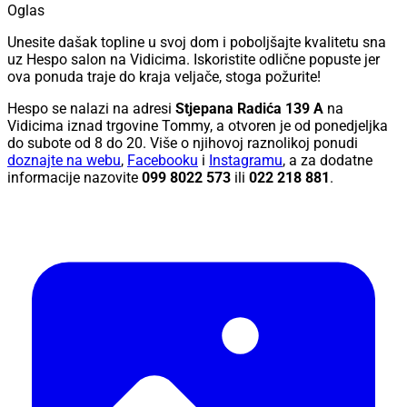
Oglas
Unesite dašak topline u svoj dom i poboljšajte kvalitetu sna
uz Hespo salon na Vidicima. Iskoristite odlične popuste jer
ova ponuda traje do kraja veljače, stoga požurite!
Hespo se nalazi na adresi
Stjepana Radića 139 A
na
Vidicima iznad trgovine Tommy, a otvoren je od ponedjeljka
do subote od 8 do 20. Više o njihovoj raznolikoj ponudi
doznajte na webu
,
Facebooku
i
Instagramu
, a za dodatne
informacije nazovite
099 8022 573
ili
022 218 881
.