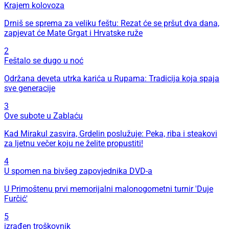
Krajem kolovoza
Drniš se sprema za veliku feštu: Rezat će se pršut dva dana,
zapjevat će Mate Grgat i Hrvatske ruže
2
Feštalo se dugo u noć
Održana deveta utrka karića u Rupama: Tradicija koja spaja
sve generacije
3
Ove subote u Zablaću
Kad Mirakul zasvira, Grdelin poslužuje: Peka, riba i steakovi
za ljetnu večer koju ne želite propustiti!
4
U spomen na bivšeg zapovjednika DVD-a
U Primoštenu prvi memorijalni malonogometni turnir 'Duje
Furčić'
5
izrađen troškovnik