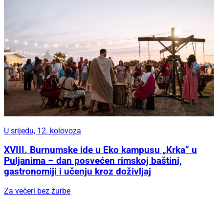
U srijedu, 12. kolovoza
XVIII. Burnumske ide u Eko kampusu „Krka“ u
Puljanima – dan posvećen rimskoj baštini,
gastronomiji i učenju kroz doživljaj
Za večeri bez žurbe