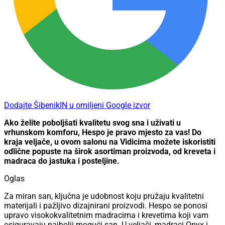
Dodajte ŠibenikIN u omiljeni Google izvor
Ako želite poboljšati kvalitetu svog sna i uživati u
vrhunskom komforu, Hespo je pravo mjesto za vas! Do
kraja veljače, u ovom salonu na Vidicima možete iskoristiti
odlične popuste na širok asortiman proizvoda, od kreveta i
madraca do jastuka i posteljine.
Oglas
Za miran san, ključna je udobnost koju pružaju kvalitetni
materijali i pažljivo dizajnirani proizvodi. Hespo se ponosi
upravo visokokvalitetnim madracima i krevetima koji vam
osiguravaju najbolji mogući san. U veljači, madraci Onyx i