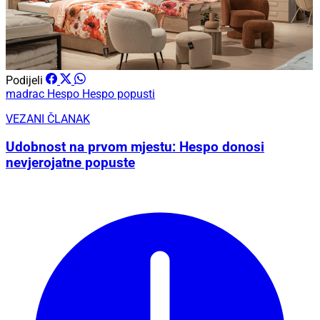
Podijeli
madrac
Hespo
Hespo popusti
VEZANI ČLANAK
Udobnost na prvom mjestu: Hespo donosi
nevjerojatne popuste