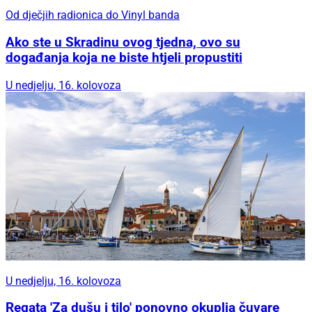
Od dječjih radionica do Vinyl banda
Ako ste u Skradinu ovog tjedna, ovo su
događanja koja ne biste htjeli propustiti
U nedjelju, 16. kolovoza
U nedjelju, 16. kolovoza
Regata 'Za dušu i tilo' ponovno okuplja čuvare