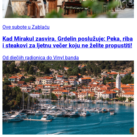
Ove subote u Zablaću
Kad Mirakul zasvira, Grdelin poslužuje: Peka, riba
i steakovi za ljetnu večer koju ne želite propustiti!
Od dječjih radionica do Vinyl banda