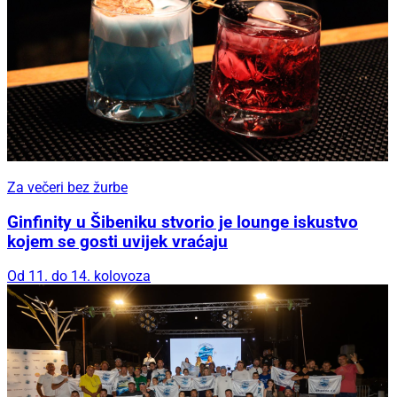
Za večeri bez žurbe
Ginfinity u Šibeniku stvorio je lounge iskustvo
kojem se gosti uvijek vraćaju
Od 11. do 14. kolovoza