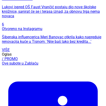
Lukovi ispred OŠ Faust Vrančić postaju dio nove školske
knjižnice, sanirat će se i terasa iznad, za obnovu trga nema
novaca
6
Otvoreno na Instagramu
Šibenska influencerica Meri Banovac otkrila kako napreduje
renovacija kuće u Tisnom: 'Nije baš lako bez kredita...'
VIŠE
Oglas
/ PROMO
Ove subote u Zablaću