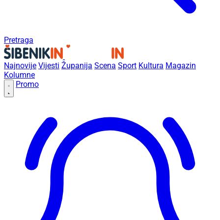
Pretraga
Najnovije
Vijesti
Županija
Scena
Sport
Kultura
Magazin
Kolumne
Promo