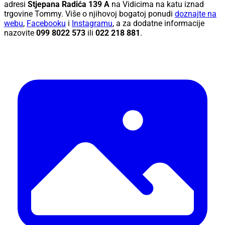
adresi
Stjepana Radića 139 A
na Vidicima na katu iznad
trgovine Tommy. Više o njihovoj bogatoj ponudi
doznajte na
webu
,
Facebooku
i
Instagramu
, a za dodatne informacije
nazovite
099 8022 573
ili
022 218 881
.