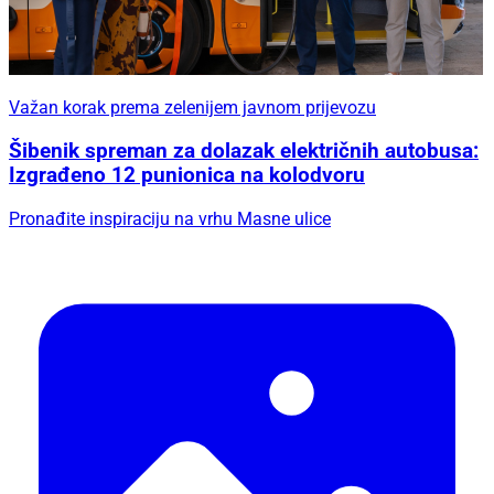
Važan korak prema zelenijem javnom prijevozu
Šibenik spreman za dolazak električnih autobusa:
Izgrađeno 12 punionica na kolodvoru
Pronađite inspiraciju na vrhu Masne ulice