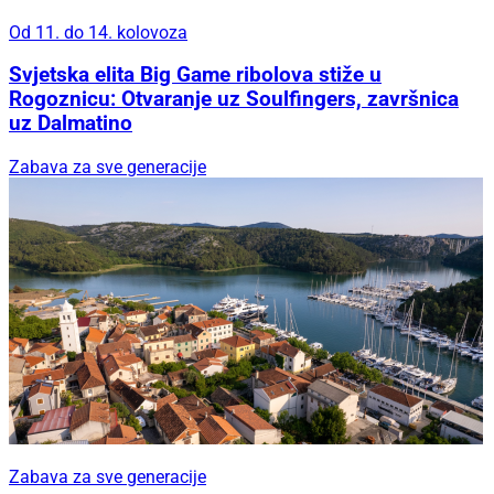
Od 11. do 14. kolovoza
Svjetska elita Big Game ribolova stiže u
Rogoznicu: Otvaranje uz Soulfingers, završnica
uz Dalmatino
Zabava za sve generacije
Zabava za sve generacije