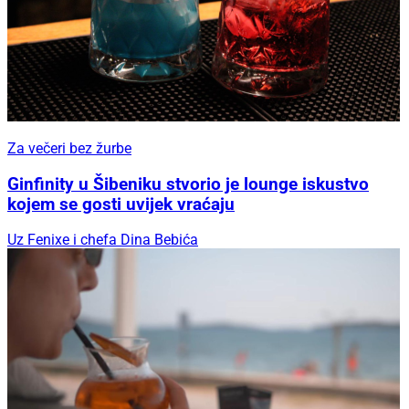
Za večeri bez žurbe
Ginfinity u Šibeniku stvorio je lounge iskustvo
kojem se gosti uvijek vraćaju
Uz Fenixe i chefa Dina Bebića