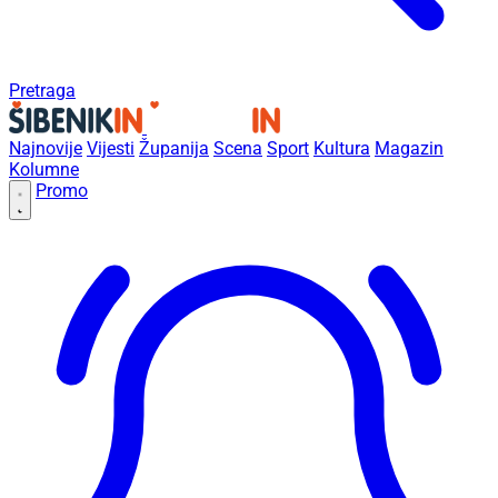
Pretraga
Najnovije
Vijesti
Županija
Scena
Sport
Kultura
Magazin
Kolumne
Promo