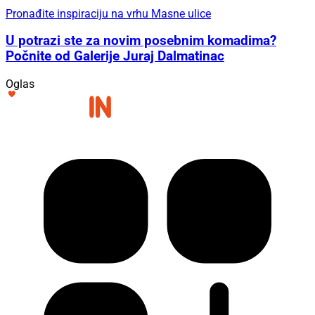
Pronađite inspiraciju na vrhu Masne ulice
U potrazi ste za novim posebnim komadima?
Počnite od Galerije Juraj Dalmatinac
Oglas