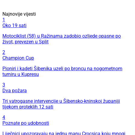
Najnovije vijesti
1
Oko 19 sati
Motociklist (58) u Ražinama zadobio ozljede opasne po
život, prevezen u Split
2
Champion Cup
Pioniri i kadeti Šibenika uzeli po broncu na nogometnom
turniru u Kupresu
3
Dva požara
Tri vatrogasne intervencije u Šibensko-kninskoj županiji
tijekom proteklih 12 sati
4
Poznate po udobnosti
Liječnici upozoravaju na jednu manu Crocsica koju mnogi