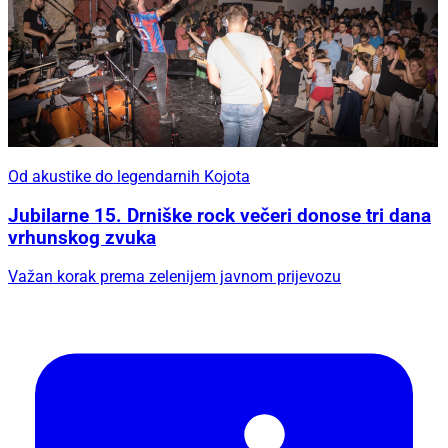
Od akustike do legendarnih Kojota
Jubilarne 15. Drniške rock večeri donose tri dana
vrhunskog zvuka
Važan korak prema zelenijem javnom prijevozu