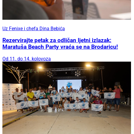
Uz Fenixe i chefa Dina Bebića
Rezervirajte petak za odličan ljetni izlazak:
Maratuša Beach Party vraća se na Brodaricu!
Od 11. do 14. kolovoza