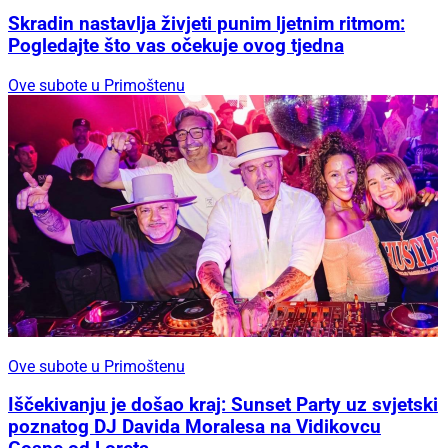
Skradin nastavlja živjeti punim ljetnim ritmom:
Pogledajte što vas očekuje ovog tjedna
Ove subote u Primoštenu
Ove subote u Primoštenu
Iščekivanju je došao kraj: Sunset Party uz svjetski
poznatog DJ Davida Moralesa na Vidikovcu