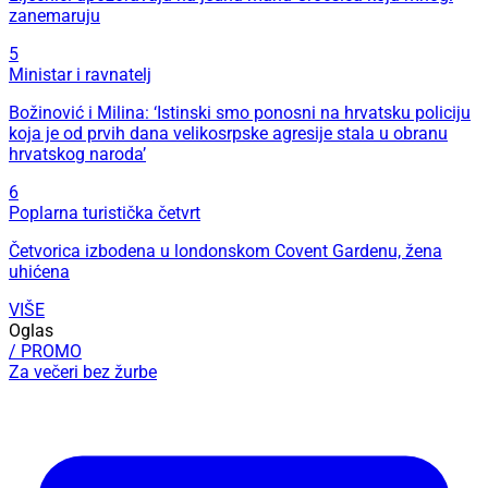
zanemaruju
5
Ministar i ravnatelj
Božinović i Milina: ‘Istinski smo ponosni na hrvatsku policiju
koja je od prvih dana velikosrpske agresije stala u obranu
hrvatskog naroda’
6
Poplarna turistička četvrt
Četvorica izbodena u londonskom Covent Gardenu, žena
uhićena
VIŠE
Oglas
/ PROMO
Za večeri bez žurbe