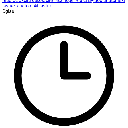
madrac
akcija
dekoracije
Technogel
Vidici
By-Boo
anatomski
jastuci
anatomski jastuk
Oglas