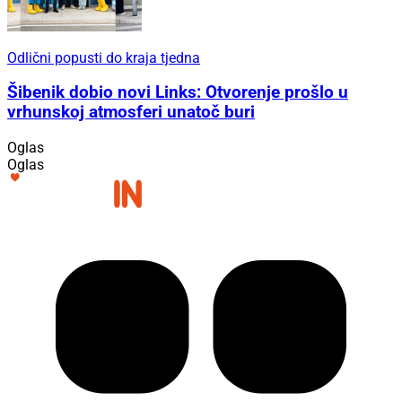
Odlični popusti do kraja tjedna
Šibenik dobio novi Links: Otvorenje prošlo u
vrhunskoj atmosferi unatoč buri
Oglas
Oglas