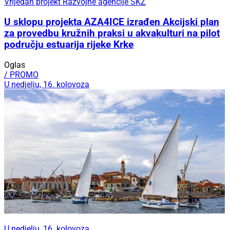
Vrijedan projekt Razvojne agencije ŠKŽ
U sklopu projekta AZA4ICE izrađen Akcijski plan
za provedbu kružnih praksi u akvakulturi na pilot
području estuarija rijeke Krke
Oglas
/ PROMO
U nedjelju, 16. kolovoza
U nedjelju, 16. kolovoza