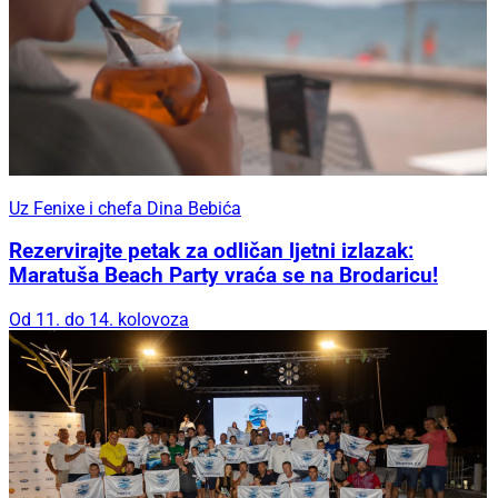
Uz Fenixe i chefa Dina Bebića
Rezervirajte petak za odličan ljetni izlazak:
Maratuša Beach Party vraća se na Brodaricu!
Od 11. do 14. kolovoza