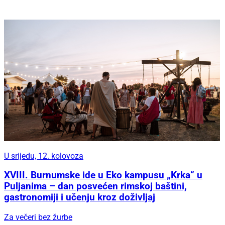
U srijedu, 12. kolovoza
XVIII. Burnumske ide u Eko kampusu „Krka“ u
Puljanima – dan posvećen rimskoj baštini,
gastronomiji i učenju kroz doživljaj
Za večeri bez žurbe