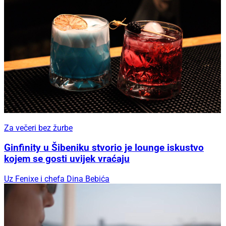
Za večeri bez žurbe
Ginfinity u Šibeniku stvorio je lounge iskustvo
kojem se gosti uvijek vraćaju
Uz Fenixe i chefa Dina Bebića