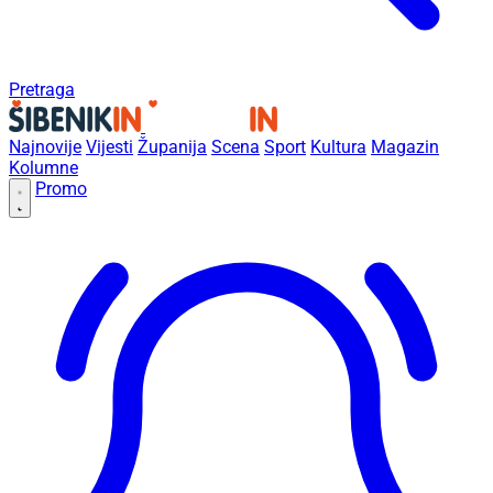
Pretraga
Najnovije
Vijesti
Županija
Scena
Sport
Kultura
Magazin
Kolumne
Promo