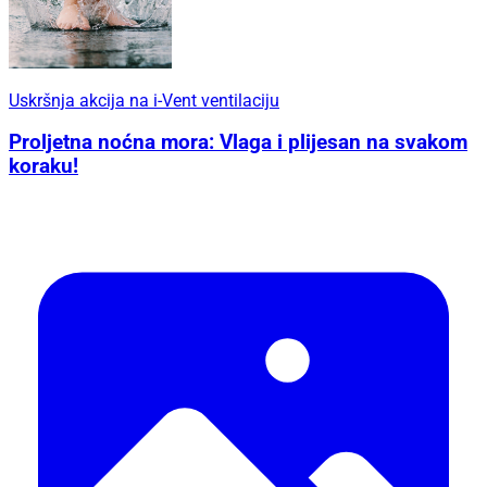
Uskršnja akcija na i-Vent ventilaciju
Proljetna noćna mora: Vlaga i plijesan na svakom
koraku!