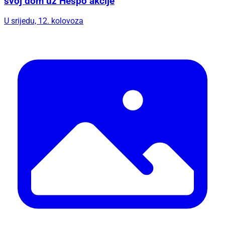
svoj dom uz Hespo akcije
U srijedu, 12. kolovoza