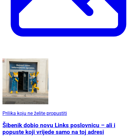
Prilika koju ne želite propustiti
Šibenik dobio novu Links poslovnicu – ali i
popuste koji vrijede samo na toj adresi