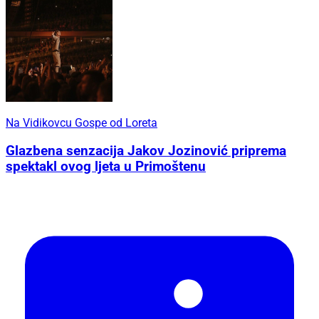
Na Vidikovcu Gospe od Loreta
Glazbena senzacija Jakov Jozinović priprema
spektakl ovog ljeta u Primoštenu