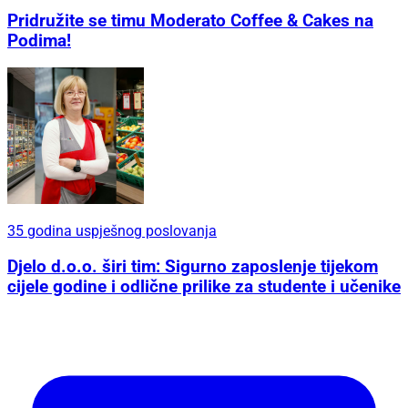
Pridružite se timu Moderato Coffee & Cakes na
Podima!
35 godina uspješnog poslovanja
Djelo d.o.o. širi tim: Sigurno zaposlenje tijekom
cijele godine i odlične prilike za studente i učenike