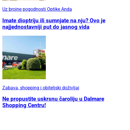
Uz brojne pogodnosti Optike Anda
Imate dioptriju ili sumnjate na nju? Ovo je
najjednostavniji put do jasnog vida
Zabava, shopping i obiteljski doživljaj
Ne propustite uskrsnu čaroliju u Dalmare
Shopping Centru!