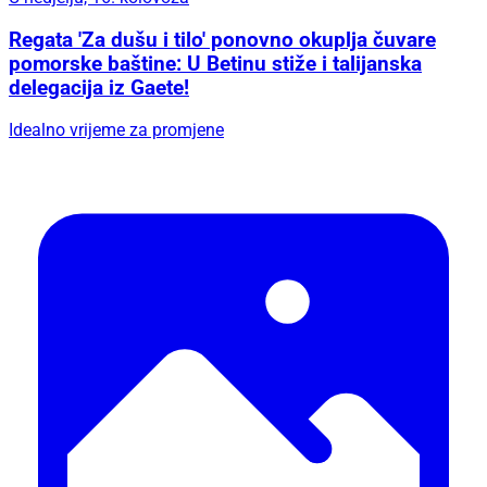
Regata 'Za dušu i tilo' ponovno okuplja čuvare
pomorske baštine: U Betinu stiže i talijanska
delegacija iz Gaete!
Idealno vrijeme za promjene