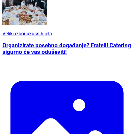
Veliki izbor ukusnih jela
Organizirate posebno događanje? Fratelli Catering
sigurno će vas oduševiti!