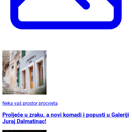
Neka vaš prostor procvjeta
Proljeće u zraku, a novi komadi i popusti u Galeriji
Juraj Dalmatinac!