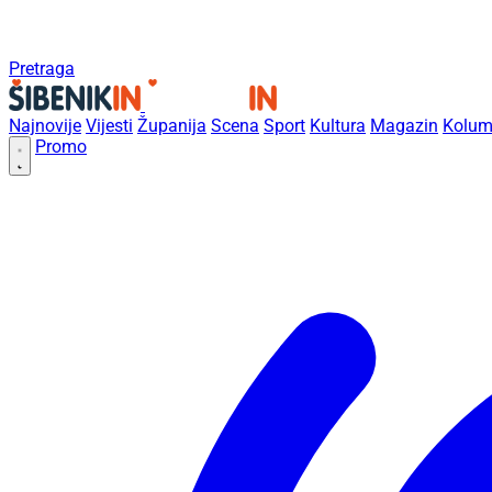
Pretraga
Najnovije
Vijesti
Županija
Scena
Sport
Kultura
Magazin
Kolum
Promo