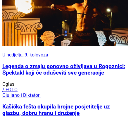
U nedjelju, 9. kolovoza
Legenda o zmaju ponovno oživljava u Rogoznici:
Spektakl koji će oduševiti sve generacije
Oglas
/ FOTO
Giuliano i Diktatori
Kašićka fešta okupila brojne posjetitelje uz
glazbu, dobru hranu i druženje