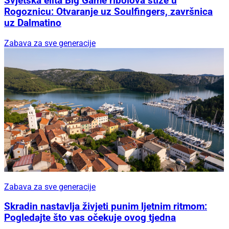
Svjetska elita Big Game ribolova stiže u
Rogoznicu: Otvaranje uz Soulfingers, završnica
uz Dalmatino
Zabava za sve generacije
Zabava za sve generacije
Skradin nastavlja živjeti punim ljetnim ritmom:
Pogledajte što vas očekuje ovog tjedna