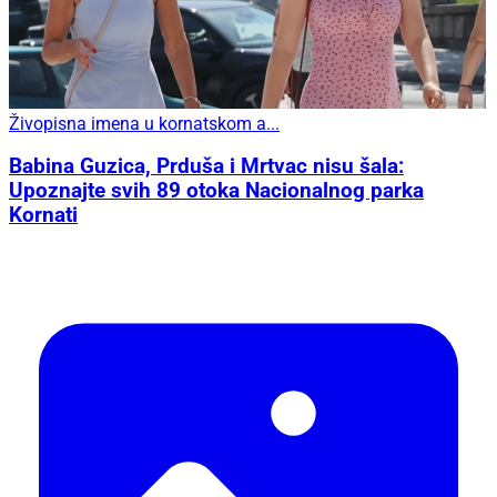
Živopisna imena u kornatskom a...
Babina Guzica, Prduša i Mrtvac nisu šala:
Upoznajte svih 89 otoka Nacionalnog parka
Kornati