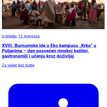
U srijedu, 12. kolovoza
XVIII. Burnumske ide u Eko kampusu „Krka“ u
Puljanima – dan posvećen rimskoj baštini,
gastronomiji i učenju kroz doživljaj
Za večeri bez žurbe