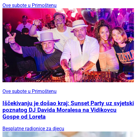
Ove subote u Primoštenu
Ove subote u Primoštenu
Iščekivanju je došao kraj: Sunset Party uz svjetski
poznatog DJ Davida Moralesa na Vidikovcu
Gospe od Loreta
Besplatne radionice za djecu