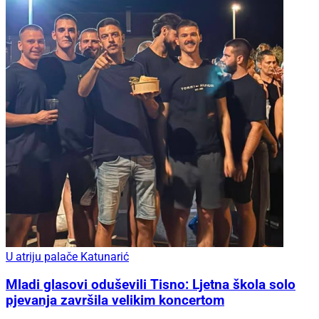
U atriju palače Katunarić
Mladi glasovi oduševili Tisno: Ljetna škola solo
pjevanja završila velikim koncertom