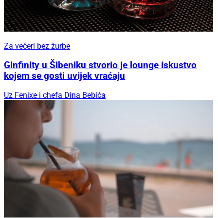
Za večeri bez žurbe
Ginfinity u Šibeniku stvorio je lounge iskustvo
kojem se gosti uvijek vraćaju
Uz Fenixe i chefa Dina Bebića