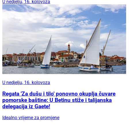
U nedjelju, 16. kolovoza
U nedjelju, 16. kolovoza
Regata 'Za dušu i tilo' ponovno okuplja čuvare
pomorske baštine: U Betinu stiže i talijanska
delegacija iz Gaete!
Idealno vrijeme za promjene