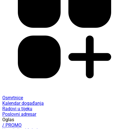
Osmrtnice
Kalendar događanja
Radovi u tijeku
Poslovni adresar
Oglas
/ PROMO