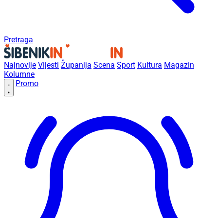
Pretraga
Najnovije
Vijesti
Županija
Scena
Sport
Kultura
Magazin
Kolumne
Promo