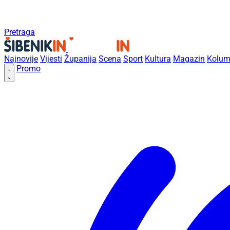
Pretraga
Najnovije
Vijesti
Županija
Scena
Sport
Kultura
Magazin
Kolum
Promo